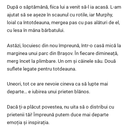
După o săptămână, fiica lui a venit să-l ia acasă. L-am
ajutat să se așeze în scaunul cu rotile, iar Murphy,
loial ca întotdeauna, mergea pas cu pas alături de el,
cu lesa în mâna bărbatului.
Astăzi, locuiesc din nou împreună, într-o casă mică la
marginea unui parc din Brașov. În fiecare dimineață,
merg încet la plimbare. Un om și câinele său. Două
suflete legate pentru totdeauna.
Uneori, tot ce are nevoie cineva ca să lupte mai
departe… e iubirea unui prieten blănos.
Dacă ți-a plăcut povestea, nu uita să o distribui cu
prietenii tăi! Împreună putem duce mai departe
emoția și inspirația.