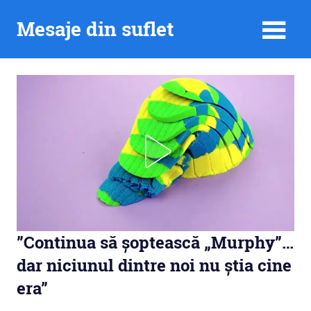
Skip
Mesaje din suflet
to
content
”Continua să șoptească „Murphy”…
dar niciunul dintre noi nu știa cine
era”