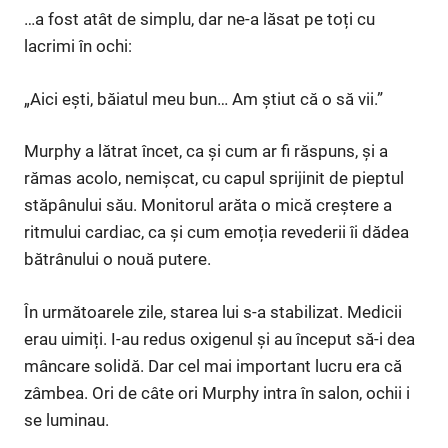
…a fost atât de simplu, dar ne-a lăsat pe toți cu
lacrimi în ochi:
„Aici ești, băiatul meu bun… Am știut că o să vii.”
Murphy a lătrat încet, ca și cum ar fi răspuns, și a
rămas acolo, nemișcat, cu capul sprijinit de pieptul
stăpânului său. Monitorul arăta o mică creștere a
ritmului cardiac, ca și cum emoția revederii îi dădea
bătrânului o nouă putere.
În următoarele zile, starea lui s-a stabilizat. Medicii
erau uimiți. I-au redus oxigenul și au început să-i dea
mâncare solidă. Dar cel mai important lucru era că
zâmbea. Ori de câte ori Murphy intra în salon, ochii i
se luminau.