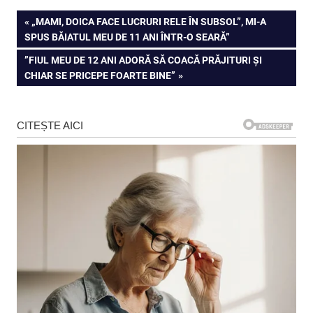
Navigare
PREVIOUS
„MAMI, DOICA FACE LUCRURI RELE ÎN SUBSOL”, MI-A
POST:
SPUS BĂIATUL MEU DE 11 ANI ÎNTR-O SEARĂ”
în
NEXT
”FIUL MEU DE 12 ANI ADORĂ SĂ COACĂ PRĂJITURI ȘI
articole
POST:
CHIAR SE PRICEPE FOARTE BINE”