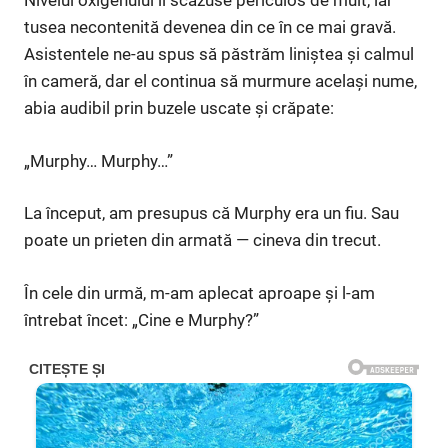
Nivelul oxigenului îi scăzuse periculos de mult, iar
tusea necontenită devenea din ce în ce mai gravă.
Asistentele ne-au spus să păstrăm liniștea și calmul
în cameră, dar el continua să murmure același nume,
abia audibil prin buzele uscate și crăpate:
„Murphy… Murphy…”
La început, am presupus că Murphy era un fiu. Sau
poate un prieten din armată — cineva din trecut.
În cele din urmă, m-am aplecat aproape și l-am
întrebat încet: „Cine e Murphy?”