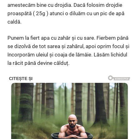
amestecăm bine cu drojdia. Dacă folosim drojdie
proaspătă ( 25g ) atunci o diluăm cu un pic de apă
caldă.
Punem la fiert apa cu zahăr și cu sare. Fierbem până
se dizolvă de tot sarea și zahărul, apoi oprim focul și
încorporăm uleiul și coaja de lămâie. Lăsăm lichidul
la răcit până devine călduț.