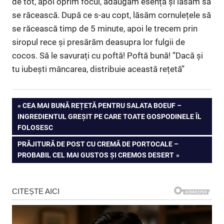
de tot, apoi oprim focul, adăugăm esența și lăsăm să
se răcească. După ce s-au copt, lăsăm cornulețele să
se răcească timp de 5 minute, apoi le trecem prin
siropul rece și presărăm deasupra lor fulgii de
cocos. Să le savurați cu poftă! Poftă bună! ”Dacă și
tu iubești mâncarea, distribuie această rețetă”
Navigare
PREVIOUS
CEA MAI BUNĂ REȚETĂ PENTRU SALATA BOEUF –
POST:
INGREDIENTUL GREŞIT PE CARE TOATE GOSPODINELE ÎL
în
FOLOSESC
articole
NEXT
PRĂJITURĂ DE POST CU CREMĂ DE PORTOCALE –
POST:
PROBABIL CEL MAI GUSTOS ȘI CREMOS DESERT