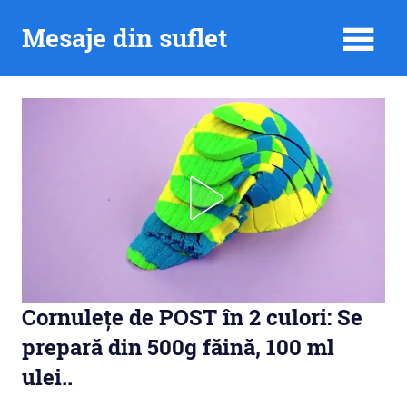
Skip
Mesaje din suflet
to
content
Cornulețe de POST în 2 culori: Se
prepară din 500g făină, 100 ml
ulei..