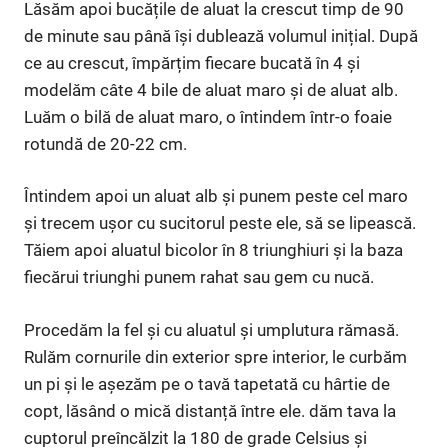
Lăsăm apoi bucățile de aluat la crescut timp de 90
de minute sau până își dublează volumul inițial. După
ce au crescut, împărțim fiecare bucată în 4 și
modelăm câte 4 bile de aluat maro și de aluat alb.
Luăm o bilă de aluat maro, o întindem într-o foaie
rotundă de 20-22 cm.
Întindem apoi un aluat alb și punem peste cel maro
și trecem ușor cu sucitorul peste ele, să se lipească.
Tăiem apoi aluatul bicolor în 8 triunghiuri și la baza
fiecărui triunghi punem rahat sau gem cu nucă.
Procedăm la fel și cu aluatul și umplutura rămasă.
Rulăm cornurile din exterior spre interior, le curbăm
un pi și le așezăm pe o tavă tapetată cu hârtie de
copt, lăsând o mică distanță între ele. dăm tava la
cuptorul preîncălzit la 180 de grade Celsius și