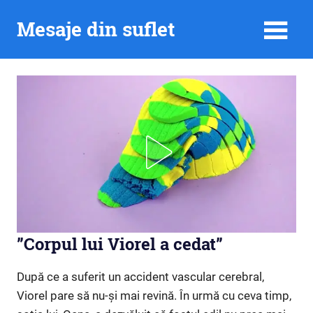
Skip
Mesaje din suflet
to
content
”Corpul lui Viorel a cedat”
După ce a suferit un accident vascular cerebral,
Viorel pare să nu-și mai revină. În urmă cu ceva timp,