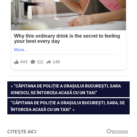
Navigare
PREVIOUS
”CĂPITANA DE POLIȚIE A ORAȘULUI BUCUREȘTI, SARA
POST:
IONESCU, SE ÎNTORCEA ACASĂ CU UN TAXI”
în
NEXT
”CĂPITANA DE POLIȚIE A ORAȘULUI BUCUREȘTI, SARA, SE
articole
POST:
ÎNTORCEA ACASĂ CU UN TAXI”