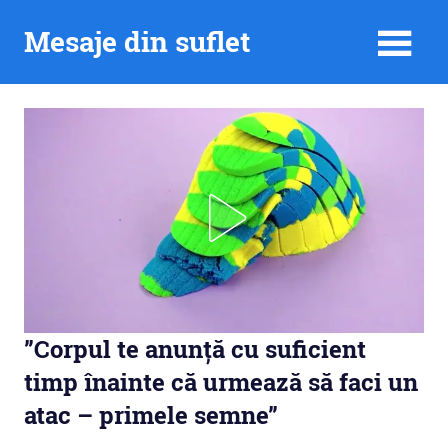
Skip
Mesaje din suflet
to
content
”Corpul te anunță cu suficient
timp înainte că urmează să faci un
atac – primele semne”