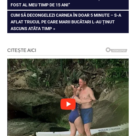
POST:
FOST AL MEU TIMP DE 15 ANI”
în
NEXT
CUM SĂ DECONGELEZI CARNEA ÎN DOAR 5 MINUTE – S-A
articole
POST:
AFLAT TRUCUL PE CARE MARII BUCĂTARI L-AU ȚINUT
ASCUNS ATÂTA TIMP