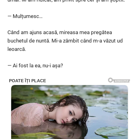
— Mulțumesc…
Când am ajuns acasă, mireasa mea pregătea
buchetul de nuntă. Mi-a zâmbit când m-a văzut ud
leoarcă.
— Ai fost la ea, nu-i așa?