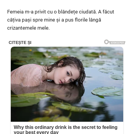
Femeia m-a privit cu o blândețe ciudată. A făcut
câțiva pași spre mine și a pus florile lângă
crizantemele mele.