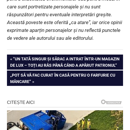
care sunt portretizate personajele și nu sunt
răspunzători pentru eventuale interpretări greșite.
Această poveste este oferită „ca atare”, iar orice opinii
exprimate aparțin personajelor și nu reflectă punctele
de vedere ale autorului sau ale editorului.
Navigare
PREVIOUS
”UN TATĂ SINGUR ȘI SĂRAC A INTRAT ÎNTR-UN MAGAZIN
POST:
DE LUX – TOȚI AU RÂS PÂNĂ CÂND A APĂRUT PATRONUL”
în
NEXT
„POT SĂ VĂ FAC CURAT ÎN CASĂ PENTRU O FARFURIE CU
articole
POST:
MÂNCARE”