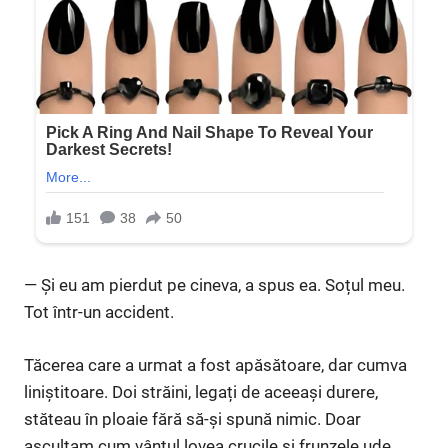
— Și eu am pierdut pe cineva, a spus ea. Soțul meu.
Tot într-un accident.
Tăcerea care a urmat a fost apăsătoare, dar cumva
liniștitoare. Doi străini, legați de aceeași durere,
stăteau în ploaie fără să-și spună nimic. Doar
ascultam cum vântul lovea crucile și frunzele ude