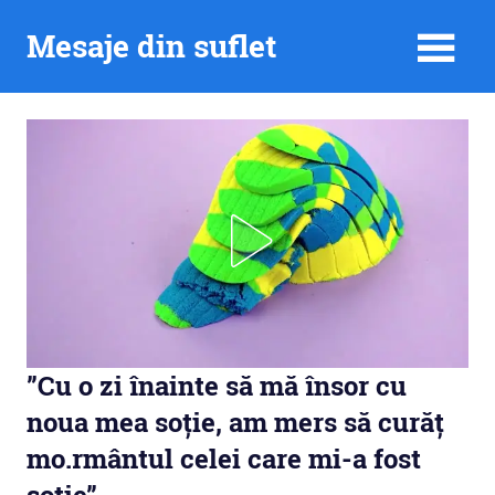
Skip
Mesaje din suflet
to
content
”Cu o zi înainte să mă însor cu
noua mea soție, am mers să curăț
mo.rmântul celei care mi-a fost