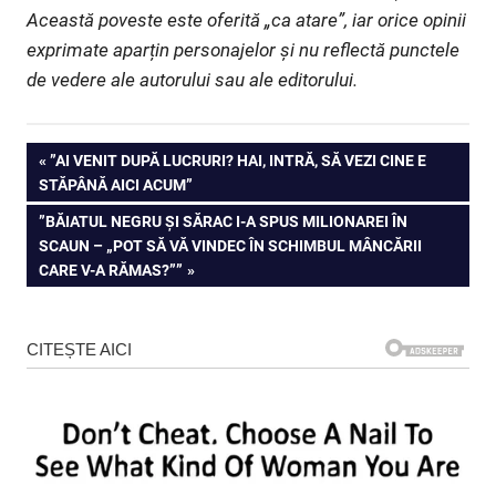
Această poveste este oferită „ca atare”, iar orice opinii
exprimate aparțin personajelor și nu reflectă punctele
de vedere ale autorului sau ale editorului.
Navigare
PREVIOUS
”AI VENIT DUPĂ LUCRURI? HAI, INTRĂ, SĂ VEZI CINE E
POST:
STĂPÂNĂ AICI ACUM”
în
NEXT
”BĂIATUL NEGRU ȘI SĂRAC I-A SPUS MILIONAREI ÎN
articole
POST:
SCAUN – „POT SĂ VĂ VINDEC ÎN SCHIMBUL MÂNCĂRII
CARE V-A RĂMAS?””