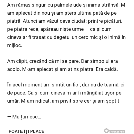
Am rămas singur, cu palmele ude și inima strânsă. M-
am aplecat din nou și am șters ultima pată de pe
piatră. Atunci am văzut ceva ciudat: printre picături,
pe piatra rece, apăreau niște urme — ca și cum
cineva ar fi trasat cu degetul un cerc mic și o inimă în
mijloc.
Am clipit, crezând că mi se pare. Dar simbolul era
acolo. M-am aplecat și am atins piatra. Era caldă.
În acel moment am simțit un fior, dar nu de teamă, ci
de pace. Ca și cum cineva m-ar fi mângâiat ușor pe
umăr. M-am ridicat, am privit spre cer și am șoptit:
— Mulțumesc…