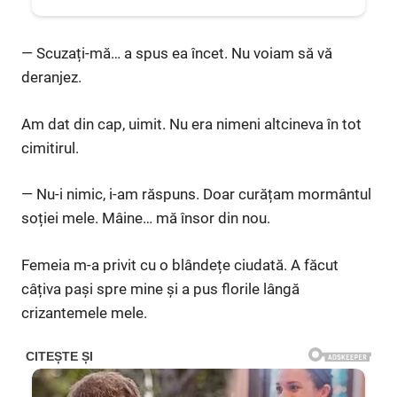
— Scuzați-mă… a spus ea încet. Nu voiam să vă
deranjez.
Am dat din cap, uimit. Nu era nimeni altcineva în tot
cimitirul.
— Nu-i nimic, i-am răspuns. Doar curățam mormântul
soției mele. Mâine… mă însor din nou.
Femeia m-a privit cu o blândețe ciudată. A făcut
câțiva pași spre mine și a pus florile lângă
crizantemele mele.