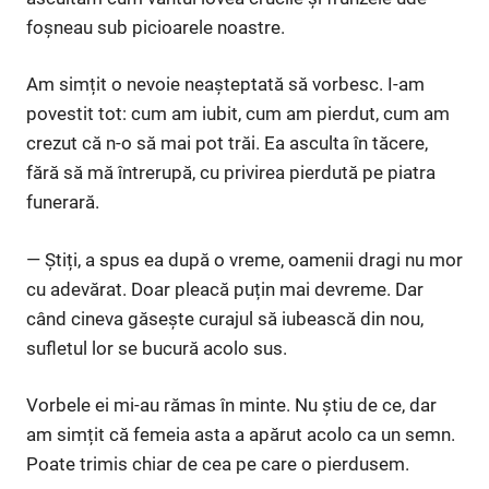
foșneau sub picioarele noastre.
Am simțit o nevoie neașteptată să vorbesc. I-am
povestit tot: cum am iubit, cum am pierdut, cum am
crezut că n-o să mai pot trăi. Ea asculta în tăcere,
fără să mă întrerupă, cu privirea pierdută pe piatra
funerară.
— Știți, a spus ea după o vreme, oamenii dragi nu mor
cu adevărat. Doar pleacă puțin mai devreme. Dar
când cineva găsește curajul să iubească din nou,
sufletul lor se bucură acolo sus.
Vorbele ei mi-au rămas în minte. Nu știu de ce, dar
am simțit că femeia asta a apărut acolo ca un semn.
Poate trimis chiar de cea pe care o pierdusem.