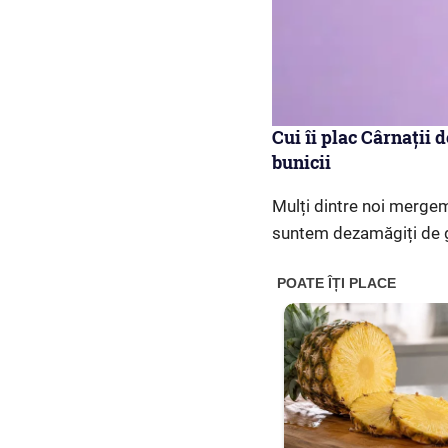
Cui îi plac Cârnații 
bunicii
Mulți dintre noi mergem
suntem dezamăgiți de g