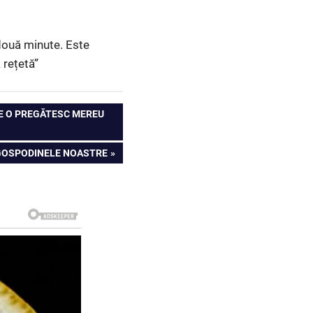
două minute. Este
 rețetă”
ARE O PREGĂTESC MEREU
 GOSPODINELE NOASTRE