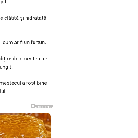
gat.
 clătită și hidratată
 cum ar fi un furtun.
 subțire de amestec pe
ungit.
 amestecul a fost bine
ui.