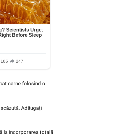
cat carne folosind o
ă scăzută. Adăugați
ă la incorporarea totală