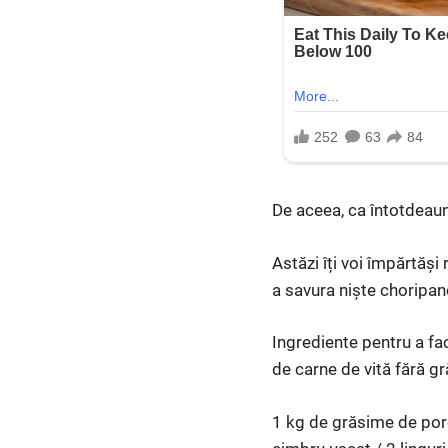
De aceea, ca întotdeaun
Astăzi îți voi împărtăși 
a savura niște choripane
Ingrediente pentru a fa
de carne de vită fără g
1 kg de grăsime de porc