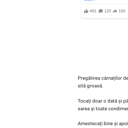
Pregătirea cârnaților d
sită groasă.
Tocați doar o dată și p
sarea și toate condiment
Amestecați bine și apoi