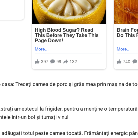
e casa: Treceți carnea de porc și grăsimea prin mașina de to
ăstrați amestecul la frigider, pentru a menține o temperatur
ele într-un bol și turnați vinul.
 adăugați totul peste carnea tocată. Frământați energic pân