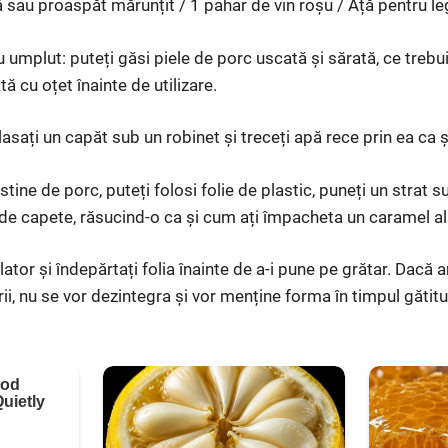
ă sau proaspăt mărunțit / 1 pahar de vin roșu / Ață pentru le
 umplut: puteți găsi piele de porc uscată și sărată, ce trebuie
tă cu oțet înainte de utilizare.
asați un capăt sub un robinet și treceți apă rece prin ea ca și
stine de porc, puteți folosi folie de plastic, puneți un strat
o de capete, răsucind-o ca și cum ați împacheta un caramel al
lator și îndepărtați folia înainte de a-i pune pe grătar. Dacă
rii, nu se vor dezintegra și vor menține forma în timpul gătitul