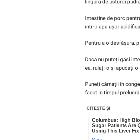
lingură de usturoi pudr
Intestine de porc pentru
într-o apă ușor acidifica
Pentru a o desfășura, pl
Dacă nu puteți găsi inte
ea, rulați-o și apucați-
Puneți cârnații în conge
făcut în timpul prelucră