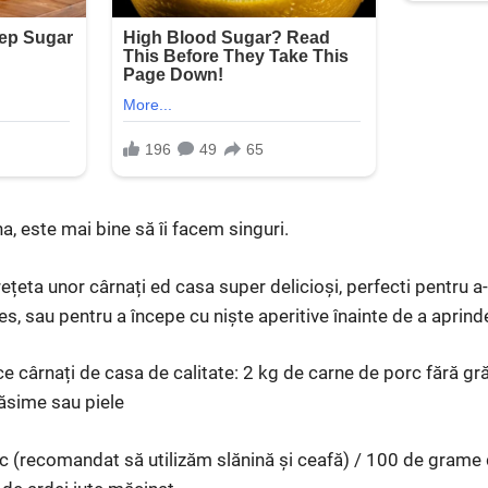
a, este mai bine să îi facem singuri.
rețeta unor cârnați ed casa super delicioși, perfecti pentru a-i
s, sau pentru a începe cu niște aperitive înainte de a aprinde
ce cârnați de casa de calitate: 2 kg de carne de porc fără gr
răsime sau piele
 (recomandat să utilizăm slănină și ceafă) / 100 de grame d