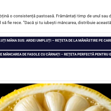
bțină o consistență pastoasă. Frământați timp de unul sau 
să fie rece. ”Dacă și tu iubești mâncarea, distribuie această
MPLUȚI MÂNA SUS: ARDEI UMPLUȚI – REȚETA DE LA MĂNĂSTIRE PE C
ACE MÂNCAREA DE FASOLE CU CÂRNAȚI – REȚETA PERFECTĂ PENTRU