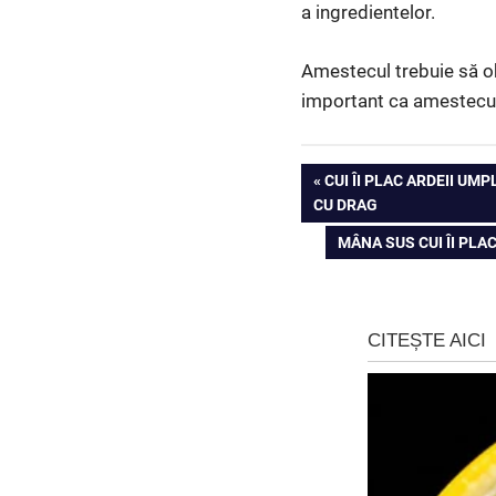
a ingredientelor.
Amestecul trebuie să o
important ca amestecul 
Navigare
PREVIOUS
CUI ÎI PLAC ARDEII U
POST:
CU DRAG
în
NEXT
MÂNA SUS CUI ÎI PL
articole
POST: