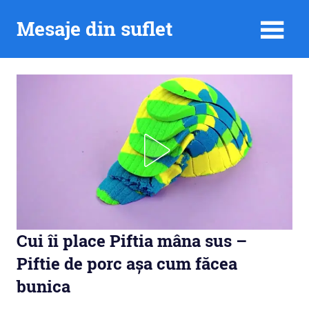
Skip
Mesaje din suflet
to
content
Cui îi place Piftia mâna sus –
Piftie de porc așa cum făcea
bunica