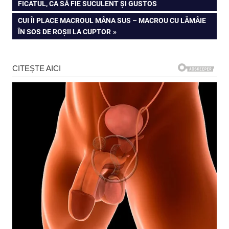
POST:
FICATUL, CA SĂ FIE SUCULENT ȘI GUSTOS
în
NEXT
CUI ÎI PLACE MACROUL MÂNA SUS – MACROU CU LĂMÂIE
articole
POST:
ÎN SOS DE ROȘII LA CUPTOR