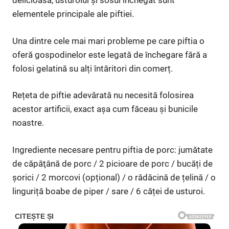
delicioasă, usturoiul și sosul închegat sunt
elementele principale ale piftiei.
Una dintre cele mai mari probleme pe care piftia o
oferă gospodinelor este legată de închegare fără a
folosi gelatină su alți întăritori din comerț.
Rețeta de piftie adevărată nu necesită folosirea
acestor artificii, exact așa cum făceau și bunicile
noastre.
Ingrediente necesare pentru piftia de porc: jumătate
de căpăţână de porc / 2 picioare de porc / bucăți de
șorici / 2 morcovi (opțional) / o rădăcină de țelină / o
linguriță boabe de piper / sare / 6 căței de usturoi.