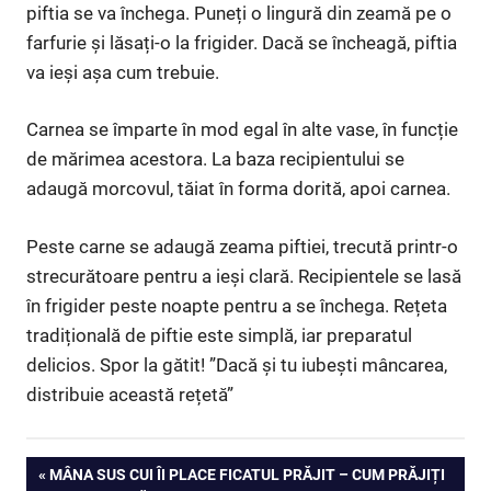
piftia se va închega. Puneți o lingură din zeamă pe o
farfurie și lăsați-o la frigider. Dacă se încheagă, piftia
va ieși așa cum trebuie.
Carnea se împarte în mod egal în alte vase, în funcție
de mărimea acestora. La baza recipientului se
adaugă morcovul, tăiat în forma dorită, apoi carnea.
Peste carne se adaugă zeama piftiei, trecută printr-o
strecurătoare pentru a ieși clară. Recipientele se lasă
în frigider peste noapte pentru a se închega. Rețeta
tradițională de piftie este simplă, iar preparatul
delicios. Spor la gătit! ”Dacă și tu iubești mâncarea,
distribuie această rețetă”
Navigare
PREVIOUS
MÂNA SUS CUI ÎI PLACE FICATUL PRĂJIT – CUM PRĂJIȚI