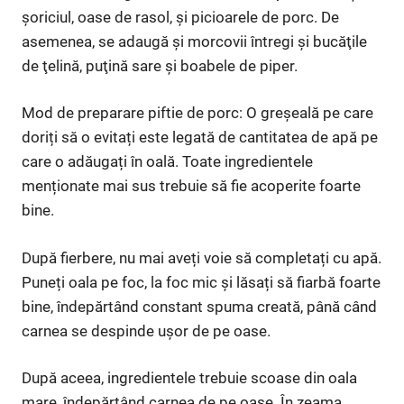
şoriciul, oase de rasol, și picioarele de porc. De
asemenea, se adaugă şi morcovii întregi şi bucăţile
de ţelină, puţină sare şi boabele de piper.
Mod de preparare piftie de porc: O greșeală pe care
doriți să o evitați este legată de cantitatea de apă pe
care o adăugați în oală. Toate ingredientele
menționate mai sus trebuie să fie acoperite foarte
bine.
După fierbere, nu mai aveți voie să completați cu apă.
Puneți oala pe foc, la foc mic și lăsați să fiarbă foarte
bine, îndepărtând constant spuma creată, până când
carnea se despinde ușor de pe oase.
După aceea, ingredientele trebuie scoase din oala
mare, îndepărtând carnea de pe oase. În zeama