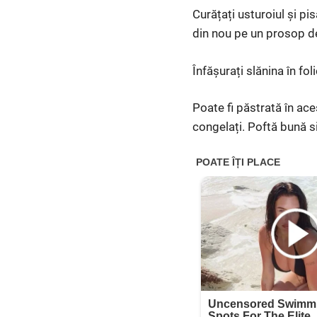
Curățați usturoiul și pi
din nou pe un prosop de 
Înfășurați slănina în fol
Poate fi păstrată în ace
congelați. Poftă bună si