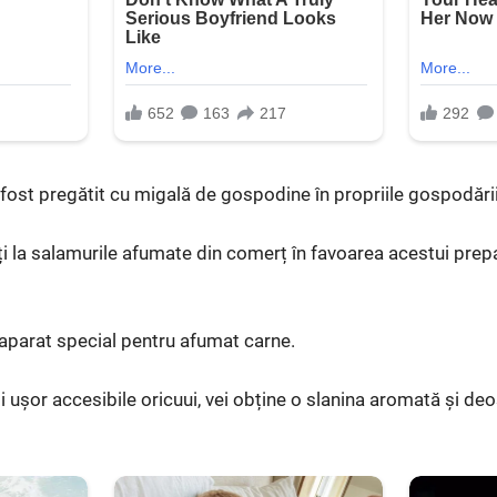
 fost pregătit cu migală de gospodine în propriile gospodării
a salamurile afumate din comerț în favoarea acestui prepar
aparat special pentru afumat carne.
i ușor accesibile oricuui, vei obține o slanina aromată și de