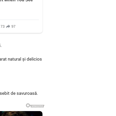
.
at natural și delicios
osebit de savuroasă.