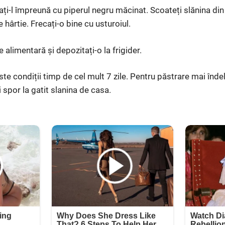
sați-l împreună cu piperul negru măcinat. Scoateți slănina di
hârtie. Frecați-o bine cu usturoiul.
ie alimentară și depozitați-o la frigider.
ste condiții timp de cel mult 7 zile. Pentru păstrare mai înde
 spor la gatit slanina de casa.