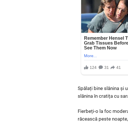
Spălați bine slănina și 
slănina în cratița cu sa
Fierbeți-o la foc modera
răcească peste noapte,