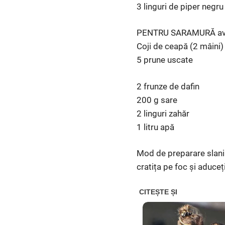
3 linguri de piper negr
PENTRU SARAMURĂ avet
Coji de ceapă (2 mâini)
5 prune uscate
2 frunze de dafin
200 g sare
2 linguri zahăr
1 litru apă
Mod de preparare slanin
cratița pe foc și aduceț