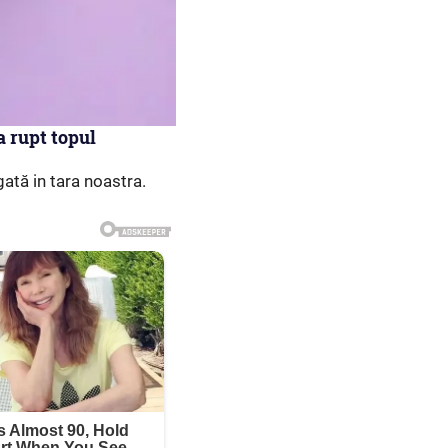
a rupt topul
gată in tara noastra.