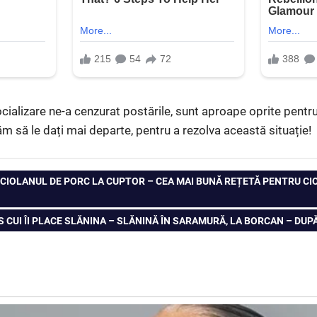
cializare ne-a cenzurat postările, sunt aproape oprite pen
ăm să le dați mai departe, pentru a rezolva această situație!
E CIOLANUL DE PORC LA CUPTOR – CEA MAI BUNĂ REȚETĂ PENTRU CI
 CUI ÎI PLACE SLĂNINA – SLĂNINĂ ÎN SARAMURĂ, LA BORCAN – DUPĂ