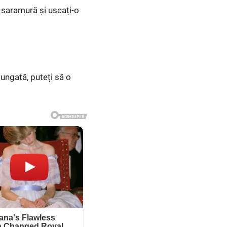
n saramură și uscați-o
lungată, puteți să o