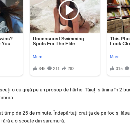
uscați-o cu grijă pe un prosop de hârtie. Tăiați slănina în 2 bu
ramură.
t timp de 25 de minute. Îndepărtați cratița de pe foc și lăsa
 fără a o scoate din saramură.