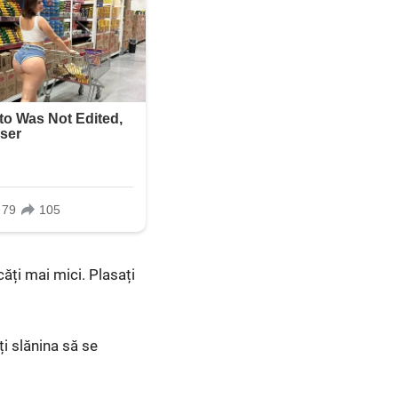
căți mai mici. Plasați
ți slănina să se