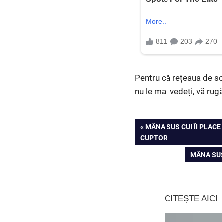
Pentru că rețeaua de so
nu le mai vedeți, vă rug
Navigare
PREVIOUS
MÂNA SUS CUI ÎI PLAC
POST:
CUPTOR
în
NEXT
MÂNA SUS
articole
POST: