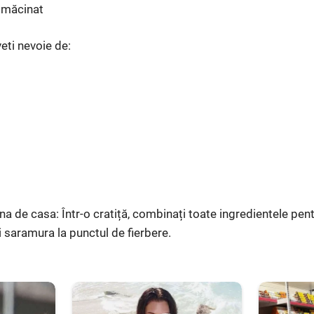
u măcinat
i nevoie de:
a de casa: Într-o cratiță, combinați toate ingredientele pen
i saramura la punctul de fierbere.