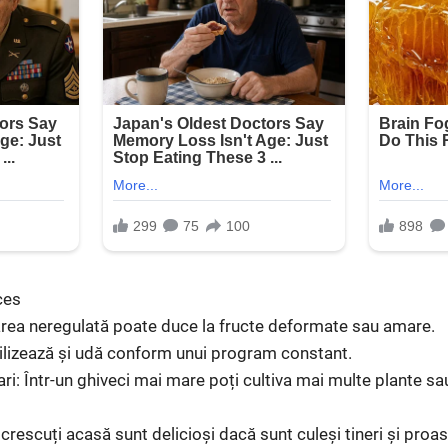
ces
darea neregulată poate duce la fructe deformate sau amare.
tilizează și udă conform unui program constant.
ri: Într-un ghiveci mai mare poți cultiva mai multe plante sa
crescuți acasă sunt delicioși dacă sunt culeși tineri și proas