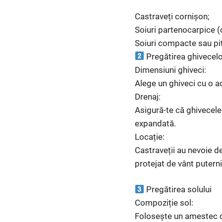
Castraveți cornișon;
Soiuri partenocarpice (
Soiuri compacte sau pit
Pregătirea ghivecelor
Dimensiuni ghiveci:
Alege un ghiveci cu o a
Drenaj:
Asigură-te că ghivecele 
expandată.
Locație:
Castraveții au nevoie de
protejat de vânt puterni
Pregătirea solului
Compoziție sol:
Folosește un amestec de