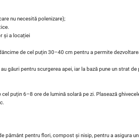
care nu necesită polenizare);
ice.
 și a locației
dâncime de cel puțin 30–40 cm pentru a permite dezvoltarea
au găuri pentru scurgerea apei, iar la bază pune un strat de p
 cel puțin 6–8 ore de lumină solară pe zi. Plasează ghivecele 
c.
 pământ pentru flori, compost și nisip, pentru a asigura un 