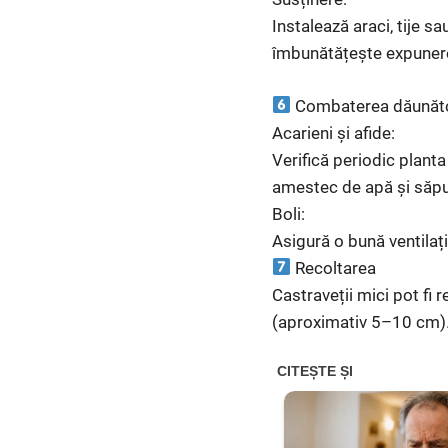
Instalează araci, tije s
îmbunătățește expunere
Combaterea dăunăto
Acarieni și afide:
Verifică periodic planta
amestec de apă și săpu
Boli:
Asigură o bună ventilați
Recoltarea
Castraveții mici pot fi
(aproximativ 5–10 cm). 