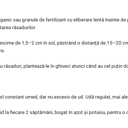
nic sau granule de fertilizant cu eliberare lentă înainte de 
area răsadurilor
âncime de 1,5–2 cm în sol, păstrând o distanță de 15–20 cm
re.
u răsaduri, plantează-le în ghiveci atunci când au cel puțin 
ol constant umed, dar nu excesiv de ud. Udă regulat, mai ales 
id la fiecare 2 săptămâni, bogat în azot și potasiu, pentru o