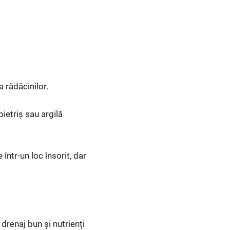
 rădăcinilor.
ietriș sau argilă
într-un loc însorit, dar
drenaj bun și nutrienți