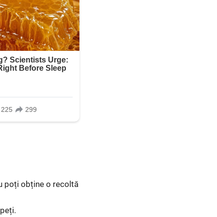
u poți obține o recoltă
peți.