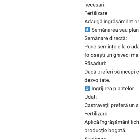
necesari.
Fertilizare:
Adaugă îngrășământ orga
Semănarea sau plant
Semănare directă:
Pune semințele la o ad
folosești un ghiveci ma
Răsaduri:
Dacă preferi să începi c
dezvoltate.
Îngrijirea plantelor
Udat:
Castraveții preferă un s
Fertilizare:
Aplică îngrășământ lich
producție bogată.
Susținere: