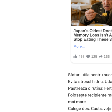
Sfaturi utile pentru suc
Evita stresul hidric: U
Păstrează o rutină: Fer
Folosește recipiente ma
mai mare.
Culege des: Castraveții 