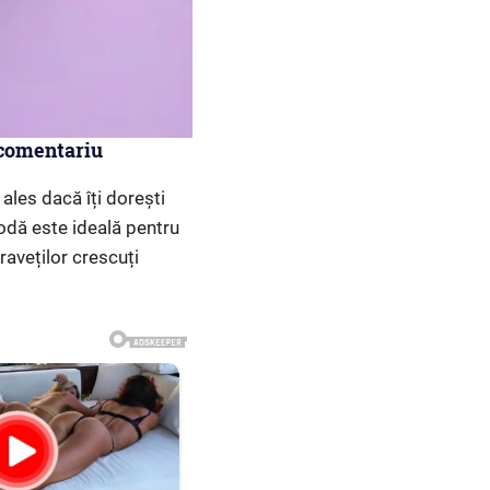
 comentariu
 ales dacă îți dorești
odă este ideală pentru
raveților crescuți