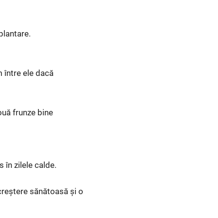
plantare.
 între ele dacă
două frunze bine
în zilele calde.
 creștere sănătoasă și o