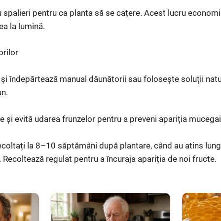
au spalieri pentru ca planta să se cațere. Acest lucru econom
a la lumină.
rilor
 și îndepărtează manual dăunătorii sau folosește soluții natu
n.
e și evită udarea frunzelor pentru a preveni apariția mucegai
 recoltați la 8–10 săptămâni după plantare, când au atins lun
Recoltează regulat pentru a încuraja apariția de noi fructe.