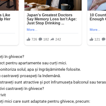
eți în ghivece?
ect pentru apartamente sau curți mici.
nitoriza solul, apa și îngrășămintele folosite.
u castraveți proaspeți la îndemână.
straveți sunt atractive și pot înfrumuseța balconul sau teras
ivi castraveți în ghivece?
ivit
eți mici care sunt adaptate pentru ghivece, precum: