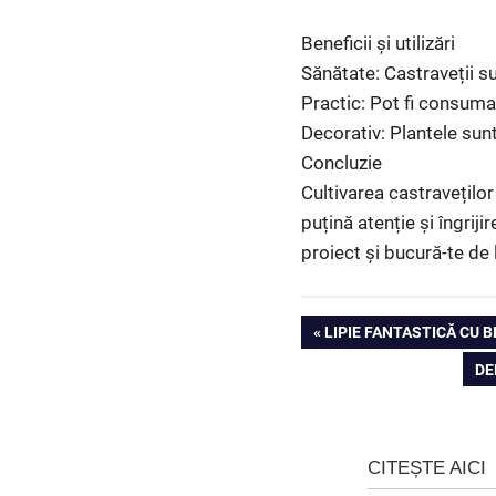
Beneficii și utilizări
Sănătate: Castraveții su
Practic: Pot fi consumaț
Decorativ: Plantele sunt
Concluzie
Cultivarea castraveților
puțină atenție și îngrij
proiect și bucură-te d
Navigare
PREVIOUS
LIPIE FANTASTICĂ CU B
POST:
NE
DE
în
PO
articole