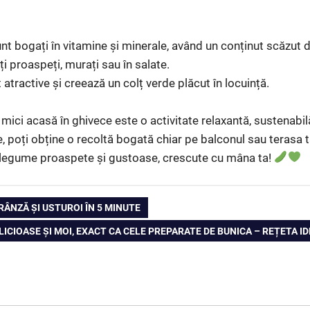
nt bogați în vitamine și minerale, având un conținut scăzut de
i proaspeți, murați sau în salate.
 atractive și creează un colț verde plăcut în locuință.
 mici acasă în ghivece este o activitate relaxantă, sustenabil
ire, poți obține o recoltă bogată chiar pe balconul sau terasa 
e legume proaspete și gustoase, crescute cu mâna ta!
RÂNZĂ ȘI USTUROI ÎN 5 MINUTE
XT
LICIOASE ȘI MOI, EXACT CA CELE PREPARATE DE BUNICA – REȚETA 
ST: