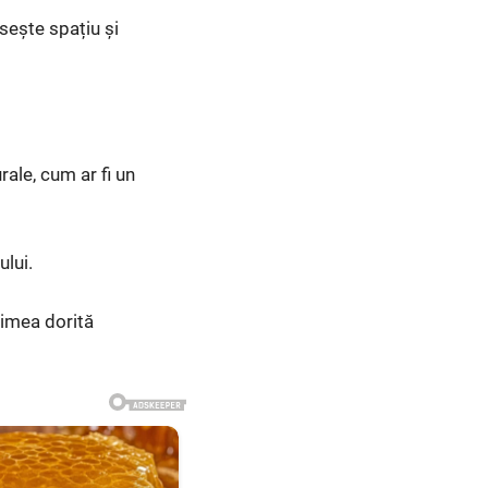
isește spațiu și
rale, cum ar fi un
ului.
gimea dorită