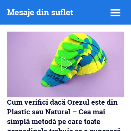
Skip
Mesaje din suflet
to
content
Cum verifici dacă Orezul este din
Plastic sau Natural – Cea mai
simplă metodă pe care toate