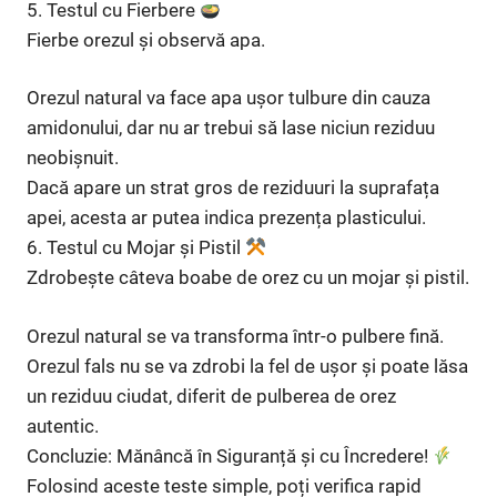
5. Testul cu Fierbere
Fierbe orezul și observă apa.
Orezul natural va face apa ușor tulbure din cauza
amidonului, dar nu ar trebui să lase niciun reziduu
neobișnuit.
Dacă apare un strat gros de reziduuri la suprafața
apei, acesta ar putea indica prezența plasticului.
6. Testul cu Mojar și Pistil
Zdrobește câteva boabe de orez cu un mojar și pistil.
Orezul natural se va transforma într-o pulbere fină.
Orezul fals nu se va zdrobi la fel de ușor și poate lăsa
un reziduu ciudat, diferit de pulberea de orez
autentic.
Concluzie: Mănâncă în Siguranță și cu Încredere!
Folosind aceste teste simple, poți verifica rapid