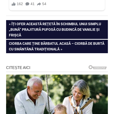
Navigare
PREVIOUS
ÎȚI OFER ACEASTĂ REȚETĂ ÎN SCHIMBUL UNUI SIMPLU
POST:
„BUNĂ” PRAJITURĂ PUFOSĂ CU BUDINCĂ DE VANILIE ȘI
în
FRIȘCĂ
articole
NEXT
CIORBA CARE ȚINE BĂRBATUL ACASĂ – CIORBĂ DE BURTĂ
POST:
CU SMÂNTÂNĂ TRADIȚIONALĂ