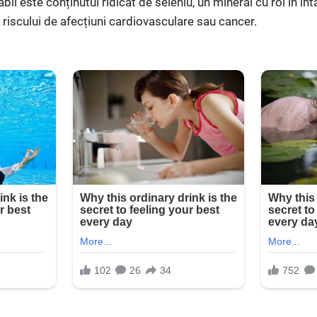
bil este conținutul ridicat de seleniu, un mineral cu rol în înt
 riscului de afecțiuni cardiovasculare sau cancer.