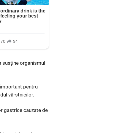
te susține organismul
s important pentru
dul vârstnicilor.
or gastrice cauzate de