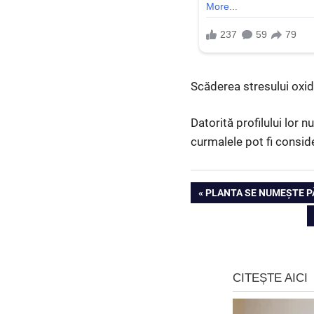
Scăderea stresului oxida
Datorită profilului lor 
curmalele pot fi consid
Navigare
PREVIOUS
PLANTA SE NUMEȘTE PĂ
POST:
în
articole