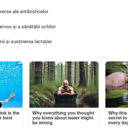
erse ale antibioticelor
rvos și a sănătății ochilor
ii și susținerea lactației