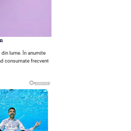
sm
i din lume. În anumite
fiind consumate frecvent