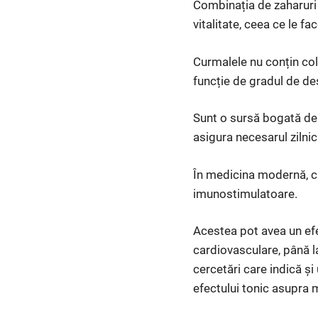
Combinația de zaharuri 
vitalitate, ceea ce le fa
Curmalele nu conțin cole
funcție de gradul de de
Sunt o sursă bogată de f
asigura necesarul zilni
În medicina modernă, cu
imunostimulatoare.
Acestea pot avea un efec
cardiovasculare, până l
cercetări care indică și
efectului tonic asupra m