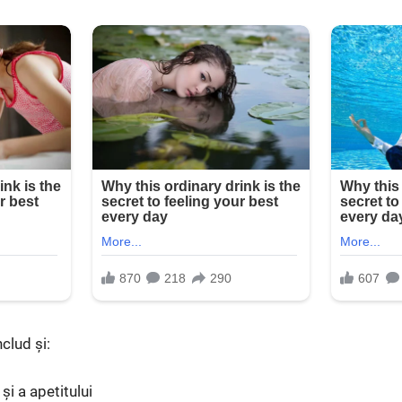
clud și:
și a apetitului