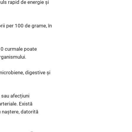
uls rapid de energie și
orii per 100 de grame, în
a 10 curmale poate
rganismului.
microbiene, digestive și
 sau afecțiuni
teriale. Există
u naștere, datorită