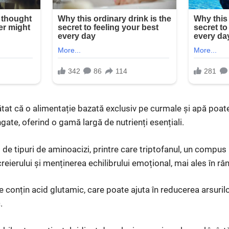
ătat că o alimentație bazată exclusiv pe curmale și apă poa
gate, oferind o gamă largă de nutrienți esențiali.
 de tipuri de aminoacizi, printre care triptofanul, un compu
eierului și menținerea echilibrului emoțional, mai ales în rân
conțin acid glutamic, care poate ajuta în reducerea arsuril
.