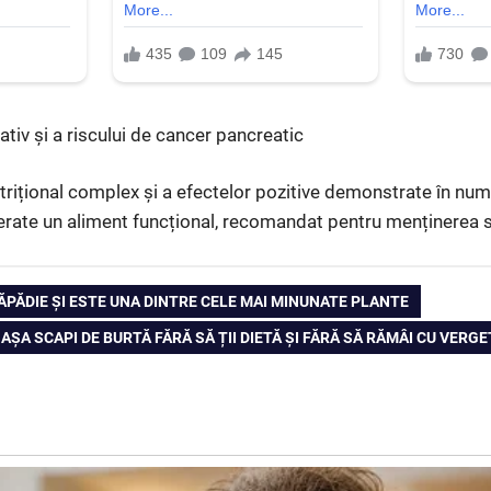
tiv și a riscului de cancer pancreatic
nutrițional complex și a efectelor pozitive demonstrate în num
erate un aliment funcțional, recomandat pentru menținerea s
PĂDIE ȘI ESTE UNA DINTRE CELE MAI MINUNATE PLANTE
NEXT
AȘA SCAPI DE BURTĂ FĂRĂ SĂ ȚII DIETĂ ȘI FĂRĂ SĂ RĂMÂI CU VERG
POST: