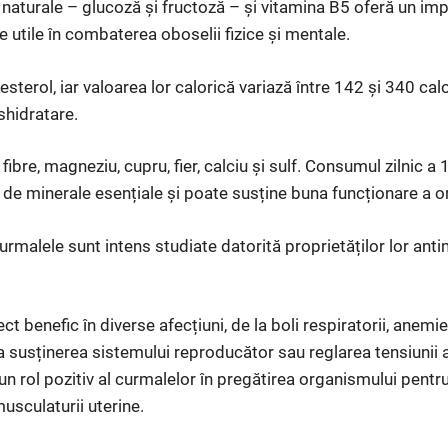
naturale – glucoză și fructoză – și vitamina B5 oferă un imp
ce utile în combaterea oboselii fizice și mentale.
sterol, iar valoarea lor calorică variază între 142 și 340 cal
shidratare.
ibre, magneziu, cupru, fier, calciu și sulf. Consumul zilnic 
c de minerale esențiale și poate susține buna funcționare a o
rmalele sunt intens studiate datorită proprietăților lor anti
t benefic în diverse afecțiuni, de la boli respiratorii, anemie
a susținerea sistemului reproducător sau reglarea tensiunii ar
 un rol pozitiv al curmalelor în pregătirea organismului pentr
usculaturii uterine.