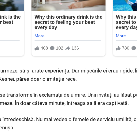
urmeze, să-și arate experiența. Dar mișcările ei erau rigide, l
shei, părea doar o imitație rece.
e transforme în exclamații de uimire. Unii invitați au lăsat pa
ilmeze. În doar câteva minute, întreaga sală era captivată.
 întredeschisă. Nu mai vedea o femeie de serviciu umilită, ci
cenușă.