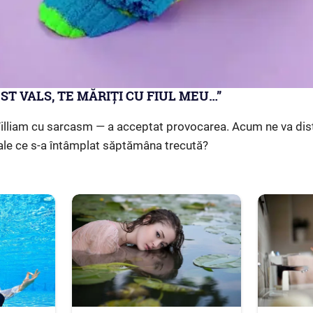
ST VALS, TE MĂRIȚI CU FIUL MEU…”
William cu sarcasm — a acceptat provocarea. Acum ne va distr
ale ce s-a întâmplat săptămâna trecută?