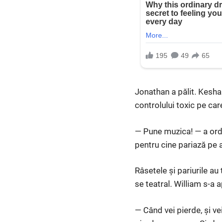
Jonathan a pălit. Kesha
controlului toxic pe care
— Pune muzica! — a ordon
pentru cine pariază pe 
Râsetele și pariurile au
se teatral. William s-a
— Când vei pierde, și ve