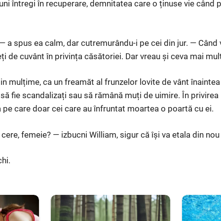
uni întregi în recuperare, demnitatea care o ținuse vie când p
spus ea calm, dar cutremurându-i pe cei din jur. — Când vo
eți de cuvânt în privința căsătoriei. Dar vreau și ceva mai mult
n mulțime, ca un freamăt al frunzelor lovite de vânt înaintea
să fie scandalizați sau să rămână muți de uimire. În privirea
eea pe care doar cei care au înfruntat moartea o poartă cu ei.
 cere, femeie? — izbucni William, sigur că își va etala din nou
chi.