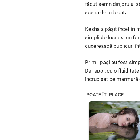
făcut semn dirijorului s
scenă de judecată.
Kesha a pășit încet în m
simpli de lucru și unifo
cucerească publicuri înt
Primii pași au fost simp
Dar apoi, cu o fluiditat
încrucișat pe marmură c