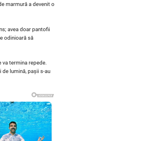
l de marmură a devenit o
ns; avea doar pantofii
se odinioară să
se va termina repede.
i de lumină, pașii s-au