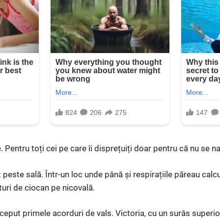
Pentru toți cei pe care îi disprețuiți doar pentru că nu se nas
 peste sală. Într-un loc unde până și respirațiile păreau calcu
turi de ciocan pe nicovală.
nceput primele acorduri de vals. Victoria, cu un surâs superior,