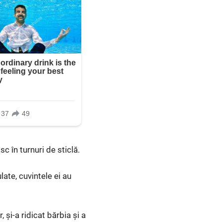
c în turnuri de sticlă.
late, cuvintele ei au
 și-a ridicat bărbia și a