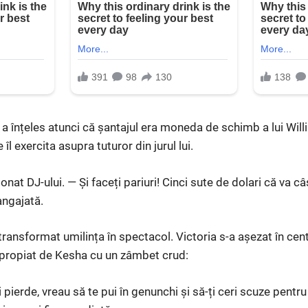
 a înțeles atunci că șantajul era moneda de schimb a lui Will
 îl exercita asupra tuturor din jurul lui.
at DJ-ului. — Și faceți pariuri! Cinci sute de dolari că va c
angajată.
 transformat umilința în spectacol. Victoria s-a așezat în centr
 apropiat de Kesha cu un zâmbet crud:
i pierde, vreau să te pui în genunchi și să-ți ceri scuze pentru