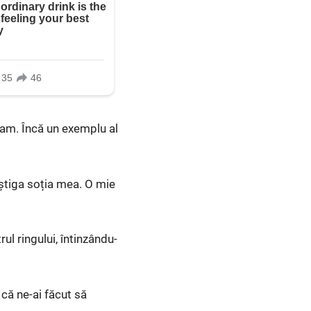
iam. Încă un exemplu al
âștiga soția mea. O mie
ul ringului, întinzându-
 că ne-ai făcut să