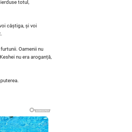
ierduse totul,
i câștiga, și voi
.
 furtunii. Oamenii nu
 Keshei nu era aroganță,
 puterea.