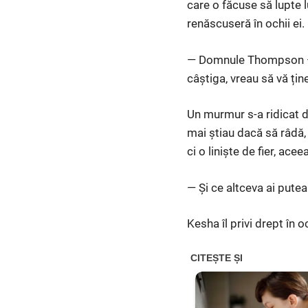
care o făcuse să lupte l
renăscuseră în ochii ei.
— Domnule Thompson — a 
câștiga, vreau să vă țin
Un murmur s-a ridicat di
mai știau dacă să râdă, 
ci o liniște de fier, ac
— Și ce altceva ai putea
Kesha îl privi drept în o