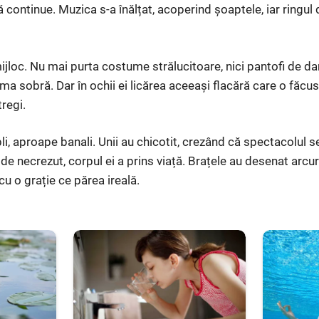
ă continue. Muzica s-a înălțat, acoperind șoaptele, iar ringu
ijloc. Nu mai purta costume strălucitoare, nici pantofi de da
rma sobră. Dar în ochii ei licărea aceeași flacără care o făcu
regi.
li, aproape banali. Unii au chicotit, crezând că spectacolul 
e de necrezut, corpul ei a prins viață. Brațele au desenat arcur
u o grație ce părea ireală.