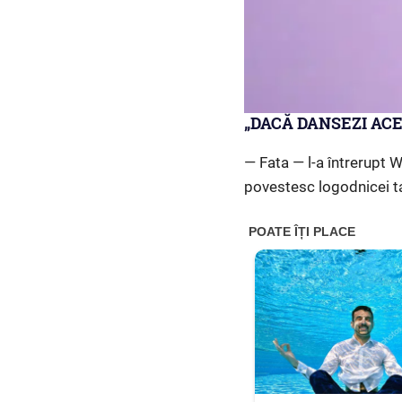
„DACĂ DANSEZI ACE
— Fata — l-a întrerupt 
povestesc logodnicei t