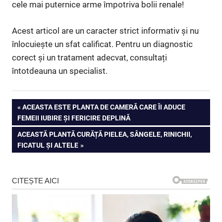
cele mai puternice arme împotriva bolii renale!
Acest articol are un caracter strict informativ și nu
înlocuiește un sfat calificat. Pentru un diagnostic
corect și un tratament adecvat, consultați
întotdeauna un specialist.
Navigare
PREVIOUS
ACEASTA ESTE PLANTA DE CAMERĂ CARE ÎI ADUCE
POST:
FEMEII IUBIRE ȘI FERICIRE DEPLINĂ
în
NEXT
ACEASTĂ PLANTĂ CURĂȚĂ PIELEA, SÂNGELE, RINICHII,
articole
POST:
FICATUL ȘI ALTELE