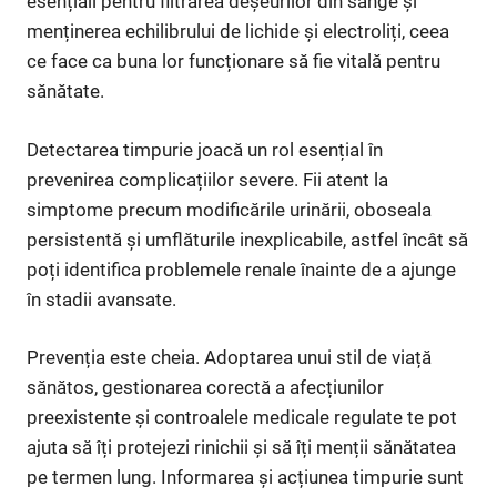
esențiali pentru filtrarea deșeurilor din sânge și
menținerea echilibrului de lichide și electroliți, ceea
ce face ca buna lor funcționare să fie vitală pentru
sănătate.
Detectarea timpurie joacă un rol esențial în
prevenirea complicațiilor severe. Fii atent la
simptome precum modificările urinării, oboseala
persistentă și umflăturile inexplicabile, astfel încât să
poți identifica problemele renale înainte de a ajunge
în stadii avansate.
Prevenția este cheia. Adoptarea unui stil de viață
sănătos, gestionarea corectă a afecțiunilor
preexistente și controalele medicale regulate te pot
ajuta să îți protejezi rinichii și să îți menții sănătatea
pe termen lung. Informarea și acțiunea timpurie sunt