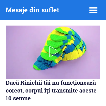
Skip
Mesaje din suflet
to
content
Dacă Rinichii tăi nu funcționează
corect, corpul îți transmite aceste
10 semne