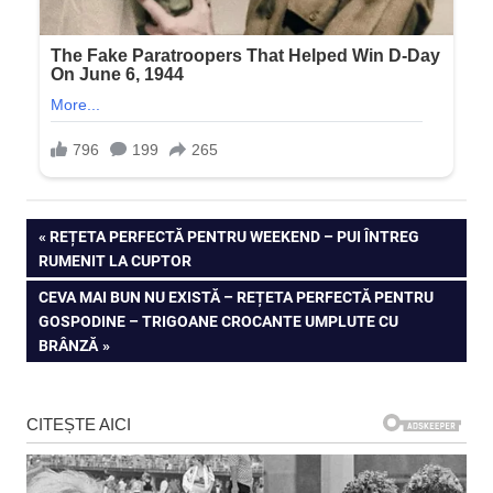
Navigare
PREVIOUS
REȚETA PERFECTĂ PENTRU WEEKEND – PUI ÎNTREG
POST:
RUMENIT LA CUPTOR
în
NEXT
CEVA MAI BUN NU EXISTĂ – REȚETA PERFECTĂ PENTRU
articole
POST:
GOSPODINE – TRIGOANE CROCANTE UMPLUTE CU
BRÂNZĂ