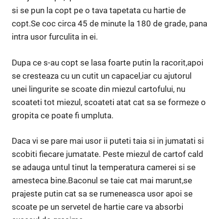
si se pun la copt pe o tava tapetata cu hartie de
copt.Se coc circa 45 de minute la 180 de grade, pana
intra usor furculita in ei.
Dupa ce s-au copt se lasa foarte putin la racorit,apoi
se cresteaza cu un cutit un capacel,iar cu ajutorul
unei lingurite se scoate din miezul cartofului, nu
scoateti tot miezul, scoateti atat cat sa se formeze o
gropita ce poate fi umpluta.
Daca vi se pare mai usor ii puteti taia si in jumatati si
scobiti fiecare jumatate. Peste miezul de cartof cald
se adauga untul tinut la temperatura camerei si se
amesteca bine.Baconul se taie cat mai marunt,se
prajeste putin cat sa se rumeneasca usor apoi se
scoate pe un servetel de hartie care va absorbi