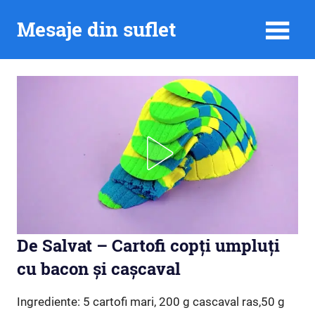
Skip
Mesaje din suflet
to
content
De Salvat – Cartofi copți umpluți
cu bacon și cașcaval
Ingrediente: 5 cartofi mari, 200 g cascaval ras,50 g