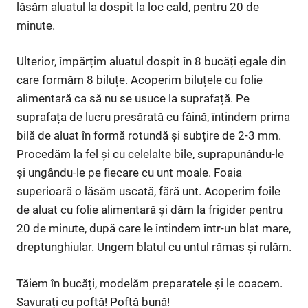
lăsăm aluatul la dospit la loc cald, pentru 20 de
minute.
Ulterior, împărțim aluatul dospit în 8 bucăți egale din
care formăm 8 biluțe. Acoperim biluțele cu folie
alimentară ca să nu se usuce la suprafață. Pe
suprafața de lucru presărată cu făină, întindem prima
bilă de aluat în formă rotundă și subțire de 2-3 mm.
Procedăm la fel și cu celelalte bile, suprapunându-le
și ungându-le pe fiecare cu unt moale. Foaia
superioară o lăsăm uscată, fără unt. Acoperim foile
de aluat cu folie alimentară și dăm la frigider pentru
20 de minute, după care le întindem într-un blat mare,
dreptunghiular. Ungem blatul cu untul rămas și rulăm.
Tăiem în bucăți, modelăm preparatele și le coacem.
Savurați cu poftă! Poftă bună!