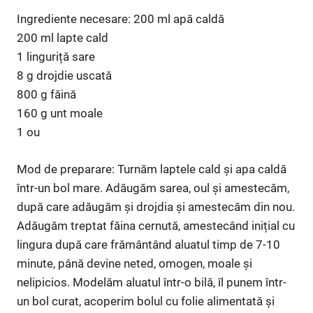
Ingrediente necesare: 200 ml apă caldă
200 ml lapte cald
1 linguriță sare
8 g drojdie uscată
800 g făină
160 g unt moale
1 ou
Mod de preparare: Turnăm laptele cald și apa caldă
într-un bol mare. Adăugăm sarea, oul și amestecăm,
după care adăugăm și drojdia și amestecăm din nou.
Adăugăm treptat făina cernută, amestecând inițial cu
lingura după care frământând aluatul timp de 7-10
minute, până devine neted, omogen, moale și
nelipicios. Modelăm aluatul într-o bilă, îl punem într-
un bol curat, acoperim bolul cu folie alimentată și