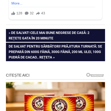
Navigare
PREVIOUS
DE SALVAT! CELE MAI BUNE NEGRESE DE CASĂ: 2
POST:
REȚETE GATA ÎN 20 MINUTE
în
NEXT
DE SALVAT PENTRU SĂRBĂTORI! PRĂJITURA TURNATĂ: SE
articole
POST:
PREPARĂ DIN 600G FĂINĂ, 300G FĂINĂ, 200 ML ULEI, 100G
PUDRĂ DE CACAO.. REȚETA