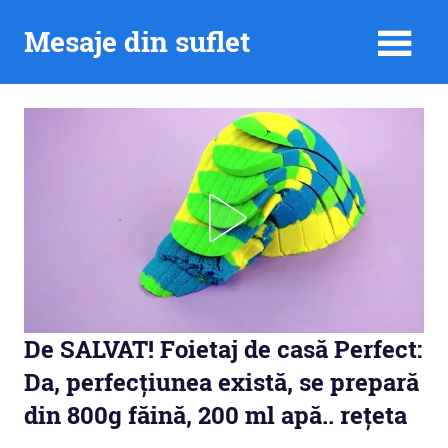
Skip
Mesaje din suflet
to
content
De SALVAT! Foietaj de casă Perfect:
Da, perfecțiunea există, se prepară
din 800g făină, 200 ml apă.. rețeta