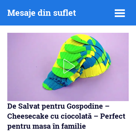
Skip
Mesaje din suflet
to
content
De Salvat pentru Gospodine –
Cheesecake cu ciocolată – Perfect
pentru masa în familie