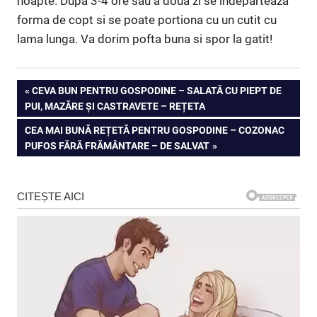
noapte. Dupa 3-4 ore sau a doua zi se indeparteaza
forma de copt si se poate portiona cu un cutit cu
lama lunga. Va dorim pofta buna si spor la gatit!
Navigare
PREVIOUS
CEVA BUN PENTRU GOSPODINE – SALATĂ CU PIEPT DE
POST:
PUI, MAZĂRE ȘI CASTRAVETE – REȚETA
în
NEXT
CEA MAI BUNĂ REȚETĂ PENTRU GOSPODINE – COZONAC
articole
POST:
PUFOS FĂRĂ FRĂMÂNTARE – DE SALVAT