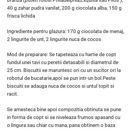
branza (puteti folosi Philadelphia,Exquisa sau Pilos ),
40 g zahar pudra vanilat, 200 g ciocolata alba, 150 g
frisca lichida
Ingrediente pentru glazura: 170 g ciocolata de menaj,
2 lingurite de unt, 2 lingurite nuca de cocos
Mod de preparare: Se tapeteaza cu hartie de copt
fundul unei tavi cu peretii detasabili si diametrul de
25 cm. Biscuitii se maruntesc ori cu un sucitor ori la
robotul de bucatarie,apoi se pun intr-un bol.Peste
biscuiti se adauga nuca de cocos si untul topit si
racit.
Se amesteca bine apoi compozitia obtinuta se pune
in forma de copt si se niveleaza frumos apasand cu
o lingura sau chiar cu mana, pana obtinem o baza