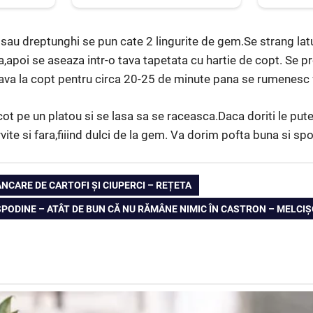
c sau dreptunghi se pun cate 2 lingurite de gem.Se strang latu
apoi se aseaza intr-o tava tapetata cu hartie de copt. Se p
tava la copt pentru circa 20-25 de minute pana se rumenesc
ot pe un platou si se lasa sa se raceasca.Daca doriti le put
vite si fara,fiiind dulci de la gem. Va dorim pofta buna si spor
ÂNCARE DE CARTOFI ȘI CIUPERCI – REȚETA
ODINE – ATÂT DE BUN CĂ NU RĂMÂNE NIMIC ÎN CASTRON – MELCIȘ