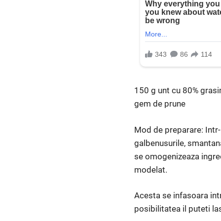
150 g unt cu 80% grasim
gem de prune
Mod de preparare: Intr-u
galbenusurile, smantan
se omogenizeaza ingredi
modelat.
Acesta se infasoara intr
posibilitatea il puteti l