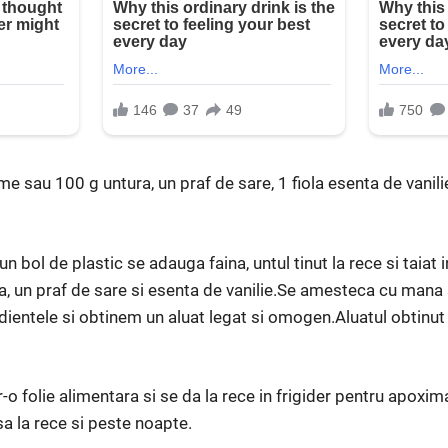
e sau 100 g untura, un praf de sare, 1 fiola esenta de vanil
n bol de plastic se adauga faina, untul tinut la rece si taiat i
a, un praf de sare si esenta de vanilie.Se amesteca cu man
entele si obtinem un aluat legat si omogen.Aluatul obtinut 
-o folie alimentara si se da la rece in frigider pentru apoxim
asa la rece si peste noapte.