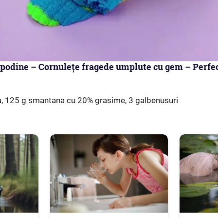
spodine – Cornulețe fragede umplute cu gem – Perfe
na, 125 g smantana cu 20% grasime, 3 galbenusuri