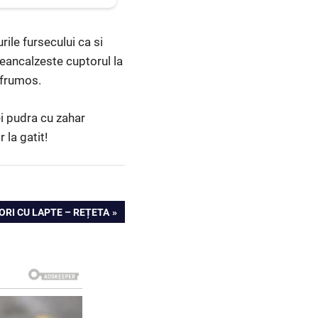
rile fursecului ca si
reancalzeste cuptorul la
 frumos.
ei pudra cu zahar
 la gatit!
ORI CU LAPTE – REȚETA