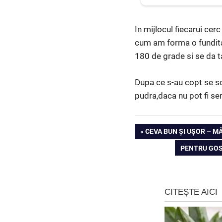
In mijlocul fiecarui cer
cum am forma o fundita,
180 de grade si se da 
Dupa ce s-au copt se sc
pudra,daca nu pot fi ser
Navigare
PREVIOUS
CEVA BUN ȘI UȘOR – M
POST:
NEXT
PENTRU GOSP
în
POST:
articole