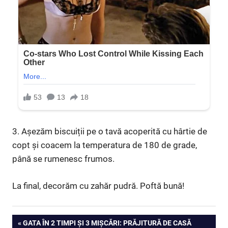
3. Așezăm biscuiții pe o tavă acoperită cu hârtie de
copt și coacem la temperatura de 180 de grade,
până se rumenesc frumos.
La final, decorăm cu zahăr pudră. Poftă bună!
Navigare
PREVIOUS
GATA ÎN 2 TIMPI ȘI 3 MIȘCĂRI: PRĂJITURĂ DE CASĂ