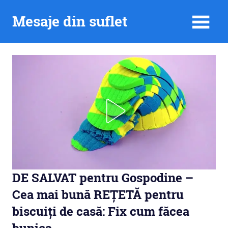
Skip
Mesaje din suflet
to
content
DE SALVAT pentru Gospodine –
Cea mai bună REȚETĂ pentru
biscuiți de casă: Fix cum făcea