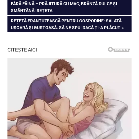
POST:
FĂRĂ FĂINĂ – PRĂJITURĂ CU MAC, BRÂNZĂ DULCE ȘI
în
SMÂNTÂNĂ! REȚETA
articole
NEXT
REȚETĂ FRANȚUZEASCĂ PENTRU GOSPODINE: SALATĂ
POST:
UȘOARĂ ȘI GUSTOASĂ: SĂ NE SPUI DACĂ ȚI-A PLĂCUT