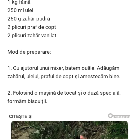
1 kg făină
250 ml ulei
250 g zahăr pudră
2 plicuri praf de copt
2 plicuri zahăr vanilat
Mod de preparare:
1. Cu ajutorul unui mixer, batem ouăle. Adăugăm
zahărul, uleiul, praful de copt și amestecăm bine.
2. Folosind o mașină de tocat și o duză specială,
formăm biscuiții.