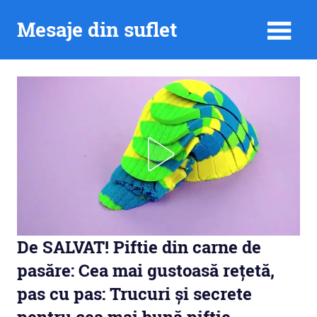
Skip
Mesaje din suflet
to
content
De SALVAT! Piftie din carne de
pasăre: Cea mai gustoasă rețetă,
pas cu pas: Trucuri și secrete