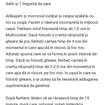
dafin și 1 linguriță de sare.
Adăugăm și morcovul curățat și ceapa spălată, cu
tot cu coajă. Facem o tăietură incompletă în mijlocul
cepei. Fierbem totul împreună timp de 1,5 ore în
Multicooker. Dacă folosiți o cratiță obișnuită și
gheare de pui, fierbeți carnea timp de 4 ore din
momentul în care apa dă în clocot, la foc mic.
Adunați spuma care se va forma în acest interval de
timp. Dacă nu folosiți gheare, fierbeți carnea în
cratița obișnuită timp de 2-2,5 ore din momentul în
care apa dă în clocot, pe foc mic. În cazul în care nu
folosiți gheare, s-ar putea să fie necesară adăugarea
suplimentară de gelatină.
După fierbere, lăsăm să se răcească timp de 15
minute, după care, opțional, puteți îndepărta