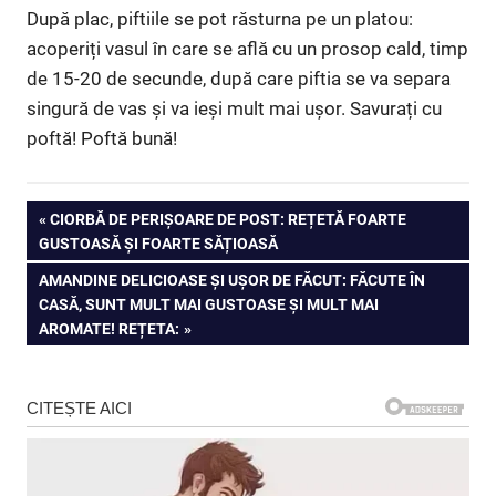
După plac, piftiile se pot răsturna pe un platou:
acoperiți vasul în care se află cu un prosop cald, timp
de 15-20 de secunde, după care piftia se va separa
singură de vas și va ieși mult mai ușor. Savurați cu
poftă! Poftă bună!
Navigare
PREVIOUS
CIORBĂ DE PERIȘOARE DE POST: REȚETĂ FOARTE
POST:
GUSTOASĂ ȘI FOARTE SĂȚIOASĂ
în
NEXT
AMANDINE DELICIOASE ȘI UȘOR DE FĂCUT: FĂCUTE ÎN
articole
POST:
CASĂ, SUNT MULT MAI GUSTOASE ȘI MULT MAI
AROMATE! REȚETA: