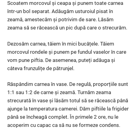
Scoatem morcovul și ceapa și punem toate carnea
într-un bol separat. Adăugăm usturoiul pisat în
zeamă, amestecăm și potrivim de sare. Lăsăm
zeama să se răcească un pic după care o strecurăm.
Dezosăm carnea, tăiem în mici bucățele. Tăiem
morcovul rondele și punem pe fundul vaselor în care
vom pune piftia. De asemenea, puteți adăuga și
câteva frunzulițe de pătrunjel.
Răspândim carnea în vase. De regulă, proporțiile sunt
1:1 sau 1:2 de carne și zeamă. Turnăm zeama
strecurată în vase și lăsăm totul să se răcească până
ajunge la temperatura camerei. Dăm piftiile la frigider
până se încheagă complet. În primele 2 ore, nu le
acoperim cu capac ca să nu se formeze condens.