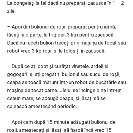
Le congelați la fel dacă nu preparați zacusca în 1 – 2
zile.
– Apoi din bulionul de roșii preparat pentru iarnă,
lăsați la o parte, la frigider, 3 litri pentru zacuscă.
Dacă nu faceți bulion treceți prin mașina de tocat sau
robot vreo 3 kg roșii și le folosiți în zacuscă.
– După ce aţi copt şi curăţat vinetele, ardeii şi
gogoşarii şi aţi pregătiti bulionul sau sucul de roşii,
ceapa se toacă mărunt într-un robot de bucătărie sau
mașina de tocat carne. Uleiul se încinge bine într-un
ceaun mare, se adaugă ceapa, și lăsați să se
calească amestecând periodic.
– Apoi cam după 15 minute adăugați bulionul de
roșii, amestecați și lăsați să fiarbă încă vreo 15