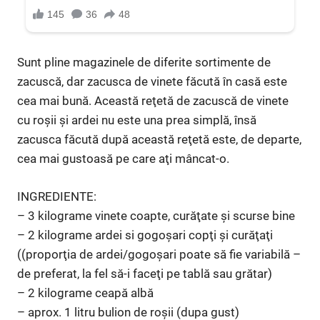
Sunt pline magazinele de diferite sortimente de
zacuscă, dar zacusca de vinete făcută în casă este
cea mai bună. Această reţetă de zacuscă de vinete
cu roșii şi ardei nu este una prea simplă, însă
zacusca făcută după această reţetă este, de departe,
cea mai gustoasă pe care aţi mâncat-o.
INGREDIENTE:
– 3 kilograme vinete coapte, curăţate şi scurse bine
– 2 kilograme ardei si gogoşari copţi şi curăţaţi
((proporţia de ardei/gogoşari poate să fie variabilă –
de preferat, la fel să-i faceţi pe tablă sau grătar)
– 2 kilograme ceapă albă
– aprox. 1 litru bulion de roşii (dupa gust)