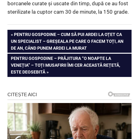
borcanele curate și uscate din timp, după ce au fost
sterilizate la cuptor cam 30 de minute, la 150 grade.
Navigare
PREVIOUS
PENTRU GOSPODINE – CUM SĂ PUI ARDEI LA OȚET CA
POST:
UN SPECIALIST – GREȘEALA PE CARE O FACEM TOȚI, AN
în
DE AN, CÂND PUNEM ARDEI LA MURAT
articole
NEXT
PENTRU GOSPODINE – PRĂJITURA “O NOAPTE LA
POST:
VENEȚIA” – TOȚI MUSAFIRII ÎMI CER ACEASTĂ REȚETĂ,
ESTE DEOSEBITĂ