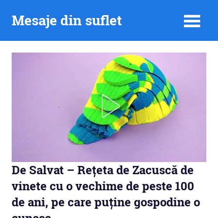
Skip
Mesaje din suflet
to
content
De Salvat – Rețeta de Zacuscă de
vinete cu o vechime de peste 100
de ani, pe care puține gospodine o