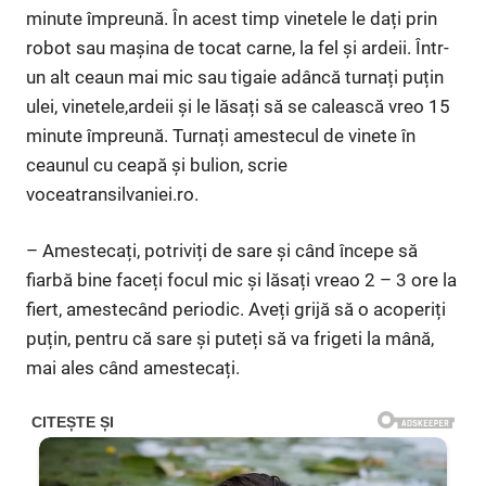
minute împreună. În acest timp vinetele le dați prin
robot sau mașina de tocat carne, la fel și ardeii. Într-
un alt ceaun mai mic sau tigaie adâncă turnați puțin
ulei, vinetele,ardeii și le lăsați să se calească vreo 15
minute împreună. Turnați amestecul de vinete în
ceaunul cu ceapă și bulion, scrie
voceatransilvaniei.ro.
– Amestecați, potriviți de sare și când începe să
fiarbă bine faceți focul mic și lăsați vreao 2 – 3 ore la
fiert, amestecând periodic. Aveți grijă să o acoperiți
puțin, pentru că sare și puteți să va frigeti la mână,
mai ales când amestecați.