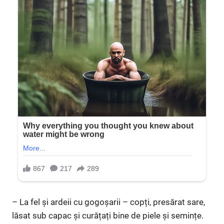
– La fel și ardeii cu gogoșarii – copți, presărat sare,
lăsat sub capac și curățați bine de piele și semințe.