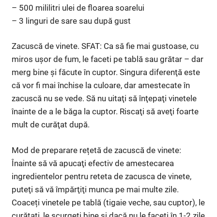
– 500 mililitri ulei de floarea soarelui
– 3 linguri de sare sau după gust
Zacuscă de vinete. SFAT: Ca să fie mai gustoase, cu
miros uşor de fum, le faceti pe tablă sau grătar – dar
merg bine şi făcute în cuptor. Singura diferenţă este
că vor fi mai închise la culoare, dar amestecate în
zacuscă nu se vede. Să nu uitaţi să înţepaţi vinetele
înainte de a le băga la cuptor. Riscaţi să aveţi foarte
mult de curăţat după.
Mod de preparare rețetă de zacuscă de vinete:
Înainte să vă apucaţi efectiv de amestecarea
ingredientelor pentru reteta de zacusca de vinete,
puteţi să vă împărţiţi munca pe mai multe zile.
Coaceți vinetele pe tablă (tigaie veche, sau cuptor), le
curățați, le scurgeti bine și dacă nu le faceți în 1-2 zile