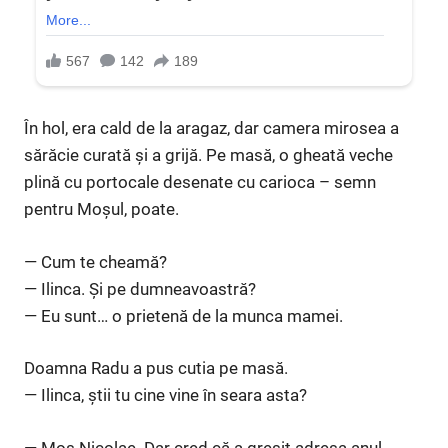
În hol, era cald de la aragaz, dar camera mirosea a
sărăcie curată și a grijă. Pe masă, o gheată veche
plină cu portocale desenate cu carioca – semn
pentru Moșul, poate.
— Cum te cheamă?
— Ilinca. Și pe dumneavoastră?
— Eu sunt… o prietenă de la munca mamei.
Doamna Radu a pus cutia pe masă.
— Ilinca, știi tu cine vine în seara asta?
— Moș Nicolae. Dar cred că a greșit adresa anul