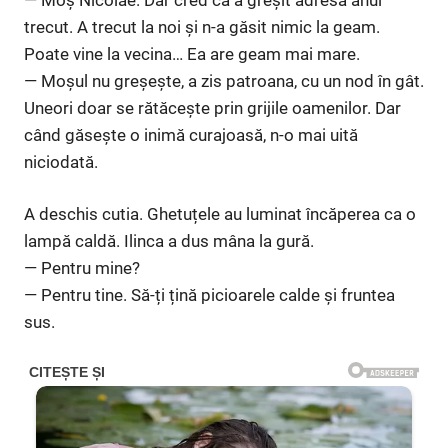
trecut. A trecut la noi și n-a găsit nimic la geam.
Poate vine la vecina… Ea are geam mai mare.
— Moșul nu greșește, a zis patroana, cu un nod în gât.
Uneori doar se rătăcește prin grijile oamenilor. Dar
când găsește o inimă curajoasă, n-o mai uită
niciodată.
A deschis cutia. Ghetuțele au luminat încăperea ca o
lampă caldă. Ilinca a dus mâna la gură.
— Pentru mine?
— Pentru tine. Să-ți țină picioarele calde și fruntea
sus.