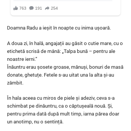
Doamna Radu a ieșit în noapte cu inima ușoară.
A doua zi, în hală, angajații au găsit o cutie mare, cu o
etichetă scrisă de mână: „Talpa bună – pentru ale
noastre ierni.”
Înăuntru erau șosete groase, mănuși, bonuri de masă
donate, ghetuțe. Fetele s-au uitat una la alta și-au
zâmbit.
În hala aceea cu miros de piele și adeziv, ceva s-a
schimbat pe dinăuntru, ca o căptușeală nouă. Și,
pentru prima dată după mult timp, iarna părea doar
un anotimp, nu o sentință.