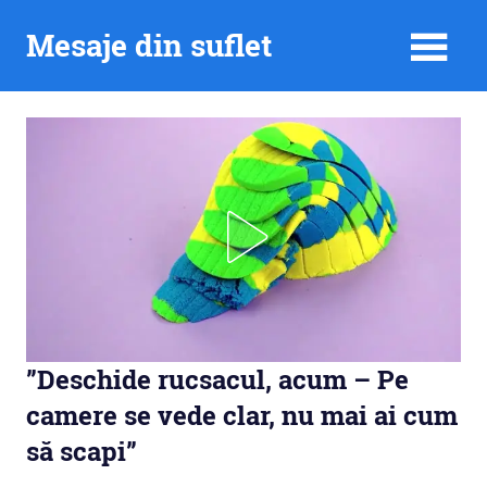
Skip
Mesaje din suflet
to
content
”Deschide rucsacul, acum – Pe
camere se vede clar, nu mai ai cum
să scapi”