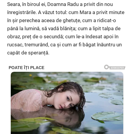
Seara, în biroul ei, Doamna Radu a privit din nou
înregistrările. A văzut totul: cum Mara a privit minute
în șir perechea aceea de ghetuțe, cum a ridicat-o
până la lumină, să vadă blănița; cum a lipit talpa de
obraz, preț de o secundă; cum le-a îndesat apoi în
rucsac, tremurând, ca și cum ar fi băgat înăuntru un
capăt de speranță.