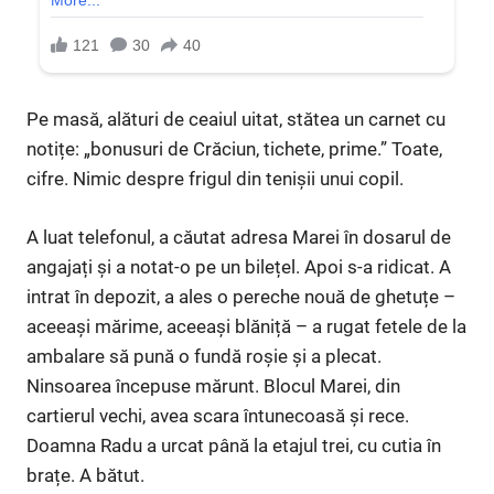
Pe masă, alături de ceaiul uitat, stătea un carnet cu
notițe: „bonusuri de Crăciun, tichete, prime.” Toate,
cifre. Nimic despre frigul din tenișii unui copil.
A luat telefonul, a căutat adresa Marei în dosarul de
angajați și a notat-o pe un bilețel. Apoi s-a ridicat. A
intrat în depozit, a ales o pereche nouă de ghetuțe –
aceeași mărime, aceeași blăniță – a rugat fetele de la
ambalare să pună o fundă roșie și a plecat.
Ninsoarea începuse mărunt. Blocul Marei, din
cartierul vechi, avea scara întunecoasă și rece.
Doamna Radu a urcat până la etajul trei, cu cutia în
brațe. A bătut.