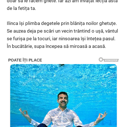
doar să le facem ghete. Iar azi am învățat lecția asta
de la fetița ta.
Ilinca își plimba degetele prin blănița noilor ghetuțe.
Se auzea deja pe scări un vecin trântind o ușă, vântul
se furișa pe la tocuri, iar ninsoarea își întețea pasul.
În bucătărie, supa începea să miroasă a acasă.