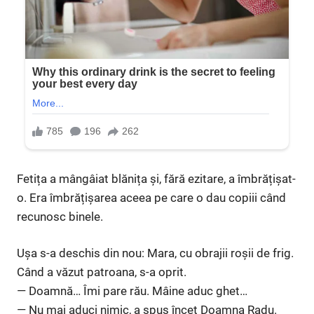
Fetița a mângâiat blănița și, fără ezitare, a îmbrățișat-
o. Era îmbrățișarea aceea pe care o dau copiii când
recunosc binele.
Ușa s-a deschis din nou: Mara, cu obrajii roșii de frig.
Când a văzut patroana, s-a oprit.
— Doamnă… Îmi pare rău. Mâine aduc ghet…
— Nu mai aduci nimic, a spus încet Doamna Radu.