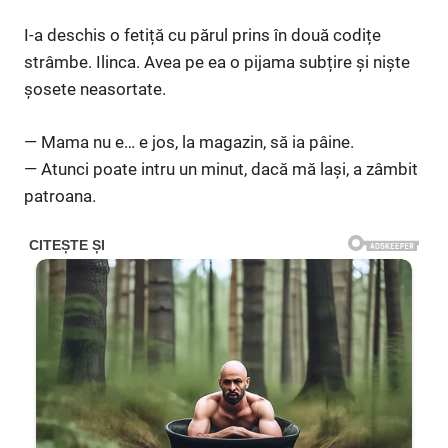
I-a deschis o fetiță cu părul prins în două codițe
strâmbe. Ilinca. Avea pe ea o pijama subțire și niște
șosete neasortate.
— Mama nu e… e jos, la magazin, să ia pâine.
— Atunci poate intru un minut, dacă mă lași, a zâmbit
patroana.