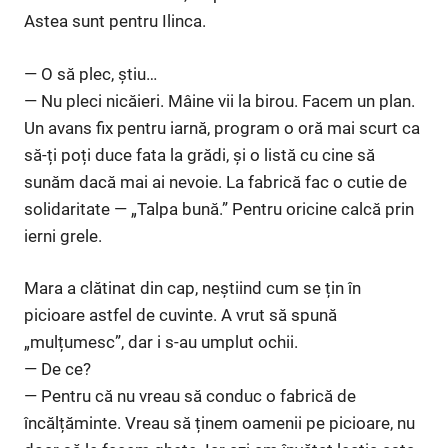
Astea sunt pentru Ilinca.
— O să plec, știu…
— Nu pleci nicăieri. Mâine vii la birou. Facem un plan.
Un avans fix pentru iarnă, program o oră mai scurt ca
să-ți poți duce fata la grădi, și o listă cu cine să
sunăm dacă mai ai nevoie. La fabrică fac o cutie de
solidaritate — „Talpa bună.” Pentru oricine calcă prin
ierni grele.
Mara a clătinat din cap, neștiind cum se țin în
picioare astfel de cuvinte. A vrut să spună
„mulțumesc”, dar i s-au umplut ochii.
— De ce?
— Pentru că nu vreau să conduc o fabrică de
încălțăminte. Vreau să ținem oamenii pe picioare, nu