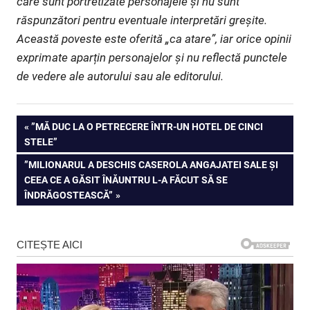
care sunt portretizate personajele și nu sunt
răspunzători pentru eventuale interpretări greșite.
Această poveste este oferită „ca atare”, iar orice opinii
exprimate aparțin personajelor și nu reflectă punctele
de vedere ale autorului sau ale editorului.
Navigare
PREVIOUS
”MĂ DUC LA O PETRECERE ÎNTR-UN HOTEL DE CINCI
POST:
STELE”
în
NEXT
”MILIONARUL A DESCHIS CASEROLA ANGAJATEI SALE ȘI
articole
POST:
CEEA CE A GĂSIT ÎNĂUNTRU L-A FĂCUT SĂ SE
ÎNDRĂGOSTEASCĂ”