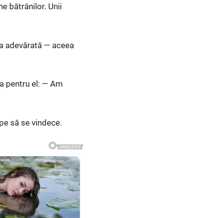
e bătrânilor. Unii
rea adevărată — aceea
ca pentru el: — Am
epe să se vindece.