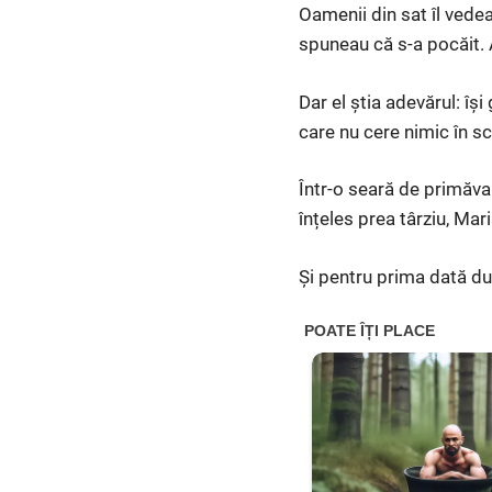
Oamenii din sat îl vedea
spuneau că s-a pocăit. A
Dar el știa adevărul: î
care nu cere nimic în s
Într-o seară de primăvar
înțeles prea târziu, Mar
Și pentru prima dată dup