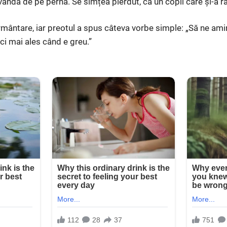
avandă de pe pernă. Se simțea pierdut, ca un copil care și-a 
ormântare, iar preotul a spus câteva vorbe simple: „Să ne ami
ci mai ales când e greu.”