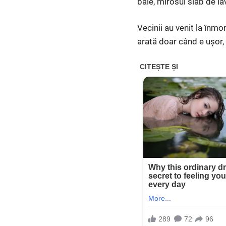
baie, mirosul slab de l
Vecinii au venit la înm
arată doar când e ușor, 