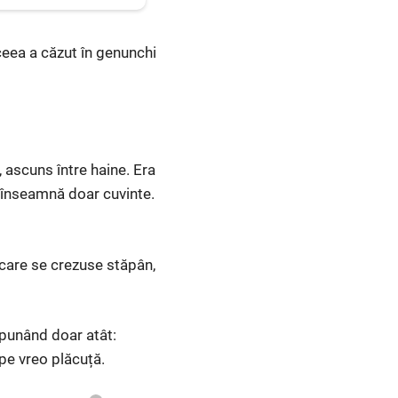
aceea a căzut în genunchi
, ascuns între haine. Era
u înseamnă doar cuvinte.
n care se crezuse stăpân,
spunând doar atât:
 pe vreo plăcuță.