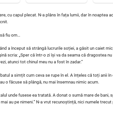
re, cu capul plecat. N-a plâns în fața lumii, dar în noaptea 
cnit.
 să fiu om…
când a început să strângă lucrurile soției, a găsit un caiet mic
gină scria: „Sper că într-o zi își va da seama că dragostea n
rezi, atunci tot chinul meu nu a fost în zadar.”
rbatul a simțit cum ceva se rupe în el. A înțeles că toți anii î
 sau o făcuse să plângă, nu mai însemnau nimic acum.
italul unde fusese ea tratată. A donat o sumă mare de bani, 
 mai au pe nimeni.” N-a vrut recunoștință, nici numele trecut