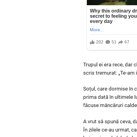
Trupul ei era rece, dar 
scris tremurat: „Te-am i
Soțul, care dormise în c
prima dată în ultimele lu
făcuse mâncăruri calde 
A vrut să spună ceva, dar
În zilele ce-au urmat, ca