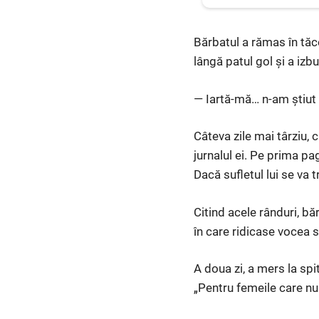
Bărbatul a rămas în tăce
lângă patul gol și a izbu
— Iartă-mă… n-am știut
Câteva zile mai târziu, 
jurnalul ei. Pe prima pa
Dacă sufletul lui se va t
Citind acele rânduri, bă
în care ridicase vocea
A doua zi, a mers la sp
„Pentru femeile care nu