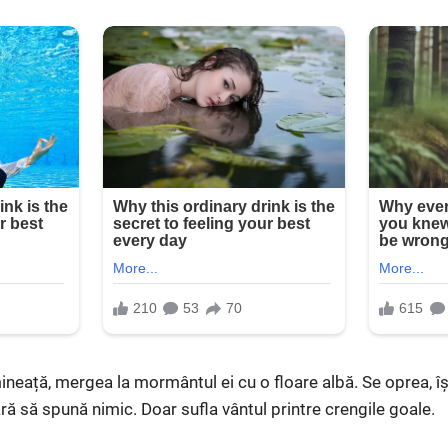
mineață, mergea la mormântul ei cu o floare albă. Se oprea, îș
ră să spună nimic. Doar sufla vântul printre crengile goale.