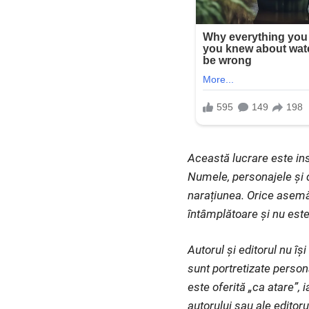
Această lucrare este ins
Numele, personajele și d
narațiunea. Orice asemă
întâmplătoare și nu este
Autorul și editorul nu î
sunt portretizate person
este oferită „ca atare”, 
autorului sau ale editoru