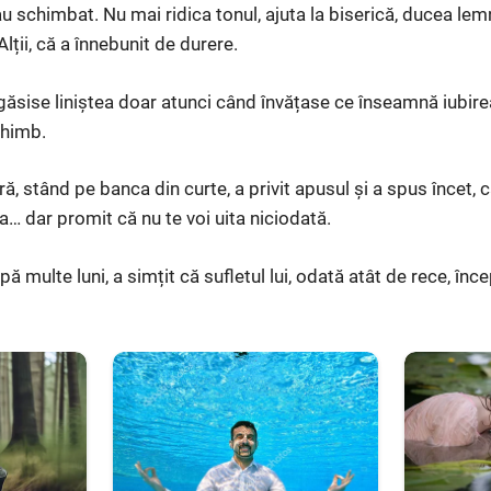
u schimbat. Nu mai ridica tonul, ajuta la biserică, ducea lemn
lții, că a înnebunit de durere.
și găsise liniștea doar atunci când învățase ce înseamnă iubi
chimb.
ă, stând pe banca din curte, a privit apusul și a spus încet, 
ia… dar promit că nu te voi uita niciodată.
ă multe luni, a simțit că sufletul lui, odată atât de rece, înc