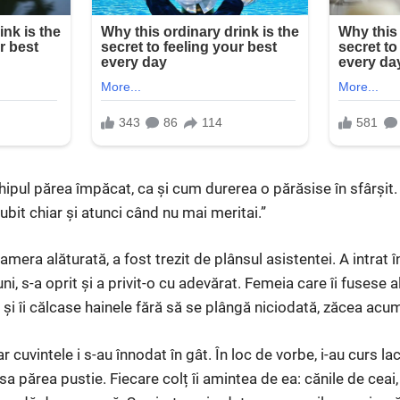
chipul părea împăcat, ca și cum durerea o părăsise în sfârșit. 
ubit chiar și atunci când nu mai meritai.”
amera alăturată, a fost trezit de plânsul asistentei. A intrat 
ni, s-a oprit și a privit-o cu adevărat. Femeia care îi fusese al
și îi călcase hainele fără să se plângă niciodată, zăcea ac
 cuvintele i s-au înnodat în gât. În loc de vorbe, i-au curs lac
sa părea pustie. Fiecare colț îi amintea de ea: cănile de ceai, 