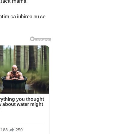
rătăcit mama.
ntim că iubirea nu se