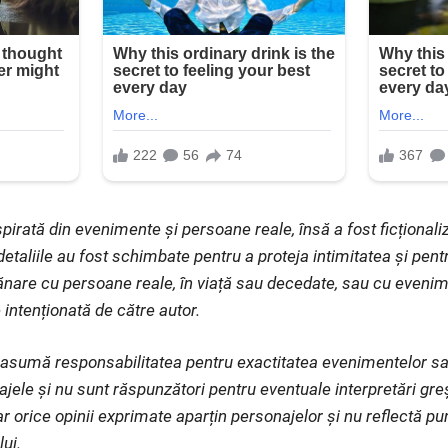
pirată din evenimente și persoane reale, însă a fost ficționaliz
etaliile au fost schimbate pentru a proteja intimitatea și pent
nare cu persoane reale, în viață sau decedate, sau cu evenim
 intenționată de către autor.
și asumă responsabilitatea pentru exactitatea evenimentelor s
ajele și nu sunt răspunzători pentru eventuale interpretări gr
iar orice opinii exprimate aparțin personajelor și nu reflectă p
lui.