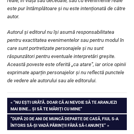
reale, în viață sau decedate, sau cu evenimente reale
este pur întâmplătoare și nu este intenționată de către
autor.
Autorul și editorul nu își asumă responsabilitatea
pentru exactitatea evenimentelor sau pentru modul în
care sunt portretizate personajele și nu sunt
răspunzători pentru eventuale interpretări greșite.
Această poveste este oferită „ca atare”, iar orice opinii
exprimate aparțin personajelor și nu reflectă punctele
de vedere ale autorului sau ale editorului.
Navigare
PREVIOUS
”NU EȘTI URÂTĂ. DOAR CĂ AI NEVOIE SĂ TE ARANJEZI
POST:
MAI BINE… ȘI SĂ TE MĂRIȚI CU MINE”
în
NEXT
”DUPĂ 20 DE ANI DE MUNCĂ DEPARTE DE CASĂ, FIUL S-A
articole
POST:
ÎNTORS SĂ-ȘI VADĂ PĂRINȚII FĂRĂ SĂ-I ANUNȚE”