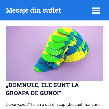
Skip
Mesaje din suflet
to
content
„DOMNULE, ELE SUNT LA
GROAPA DE GUNOI”
„Le-ai văzut?” Iulian a dat din cap. „Eu caut mâncare