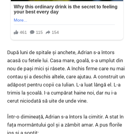
După luni de spitale și anchete, Adrian s-a întors
acasă cu fetele lui. Casa mare, goală, s-a umplut din
nou de pași mici și râsete. A închis firme care nu mai
contau și a deschis altele, care ajutau. A construit un
adăpost pentru copii ca Iulian. L-a luat lângă el. L-a
trimis la școală. I-a cumpărat haine noi, dar nu i-a
cerut niciodată să uite de unde vine.
Într-o dimineață, Adrian s-a întors la cimitir. A stat în
fața mormântului gol și a zâmbit amar. A pus florile
jos și a șoptit: