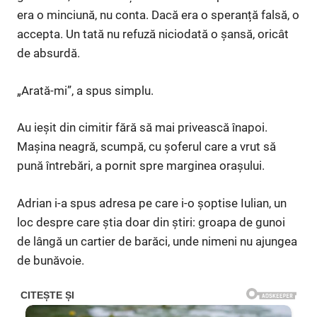
era o minciună, nu conta. Dacă era o speranță falsă, o
accepta. Un tată nu refuză niciodată o șansă, oricât
de absurdă.
„Arată-mi”, a spus simplu.
Au ieșit din cimitir fără să mai privească înapoi.
Mașina neagră, scumpă, cu șoferul care a vrut să
pună întrebări, a pornit spre marginea orașului.
Adrian i-a spus adresa pe care i-o șoptise Iulian, un
loc despre care știa doar din știri: groapa de gunoi
de lângă un cartier de barăci, unde nimeni nu ajungea
de bunăvoie.