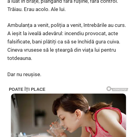
a luat în brațe, plângând fără rușine, fără control.
Trăiau. Erau acolo. Ale lui.
Ambulanța a venit, poliția a venit, întrebările au curs.
A ieșit la iveală adevărul: incendiu provocat, acte
falsificate, bani plătiți ca să se închidă gura cuiva.
Cineva vrusese să le șteargă din viața lui pentru
totdeauna.
Dar nu reușise.