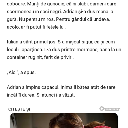
coboare. Munți de gunoaie, câini slabi, oameni care
scormoneau în saci negri. Adrian și-a dus mâna la
gură. Nu pentru miros. Pentru gândul că undeva,
acolo, ar fi putut fi fetele lui.
Iulian a sărit primul jos. S-a mișcat sigur, ca și cum
locul îi aparținea. L-a dus printre mormane, până la un
container ruginit, ferit de priviri.
„Aici”, a spus.
Adrian a împins capacul. Inima îi bătea atât de tare
încât îl durea. Și atunci i-a văzut.