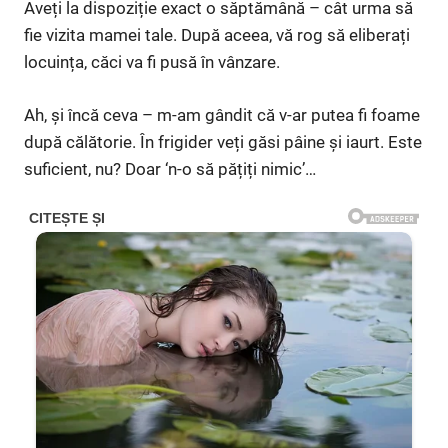
Aveți la dispoziție exact o săptămână – cât urma să
fie vizita mamei tale. După aceea, vă rog să eliberați
locuința, căci va fi pusă în vânzare.
Ah, și încă ceva – m-am gândit că v-ar putea fi foame
după călătorie. În frigider veți găsi pâine și iaurt. Este
suficient, nu? Doar ‘n-o să pățiți nimic’…