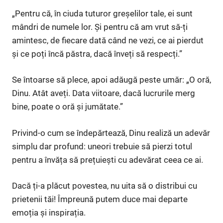
„Pentru că, în ciuda tuturor greșelilor tale, ei sunt
mândri de numele lor. Și pentru că am vrut să-ți
amintesc, de fiecare dată când ne vezi, ce ai pierdut
și ce poți încă păstra, dacă înveți să respecți.”
Se întoarse să plece, apoi adăugă peste umăr: „O oră,
Dinu. Atât aveți. Data viitoare, dacă lucrurile merg
bine, poate o oră și jumătate.”
Privind-o cum se îndepărtează, Dinu realiză un adevăr
simplu dar profund: uneori trebuie să pierzi totul
pentru a învăța să prețuiești cu adevărat ceea ce ai.
Dacă ți-a plăcut povestea, nu uita să o distribui cu
prietenii tăi! Împreună putem duce mai departe
emoția și inspirația.