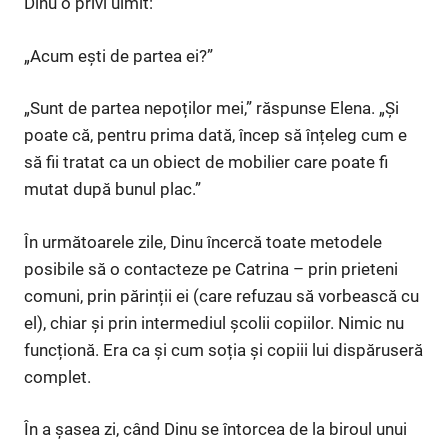
Dinu o privi uimit:
„Acum ești de partea ei?”
„Sunt de partea nepoților mei,” răspunse Elena. „Și
poate că, pentru prima dată, încep să înțeleg cum e
să fii tratat ca un obiect de mobilier care poate fi
mutat după bunul plac.”
În următoarele zile, Dinu încercă toate metodele
posibile să o contacteze pe Catrina – prin prieteni
comuni, prin părinții ei (care refuzau să vorbească cu
el), chiar și prin intermediul școlii copiilor. Nimic nu
funcționă. Era ca și cum soția și copiii lui dispăruseră
complet.
În a șasea zi, când Dinu se întorcea de la biroul unui