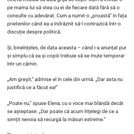
pe mama lui să stea cu ei de fiecare dată fără să o
consulte cu adevărat. Cum a numit-o „proastă” în fața
prietenilor când ea a îndrăznit să-l contrazică într-o
discuție despre politică.
Și, bineînțeles, de data aceasta – când i-a anunțat pur
și simplu că ea și copiii trebuie să se mute temporar
într-un cămin.
„Am greșit,” admise el în cele din urmă. „Dar asta nu
justifică ce a făcut ea!”
„Poate nu,” spuse Elena, cu o voce mai blândă decât
se așteptase. „Dar poate că acum înțelegi de ce a
simțit nevoia să recurgă la măsuri extreme.”