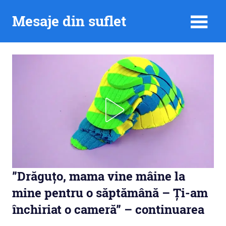
Skip
Mesaje din suflet
to
content
”Drăguțo, mama vine mâine la
mine pentru o săptămână – Ți-am
închiriat o cameră” – continuarea