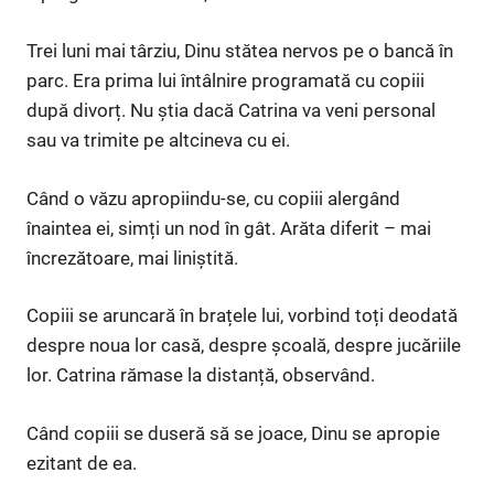
Trei luni mai târziu, Dinu stătea nervos pe o bancă în
parc. Era prima lui întâlnire programată cu copiii
după divorț. Nu știa dacă Catrina va veni personal
sau va trimite pe altcineva cu ei.
Când o văzu apropiindu-se, cu copiii alergând
înaintea ei, simți un nod în gât. Arăta diferit – mai
încrezătoare, mai liniștită.
Copiii se aruncară în brațele lui, vorbind toți deodată
despre noua lor casă, despre școală, despre jucăriile
lor. Catrina rămase la distanță, observând.
Când copiii se duseră să se joace, Dinu se apropie
ezitant de ea.