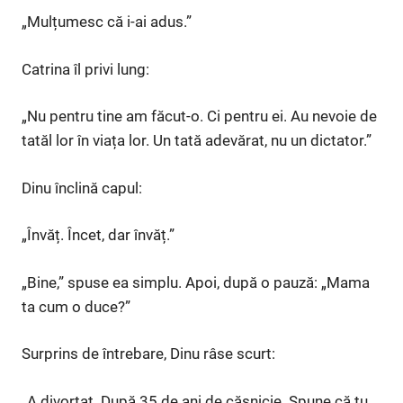
„Mulțumesc că i-ai adus.”
Catrina îl privi lung:
„Nu pentru tine am făcut-o. Ci pentru ei. Au nevoie de
tatăl lor în viața lor. Un tată adevărat, nu un dictator.”
Dinu înclină capul:
„Învăț. Încet, dar învăț.”
„Bine,” spuse ea simplu. Apoi, după o pauză: „Mama
ta cum o duce?”
Surprins de întrebare, Dinu râse scurt:
„A divorțat. După 35 de ani de căsnicie. Spune că tu