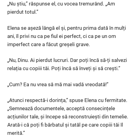
„Nu știu,” răspunse el, cu vocea tremurând. „Am
pierdut totul.”
Elena se așeză lângă el și, pentru prima dată în mulți
ani, îl privi nu ca pe fiul ei perfect, ci ca pe un om
imperfect care a făcut greșeli grave.
„Nu, Dinu. Ai pierdut lucruri. Dar poți încă să-ți salvezi
relația cu copiii tăi. Poți încă să înveți și să crești.”
„Cum? Ea nu vrea să mă mai vadă vreodată!”
„Atunci respectă-i dorința,” spuse Elena cu fermitate.
„Semnează documentele, acceptă consecințele
acțiunilor tale, și începe să reconstruiești din temelie.
Arată-i că poți fi bărbatul și tatăl pe care copiii tăi îl
merită.”