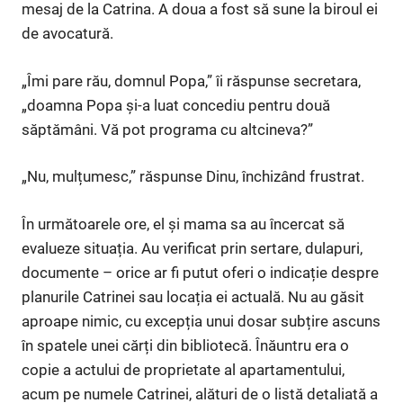
mesaj de la Catrina. A doua a fost să sune la biroul ei
de avocatură.
„Îmi pare rău, domnul Popa,” îi răspunse secretara,
„doamna Popa și-a luat concediu pentru două
săptămâni. Vă pot programa cu altcineva?”
„Nu, mulțumesc,” răspunse Dinu, închizând frustrat.
În următoarele ore, el și mama sa au încercat să
evalueze situația. Au verificat prin sertare, dulapuri,
documente – orice ar fi putut oferi o indicație despre
planurile Catrinei sau locația ei actuală. Nu au găsit
aproape nimic, cu excepția unui dosar subțire ascuns
în spatele unei cărți din bibliotecă. Înăuntru era o
copie a actului de proprietate al apartamentului,
acum pe numele Catrinei, alături de o listă detaliată a