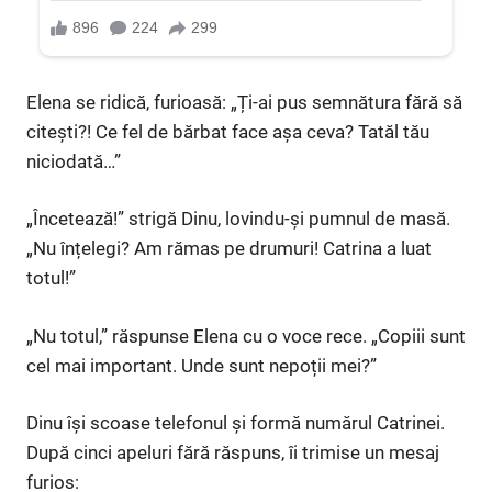
Elena se ridică, furioasă: „Ți-ai pus semnătura fără să
citești?! Ce fel de bărbat face așa ceva? Tatăl tău
niciodată…”
„Încetează!” strigă Dinu, lovindu-și pumnul de masă.
„Nu înțelegi? Am rămas pe drumuri! Catrina a luat
totul!”
„Nu totul,” răspunse Elena cu o voce rece. „Copiii sunt
cel mai important. Unde sunt nepoții mei?”
Dinu își scoase telefonul și formă numărul Catrinei.
După cinci apeluri fără răspuns, îi trimise un mesaj
furios: