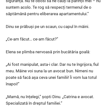
siguranță. Nu te obosi să ne cauți la părinții mei – nu
suntem acolo. Te rog să respecți termenul de o
săptămână pentru eliberarea apartamentului.”
Dinu se prăbuși pe un scaun, cu capul în mâini.
„Ce-am făcut… ce-am făcut?”
Elena se plimba nervoasă prin bucătăria goală:
„Ai fost manipulat, asta-i clar. Dar nu te îngrijora, fiul
meu. Mâine voi suna la un avocat bun. Nimeni nu
poate să facă așa ceva unei familii! Îi vom lua totul
înapoi!”
„Mamă, nu înțelegi,” șopti Dinu. „Catrina e avocat.
Specializată în dreptul familiei.”