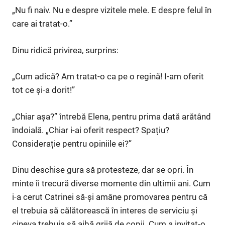
„Nu fi naiv. Nu e despre vizitele mele. E despre felul în
care ai tratat-o.”
Dinu ridică privirea, surprins:
„Cum adică? Am tratat-o ca pe o regină! I-am oferit
tot ce și-a dorit!”
„Chiar așa?” întrebă Elena, pentru prima dată arătând
îndoială. „Chiar i-ai oferit respect? Spațiu?
Considerație pentru opiniile ei?”
Dinu deschise gura să protesteze, dar se opri. În
minte îi trecură diverse momente din ultimii ani. Cum
i-a cerut Catrinei să-și amâne promovarea pentru că
el trebuia să călătorească în interes de serviciu și
cineva trebuia să aibă grijă de copii. Cum a invitat-o