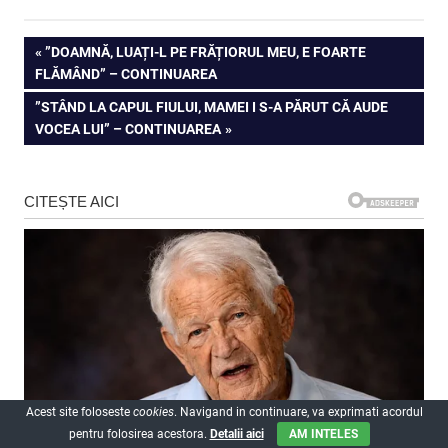
Navigare
PREVIOUS
”DOAMNĂ, LUAȚI-L PE FRĂȚIORUL MEU, E FOARTE
POST:
FLĂMÂND” – CONTINUAREA
în
NEXT
”STÂND LA CAPUL FIULUI, MAMEI I S-A PĂRUT CĂ AUDE
articole
POST:
VOCEA LUI” – CONTINUAREA
Acest site foloseste
cookies
. Navigand in continuare, va exprimati acordul
pentru folosirea acestora.
Detalii aici
AM INTELES