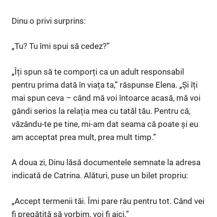
Dinu o privi surprins:
„Tu? Tu îmi spui să cedez?”
„Îți spun să te comporți ca un adult responsabil
pentru prima dată în viața ta,” răspunse Elena. „Și îți
mai spun ceva – când mă voi întoarce acasă, mă voi
gândi serios la relația mea cu tatăl tău. Pentru că,
văzându-te pe tine, mi-am dat seama că poate și eu
am acceptat prea mult, prea mult timp.”
A doua zi, Dinu lăsă documentele semnate la adresa
indicată de Catrina. Alături, puse un bilet propriu:
„Accept termenii tăi. Îmi pare rău pentru tot. Când vei
fi pregătită să vorbim, voi fi aici.”