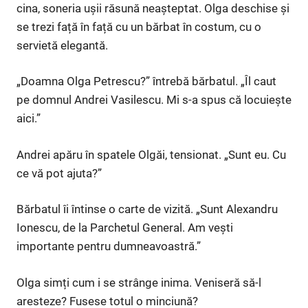
cina, soneria ușii răsună neașteptat. Olga deschise și
se trezi față în față cu un bărbat în costum, cu o
servietă elegantă.
„Doamna Olga Petrescu?” întrebă bărbatul. „Îl caut
pe domnul Andrei Vasilescu. Mi s-a spus că locuiește
aici.”
Andrei apăru în spatele Olgăi, tensionat. „Sunt eu. Cu
ce vă pot ajuta?”
Bărbatul îi întinse o carte de vizită. „Sunt Alexandru
Ionescu, de la Parchetul General. Am veşti
importante pentru dumneavoastră.”
Olga simți cum i se strânge inima. Veniseră să-l
aresteze? Fusese totul o minciună?