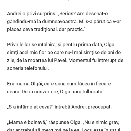
Andrei o privi surprins. „Serios? Am desenat-o
gândindu-mă la dumneavoastră. Mi s-a părut că v-ar
plăcea ceva tradițional, dar practic.”
Privirile lor se întâlniră, și pentru prima dată, Olga
simți acel mic fior pe care nu-l mai simțise de ani de
zile, de la moartea lui Pavel. Momentul fu întrerupt de
soneria telefonului.
Era mama Olgăi, care suna cum făcea în fiecare
seară. După convorbire, Olga păru tulburată.
„S-a întâmplat ceva?” întrebă Andrei, preocupat.
„Mama e bolnavă,” răspunse Olga. „Nu e nimic grav,
dar ar trebui să merg mâine la ea. Locuiește în satul