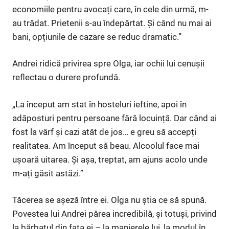
economiile pentru avocați care, în cele din urmă, m-
au trădat. Prietenii s-au îndepărtat. Și când nu mai ai
bani, opțiunile de cazare se reduc dramatic.”
Andrei ridică privirea spre Olga, iar ochii lui cenușii
reflectau o durere profundă.
„La început am stat în hosteluri ieftine, apoi în
adăposturi pentru persoane fără locuință. Dar când ai
fost la vârf și cazi atât de jos… e greu să accepți
realitatea. Am început să beau. Alcoolul face mai
ușoară uitarea. Și așa, treptat, am ajuns acolo unde
m-ați găsit astăzi.”
Tăcerea se așeză între ei. Olga nu știa ce să spună.
Povestea lui Andrei părea incredibilă, și totuși, privind
la bărbatul din fața ei – la manierele lui, la modul în