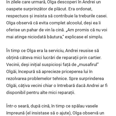
În zilele care urmară, Olga descoperi în Andrei un
oaspete surprinzător de plăcut. Era ordonat,
respectuos și insista să contribuie la treburile casei.
Olga observă că evita complet alcoolul, deși ea îi
oferise un pahar de vin la cină. „Am promis că nu voi
mai atinge niciodată băutura,” explicase el simplu.
În timp ce Olga era la serviciu, Andrei reusise să
obțină câteva mici lucrări de reparații prin cartier.
Vecinii, deși inițial suspicioși față de „musafirul”
Olgăi, începură să aprecieze priceperea lui în
rezolvarea problemelor tehnice. Spre surprinderea
Olgăi, câțiva vecini chiar o întrebară dacă Andrei ar fi
disponibil pentru alte mici reparații.
Într-o seară, după cină, în timp ce spălau vasele
împreună (el insistase să o ajute), Olga observă un