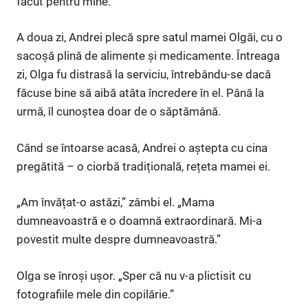
făcut pentru mine.”
A doua zi, Andrei plecă spre satul mamei Olgăi, cu o
sacoșă plină de alimente și medicamente. Întreaga
zi, Olga fu distrasă la serviciu, întrebându-se dacă
făcuse bine să aibă atâta încredere în el. Până la
urmă, îl cunoștea doar de o săptămână.
Când se întoarse acasă, Andrei o aștepta cu cina
pregătită – o ciorbă tradițională, rețeta mamei ei.
„Am învățat-o astăzi,” zâmbi el. „Mama
dumneavoastră e o doamnă extraordinară. Mi-a
povestit multe despre dumneavoastră.”
Olga se înroși ușor. „Sper că nu v-a plictisit cu
fotografiile mele din copilărie.”