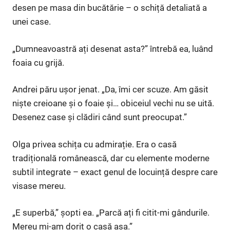
desen pe masa din bucătărie – o schiță detaliată a
unei case.
„Dumneavoastră ați desenat asta?” întrebă ea, luând
foaia cu grijă.
Andrei păru ușor jenat. „Da, îmi cer scuze. Am găsit
niște creioane și o foaie și… obiceiul vechi nu se uită.
Desenez case și clădiri când sunt preocupat.”
Olga privea schița cu admirație. Era o casă
tradițională românească, dar cu elemente moderne
subtil integrate – exact genul de locuință despre care
visase mereu.
„E superbă,” șopti ea. „Parcă ați fi citit-mi gândurile.
Mereu mi-am dorit o casă așa.”