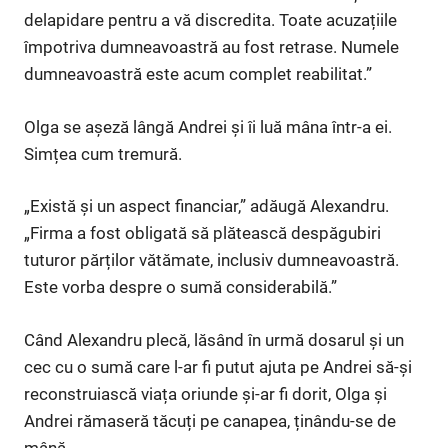
delapidare pentru a vă discredita. Toate acuzațiile
împotriva dumneavoastră au fost retrase. Numele
dumneavoastră este acum complet reabilitat.”
Olga se așeză lângă Andrei și îi luă mâna într-a ei.
Simțea cum tremură.
„Există și un aspect financiar,” adăugă Alexandru.
„Firma a fost obligată să plătească despăgubiri
tuturor părților vătămate, inclusiv dumneavoastră.
Este vorba despre o sumă considerabilă.”
Când Alexandru plecă, lăsând în urmă dosarul și un
cec cu o sumă care l-ar fi putut ajuta pe Andrei să-și
reconstruiască viața oriunde și-ar fi dorit, Olga și
Andrei rămaseră tăcuți pe canapea, ținându-se de
mână.