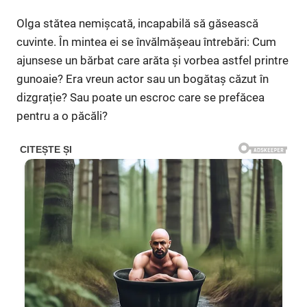
Olga stătea nemișcată, incapabilă să găsească
cuvinte. În mintea ei se învălmășeau întrebări: Cum
ajunsese un bărbat care arăta și vorbea astfel printre
gunoaie? Era vreun actor sau un bogătaș căzut în
dizgrație? Sau poate un escroc care se prefăcea
pentru a o păcăli?