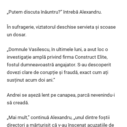
„Putem discuta înăuntru?” întrebă Alexandru.
În sufragerie, viztatorul deschise servieta și scoase
un dosar.
„Domnule Vasilescu, în ultimele luni, a avut loc o
investigație amplă privind firma Construct Elite,
fostul dumneavoastră angajator. S-au descoperit
dovezi clare de corupție și fraudă, exact cum ați
susținut acum doi ani.”
Andrei se așeză lent pe canapea, parcă nevenindu-i
să creadă.
„Mai mult,” continuă Alexandru, „unul dintre foștii
directori a mărturisit că v-au înscenat acuzațiile de