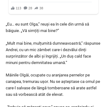
„Eu… eu sunt Olga,” reuși ea în cele din urmă să
bâiguie. „Vă simțiți mai bine?”
„Mult mai bine, mulțumită dumneavoastră,” răspunse
Andrei, cu un mic zâmbet care-i dezvălui dinți
surprinzător de albi și îngrijiți. „Un duș cald face
minuni pentru demnitatea umană.”
Mâinile Olgăi, ocupate cu aranjarea pernelor pe
canapea, tremurau ușor. Nu se așteptase ca omul pe
care-l salvase de lângă tomberoane să arate astfel
sau să vorbească atât de elevat.
„Trebuie să mâncați ceva,” spuse ea, regăsindu-și