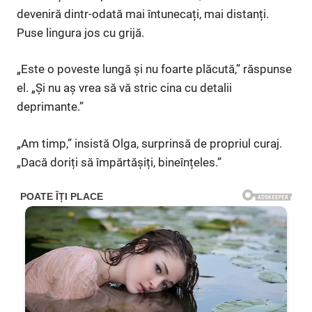
deveniră dintr-odată mai întunecați, mai distanți.
Puse lingura jos cu grijă.
„Este o poveste lungă și nu foarte plăcută,” răspunse
el. „Și nu aș vrea să vă stric cina cu detalii
deprimante.”
„Am timp,” insistă Olga, surprinsă de propriul curaj.
„Dacă doriți să împărtășiți, bineînțeles.”