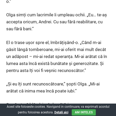
o.”
Olga simți cum lacrimile îi umpleau ochii. „Eu… te-aș
accepta oricum, Andrei. Cu sau fără reabilitare, cu
sau fără bani.”
El o trase ușor spre el, îmbrățișând-o. „Când m-ai
găsit lângă tomberoane, mi-ai oferit mai mult decât
un adăpost – mi-ai redat speranța. Mi-ai arătat că în
lumea asta încă există bunătate și generozitate. Și
pentru asta îți voi fi veșnic recunoscător.”
„Și eu îți sunt recunoscătoare,” șopti Olga. „Mi-ai
arătat că inima mea încă poate iubi.”
Se sărutară blând, iar în bucătărie, supa pe care o
Acest site foloseste
cookies
. Navigand in continuare, va exprimati acordul
preparau începu să dea în foc, umplând apartamentul
pentru folosirea acestora.
Detalii aici
AM INTELES