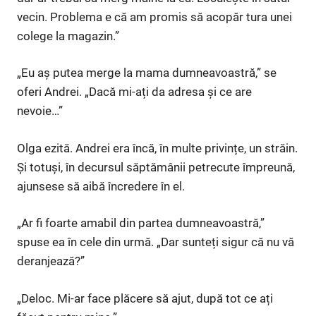
vecin. Problema e că am promis să acopăr tura unei
colege la magazin.”
„Eu aș putea merge la mama dumneavoastră,” se
oferi Andrei. „Dacă mi-ați da adresa și ce are
nevoie…”
Olga ezită. Andrei era încă, în multe privințe, un străin.
Și totuși, în decursul săptămânii petrecute împreună,
ajunsese să aibă încredere în el.
„Ar fi foarte amabil din partea dumneavoastră,”
spuse ea în cele din urmă. „Dar sunteți sigur că nu vă
deranjează?”
„Deloc. Mi-ar face plăcere să ajut, după tot ce ați