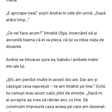
„E aproape ireal,” șopti Andrei în cele din urmă. „După
atâta timp…”
„Ce vei face acum?” întrebă Olga, încercând să-și
ascundă teama că el va pleca, că își va relua viața de
dinainte.
Andrei se întoarse spre ea, luându-i ambele mâini
într-ale lui.
„Știi, am pierdut multe în acești doi ani. Dar am și
câștigat ceva neprețuit – te-am întâlnit pe tine.” Ochii
lui cenușii erau acum calzi, plini de emoție. „Dacă m-
ai accepta, aș vrea să rămân aici, cu tine. Să
construim împreună casa aceea pe care am desenat-