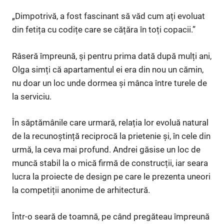
„Dimpotrivă, a fost fascinant să văd cum ați evoluat
din fetița cu codițe care se cățăra în toți copacii.”
Râseră împreună, și pentru prima dată după mulți ani,
Olga simți că apartamentul ei era din nou un cămin,
nu doar un loc unde dormea și mânca între turele de
la serviciu.
În săptămânile care urmară, relația lor evoluă natural
de la recunoștință reciprocă la prietenie și, în cele din
urmă, la ceva mai profund. Andrei găsise un loc de
muncă stabil la o mică firmă de construcții, iar seara
lucra la proiecte de design pe care le prezenta uneori
la competiții anonime de arhitectură.
Într-o seară de toamnă, pe când pregăteau împreună