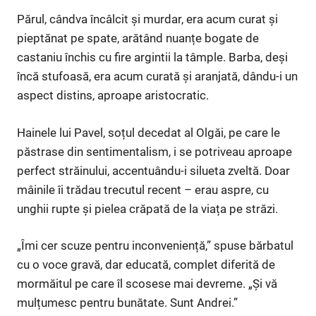
Părul, cândva încâlcit și murdar, era acum curat și
pieptănat pe spate, arătând nuanțe bogate de
castaniu închis cu fire argintii la tâmple. Barba, deși
încă stufoasă, era acum curată și aranjată, dându-i un
aspect distins, aproape aristocratic.
Hainele lui Pavel, soțul decedat al Olgăi, pe care le
păstrase din sentimentalism, i se potriveau aproape
perfect străinului, accentuându-i silueta zveltă. Doar
mâinile îi trădau trecutul recent – erau aspre, cu
unghii rupte și pielea crăpată de la viața pe străzi.
„Îmi cer scuze pentru inconveniență,” spuse bărbatul
cu o voce gravă, dar educată, complet diferită de
mormăitul pe care îl scosese mai devreme. „Și vă
mulțumesc pentru bunătate. Sunt Andrei.”