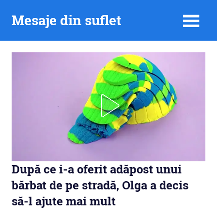
Skip
Mesaje din suflet
to
content
După ce i-a oferit adăpost unui
bărbat de pe stradă, Olga a decis
să-l ajute mai mult