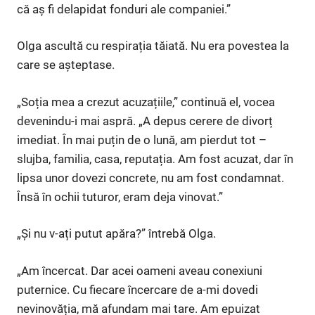
că aș fi delapidat fonduri ale companiei.”
Olga ascultă cu respirația tăiată. Nu era povestea la
care se așteptase.
„Soția mea a crezut acuzațiile,” continuă el, vocea
devenindu-i mai aspră. „A depus cerere de divorț
imediat. În mai puțin de o lună, am pierdut tot –
slujba, familia, casa, reputația. Am fost acuzat, dar în
lipsa unor dovezi concrete, nu am fost condamnat.
Însă în ochii tuturor, eram deja vinovat.”
„Și nu v-ați putut apăra?” întrebă Olga.
„Am încercat. Dar acei oameni aveau conexiuni
puternice. Cu fiecare încercare de a-mi dovedi
nevinovăția, mă afundam mai tare. Am epuizat