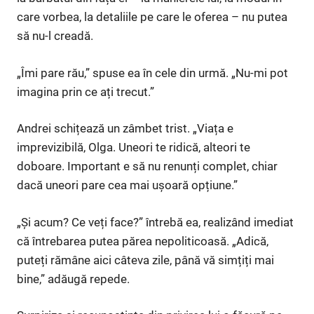
care vorbea, la detaliile pe care le oferea – nu putea
să nu-l creadă.
„Îmi pare rău,” spuse ea în cele din urmă. „Nu-mi pot
imagina prin ce ați trecut.”
Andrei schițează un zâmbet trist. „Viața e
imprevizibilă, Olga. Uneori te ridică, alteori te
doboare. Important e să nu renunți complet, chiar
dacă uneori pare cea mai ușoară opțiune.”
„Și acum? Ce veți face?” întrebă ea, realizând imediat
că întrebarea putea părea nepoliticoasă. „Adică,
puteți rămâne aici câteva zile, până vă simțiți mai
bine,” adăugă repede.