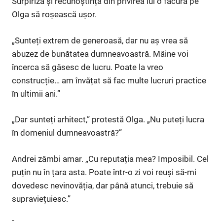
Surpiriza și recunoștința din privirea lui o făcură pe
Olga să roșească ușor.
„Sunteți extrem de generoasă, dar nu aș vrea să
abuzez de bunătatea dumneavoastră. Mâine voi
încerca să găsesc de lucru. Poate la vreo
construcție… am învățat să fac multe lucruri practice
în ultimii ani.”
„Dar sunteți arhitect,” protestă Olga. „Nu puteți lucra
în domeniul dumneavoastră?”
Andrei zâmbi amar. „Cu reputația mea? Imposibil. Cel
puțin nu în țara asta. Poate într-o zi voi reuși să-mi
dovedesc nevinovăția, dar până atunci, trebuie să
supraviețuiesc.”