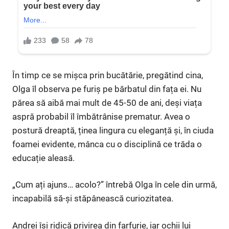
În timp ce se mișca prin bucătărie, pregătind cina,
Olga îl observa pe furiș pe bărbatul din fața ei. Nu
părea să aibă mai mult de 45-50 de ani, deși viața
aspră probabil îl îmbătrânise prematur. Avea o
postură dreaptă, ținea lingura cu eleganță și, în ciuda
foamei evidente, mânca cu o disciplină ce trăda o
educație aleasă.
„Cum ați ajuns… acolo?” întrebă Olga în cele din urmă,
incapabilă să-și stăpânească curiozitatea.
Andrei își ridică privirea din farfurie, iar ochii lui