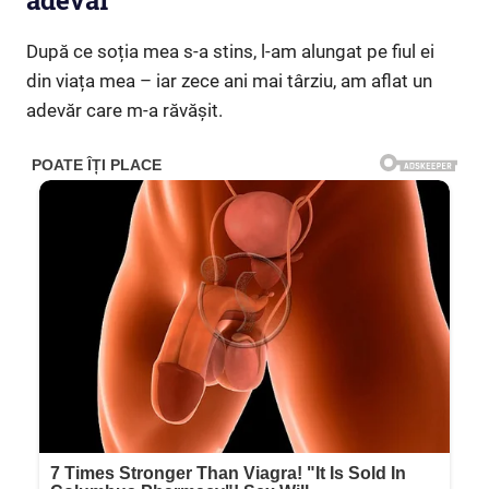
adevăr”
După ce soția mea s-a stins, l-am alungat pe fiul ei
din viața mea – iar zece ani mai târziu, am aflat un
adevăr care m-a răvășit.