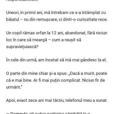
Uneori, în primii ani, mă întrebam ce s-a întâmplat cu
băiatul – nu din remușcare, ci dintr-o curiozitate rece.
Un copil rămas orfan la 12 ani, abandonat, fără niciun
loc în care să meargă – cum a reușit să
supraviețuiască?
În cele din urmă, am încetat să mă mai gândesc la el.
O parte din mine chiar și-a spus: „Dacă a murit, poate
că e mai bine. Ar fi mai puțin complicat. Niciun fir de
urmărit.”
Apoi, exact zece ani mai târziu, telefonul meu a sunat.
— Domnule, ați putea participa sâmbătă la o