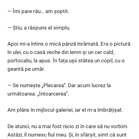
— Îmi pare rău… am șoptit.
— Știu, a răspuns el simplu.
Apoi mi-a întins o mică pânză înrămată. Era o pictură
în ulei, cu o casă veche din lemn și un cer cald,
portocaliu, la apus. În fața ușii stătea un copil, cu o
geantă pe umăr.
— Se numește „Plecarea”. Dar acum lucrez la
următoarea: „Întoarcerea”.
Am plâns în mijlocul galeriei, iar el m-a îmbrățișat.
De atunci, nu a mai fost nicio zi în care să nu vorbim.
Astăzi, îl numesc fiul meu. Și, în sfârșit, simt că sunt