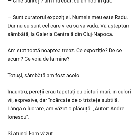
— Cine sunteți? am întrebat, cu un nod în gât.
— Sunt curatorul expoziției. Numele meu este Radu.
Dar nu eu sunt cel care vrea să vă vadă. Vă așteptăm
sâmbătă, la Galeria Centrală din Cluj-Napoca.
Am stat toată noaptea treaz. Ce expoziție? De ce
acum? Ce voia de la mine?
Totuși, sâmbătă am fost acolo.
Înăuntru, pereții erau tapetați cu picturi mari, în culori
vii, expresive, dar încărcate de o tristețe subtilă.
Lângă o lucrare, am văzut o plăcuță: „Autor: Andrei
Ionescu”.
Și atunci l-am văzut.