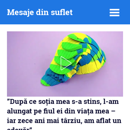
Skip
Mesaje din suflet
to
content
”După ce soția mea s-a stins, l-am
alungat pe fiul ei din viața mea –
iar zece ani mai târziu, am aflat un