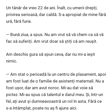
Un tânăr de vreo 22 de ani. Înalt, cu umerii drepți,
privirea serioasă, dar caldă. S-a apropiat de mine fără
ură, fără furie.
— Bună ziua, a spus. Nu am vrut să vă chem ca să vă
fac să suferiți. Am vrut doar să știți că am reușit.
Am deschis gura să spun ceva, dar nu mi-a ieșit
nimic.
— Am stat o perioadă la un centru de plasament, apoi
am fost luat de o familie de asistenți maternali. Nu a
fost ușor, dar am avut noroc. Mi-au dat voie să
pictez. Mi-au spus că talentul e darul meu. Și, într-un
fel, ați avut și dumneavoastră un rol în asta. Fără ce
s-a întâmplat, poate nu aș fi ajuns aici.