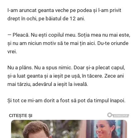
I-am aruncat geanta veche pe podea și l-am privit
drept în ochi, pe băiatul de 12 ani.
— Pleacă. Nu ești copilul meu. Soția mea nu mai este,
și nu am niciun motiv să te mai țin aici. Du-te oriunde
vrei.
Nu a plâns. Nu a spus nimic. Doar și-a plecat capul,
și-a luat geanta și a ieșit pe ușă, în tăcere. Zece ani
mai târziu, adevărul a ieșit la iveală.
Și tot ce mi-am dorit a fost să pot da timpul înapoi.