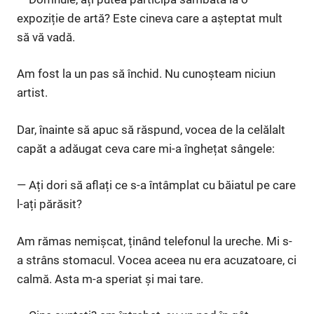
expoziție de artă? Este cineva care a așteptat mult
să vă vadă.
Am fost la un pas să închid. Nu cunoșteam niciun
artist.
Dar, înainte să apuc să răspund, vocea de la celălalt
capăt a adăugat ceva care mi-a înghețat sângele:
— Ați dori să aflați ce s-a întâmplat cu băiatul pe care
l-ați părăsit?
Am rămas nemișcat, ținând telefonul la ureche. Mi s-
a strâns stomacul. Vocea aceea nu era acuzatoare, ci
calmă. Asta m-a speriat și mai tare.