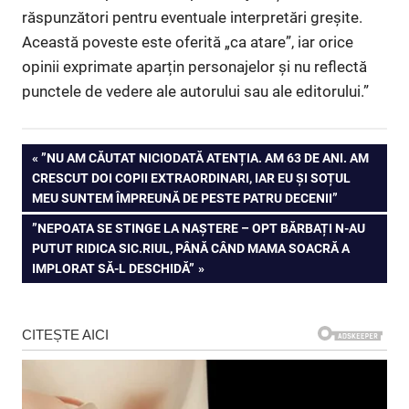
răspunzători pentru eventuale interpretări greșite.
Această poveste este oferită „ca atare”, iar orice
opinii exprimate aparțin personajelor și nu reflectă
punctele de vedere ale autorului sau ale editorului.”
Navigare
PREVIOUS
”NU AM CĂUTAT NICIODATĂ ATENȚIA. AM 63 DE ANI. AM
POST:
CRESCUT DOI COPII EXTRAORDINARI, IAR EU ȘI SOȚUL
în
MEU SUNTEM ÎMPREUNĂ DE PESTE PATRU DECENII”
articole
NEXT
”NEPOATA SE STINGE LA NAȘTERE – OPT BĂRBAȚI N-AU
POST:
PUTUT RIDICA SIC.RIUL, PÂNĂ CÂND MAMA SOACRĂ A
IMPLORAT SĂ-L DESCHIDĂ”