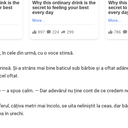
, în cele din urmă, cu o voce stinsă.
rinsă. Și-a strâns mai bine baticul sub bărbie și a oftat adân
cel oftat.
 — a spus calm. — Dar adevărul nu ține cont de ce credem no
erul, câțiva metri mai încolo, se uita neliniștit la ceas, dar 
ea în urechi.