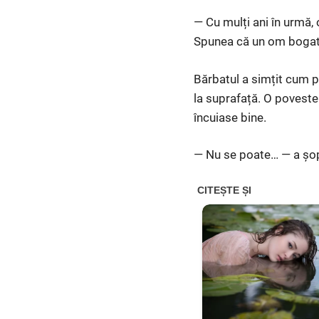
— Cu mulți ani în urmă, o
Spunea că un om bogat i
Bărbatul a simțit cum p
la suprafață. O poveste 
încuiase bine.
— Nu se poate… — a șopt