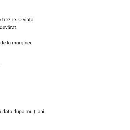
 trezire. O viață
adevărat.
t de la marginea
.
a dată după mulți ani.