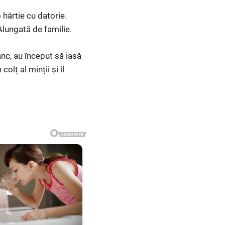
o hârtie cu datorie.
Alungată de familie.
nc, au început să iasă
olț al minții și îl