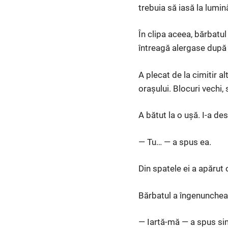
trebuia să iasă la lumin
În clipa aceea, bărbatul
întreagă alergase după 
A plecat de la cimitir 
orașului. Blocuri vechi,
A bătut la o ușă. I-a de
— Tu… — a spus ea.
Din spatele ei a apărut o
Bărbatul a îngenuncheat
— Iartă-mă — a spus si