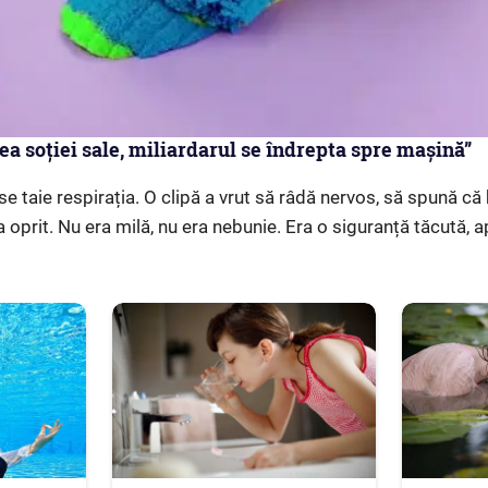
 soției sale, miliardarul se îndrepta spre mașină”
se taie respirația. O clipă a vrut să râdă nervos, să spună că
l-a oprit. Nu era milă, nu era nebunie. Era o siguranță tăcută, 