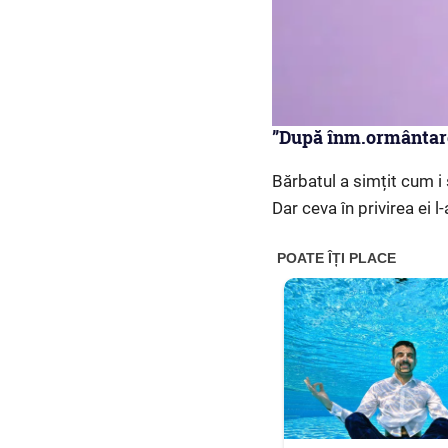
”După înm.ormântarea
Bărbatul a simțit cum i 
Dar ceva în privirea ei 