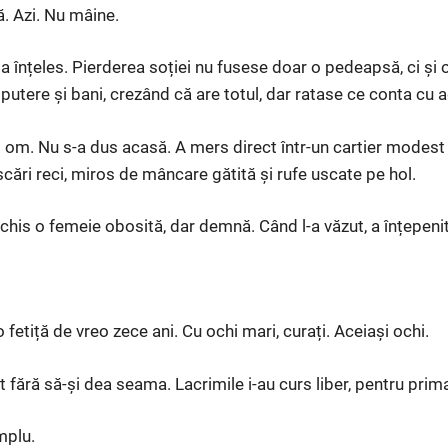
ă. Azi. Nu mâine.
 a înțeles. Pierderea soției nu fusese doar o pedeapsă, ci și o
putere și bani, crezând că are totul, dar ratase ce conta cu 
alt om. Nu s-a dus acasă. A mers direct într-un cartier modes
 scări reci, miros de mâncare gătită și rufe uscate pe hol.
schis o femeie obosită, dar demnă. Când l-a văzut, a înțepenit
 fetiță de vreo zece ani. Cu ochi mari, curați. Aceiași ochi.
 fără să-și dea seama. Lacrimile i-au curs liber, pentru prim
mplu.