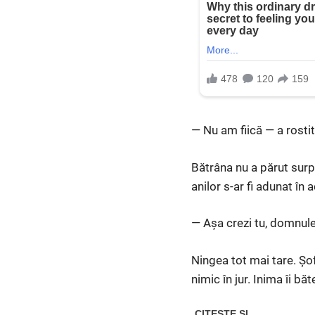
— Nu am fiică — a rostit
Bătrâna nu a părut surp
anilor s-ar fi adunat în a
— Așa crezi tu, domnule
Ningea tot mai tare. Șof
nimic în jur. Inima îi băt