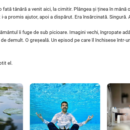
 fată tânără a venit aici, la cimitir. Plângea și ținea în mână 
-a promis ajutor, apoi a dispărut. Era însărcinată. Singură. 
ământul îi fuge de sub picioare. Imagini vechi, îngropate adâ
de demult. O greșeală. Un episod pe care îl închisese într-un c
it el.