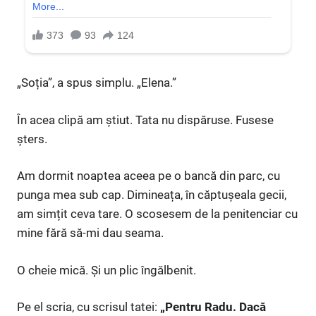
„Soția”, a spus simplu. „Elena.”
În acea clipă am știut. Tata nu dispăruse. Fusese
șters.
Am dormit noaptea aceea pe o bancă din parc, cu
punga mea sub cap. Dimineața, în căptușeala gecii,
am simțit ceva tare. O scosesem de la penitenciar cu
mine fără să-mi dau seama.
O cheie mică. Și un plic îngălbenit.
Pe el scria, cu scrisul tatei:
„Pentru Radu. Dacă