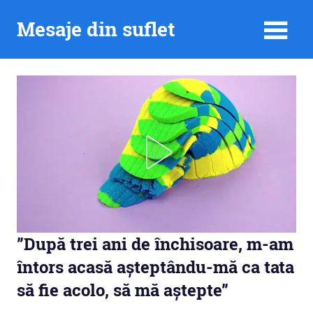
Skip
Mesaje din suflet
to
content
”După trei ani de închisoare, m-am
întors acasă așteptându-mă ca tata
să fie acolo, să mă aștepte”