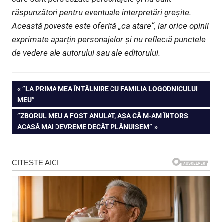
răspunzători pentru eventuale interpretări greșite.
Această poveste este oferită „ca atare”, iar orice opinii
exprimate aparțin personajelor și nu reflectă punctele
de vedere ale autorului sau ale editorului.
Navigare
PREVIOUS
”LA PRIMA MEA ÎNTÂLNIRE CU FAMILIA LOGODNICULUI
POST:
MEU”
în
NEXT
”ZBORUL MEU A FOST ANULAT, AȘA CĂ M-AM ÎNTORS
articole
POST:
ACASĂ MAI DEVREME DECÂT PLĂNUISEM”