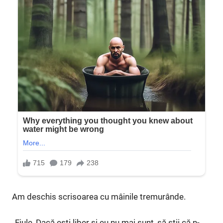
Am deschis scrisoarea cu mâinile tremurânde.
„Fiule, Dacă ești liber și eu nu mai sunt, să știi că n-