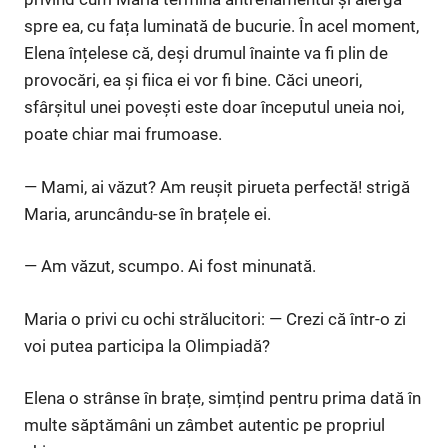
spre ea, cu fața luminată de bucurie. În acel moment,
Elena înțelese că, deși drumul înainte va fi plin de
provocări, ea și fiica ei vor fi bine. Căci uneori,
sfârșitul unei povești este doar începutul uneia noi,
poate chiar mai frumoase.
— Mami, ai văzut? Am reușit pirueta perfectă! strigă
Maria, aruncându-se în brațele ei.
— Am văzut, scumpo. Ai fost minunată.
Maria o privi cu ochi strălucitori: — Crezi că într-o zi
voi putea participa la Olimpiadă?
Elena o strânse în brațe, simțind pentru prima dată în
multe săptămâni un zâmbet autentic pe propriul