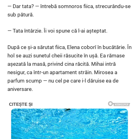
— Dar tata? — întrebă somnoros fiica, strecurându-se
sub pătură.
— Tata întârzie. Îi voi spune că l-ai așteptat.
După ce și-a sărutat fiica, Elena coborî în bucătărie. În
hol se auzi sunetul cheii răsucite în ușă. Ea rămase
așezată la masă, privind cina răcită. Mihai intră
nesigur, ca într-un apartament străin. Mirosea a
parfum scump — nu cel pe care i-l dăruise ea de
aniversare.