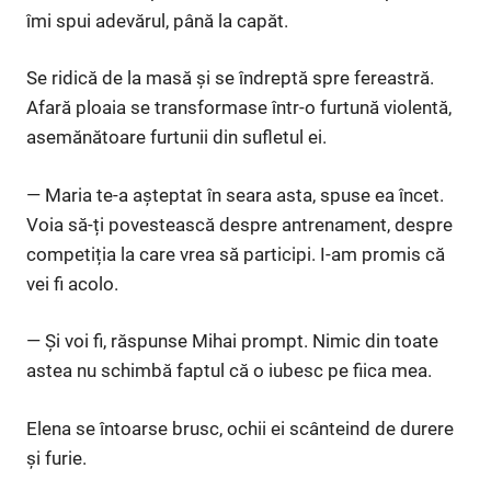
îmi spui adevărul, până la capăt.
Se ridică de la masă și se îndreptă spre fereastră.
Afară ploaia se transformase într-o furtună violentă,
asemănătoare furtunii din sufletul ei.
— Maria te-a așteptat în seara asta, spuse ea încet.
Voia să-ți povestească despre antrenament, despre
competiția la care vrea să participi. I-am promis că
vei fi acolo.
— Și voi fi, răspunse Mihai prompt. Nimic din toate
astea nu schimbă faptul că o iubesc pe fiica mea.
Elena se întoarse brusc, ochii ei scânteind de durere
și furie.