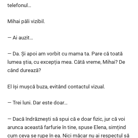
telefonul…
Mihai păli vizibil.
— Ai auzit…
— Da. Și apoi am vorbit cu mama ta. Pare că toată
lumea știa, cu excepția mea. Câtă vreme, Mihai? De
când durează?
El își mușcă buza, evitând contactul vizual.
— Trei luni. Dar este doar…
— Dacă îndrăznești să spui că e doar fizic, jur că voi
arunca această farfurie în tine, spuse Elena, simțind
cum ceva se rupe în ea. Nici măcar nu ai respectul să