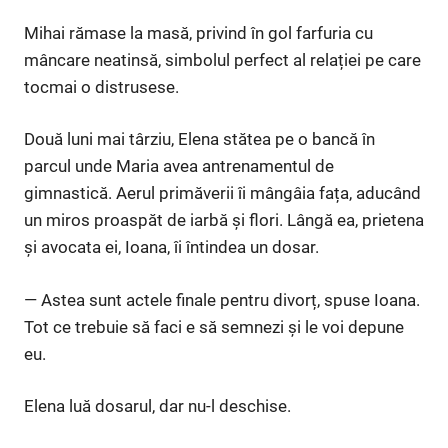
Mihai rămase la masă, privind în gol farfuria cu
mâncare neatinsă, simbolul perfect al relației pe care
tocmai o distrusese.
Două luni mai târziu, Elena stătea pe o bancă în
parcul unde Maria avea antrenamentul de
gimnastică. Aerul primăverii îi mângâia fața, aducând
un miros proaspăt de iarbă și flori. Lângă ea, prietena
și avocata ei, Ioana, îi întindea un dosar.
— Astea sunt actele finale pentru divorț, spuse Ioana.
Tot ce trebuie să faci e să semnezi și le voi depune
eu.
Elena luă dosarul, dar nu-l deschise.