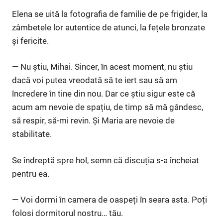
Elena se uită la fotografia de familie de pe frigider, la
zâmbetele lor autentice de atunci, la fețele bronzate
și fericite.
— Nu știu, Mihai. Sincer, în acest moment, nu știu
dacă voi putea vreodată să te iert sau să am
încredere în tine din nou. Dar ce știu sigur este că
acum am nevoie de spațiu, de timp să mă gândesc,
să respir, să-mi revin. Și Maria are nevoie de
stabilitate.
Se îndreptă spre hol, semn că discuția s-a încheiat
pentru ea.
— Voi dormi în camera de oaspeți în seara asta. Poți
folosi dormitorul nostru… tău.