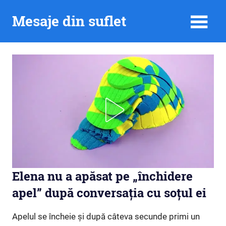
Skip
Mesaje din suflet
to
content
Elena nu a apăsat pe „închidere
apel” după conversația cu soțul ei
Apelul se încheie și după câteva secunde primi un