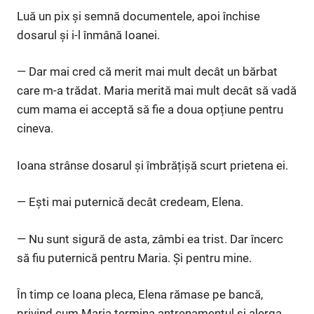
Luă un pix și semnă documentele, apoi închise
dosarul și i-l înmână Ioanei.
— Dar mai cred că merit mai mult decât un bărbat
care m-a trădat. Maria merită mai mult decât să vadă
cum mama ei acceptă să fie a doua opțiune pentru
cineva.
Ioana strânse dosarul și îmbrățișă scurt prietena ei.
— Ești mai puternică decât credeam, Elena.
— Nu sunt sigură de asta, zâmbi ea trist. Dar încerc
să fiu puternică pentru Maria. Și pentru mine.
În timp ce Ioana pleca, Elena rămase pe bancă,
privind cum Maria termina antrenamentul și alerga