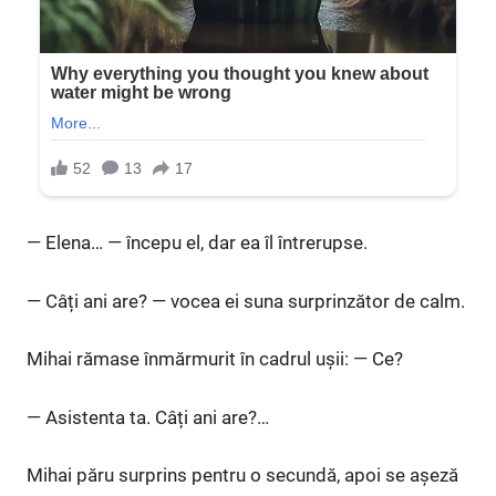
— Elena… — începu el, dar ea îl întrerupse.
— Câți ani are? — vocea ei suna surprinzător de calm.
Mihai rămase înmărmurit în cadrul ușii: — Ce?
— Asistenta ta. Câți ani are?…
Mihai păru surprins pentru o secundă, apoi se așeză