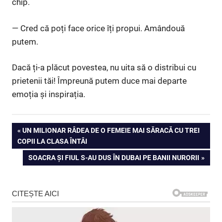
chip.
— Cred că poți face orice îți propui. Amândouă
putem.
Dacă ți-a plăcut povestea, nu uita să o distribui cu
prietenii tăi! Împreună putem duce mai departe
emoția și inspirația.
Navigare
PREVIOUS
UN MILIONAR RÂDEA DE O FEMEIE MAI SĂRACĂ CU TREI
POST:
COPII LA CLASA ÎNTÂI
în
NEXT
SOACRA ȘI FIUL S-AU DUS ÎN DUBAI PE BANII NURORII
articole
POST: