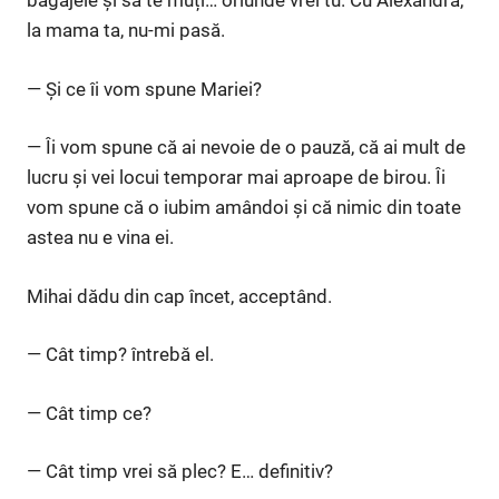
bagajele și să te muți… oriunde vrei tu. Cu Alexandra,
la mama ta, nu-mi pasă.
— Și ce îi vom spune Mariei?
— Îi vom spune că ai nevoie de o pauză, că ai mult de
lucru și vei locui temporar mai aproape de birou. Îi
vom spune că o iubim amândoi și că nimic din toate
astea nu e vina ei.
Mihai dădu din cap încet, acceptând.
— Cât timp? întrebă el.
— Cât timp ce?
— Cât timp vrei să plec? E… definitiv?