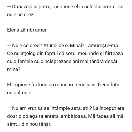
— Douăzeci și patru, răspunse el în cele din urmă. Dar
nu e ce crezi…
Elena zâmbi amar.
— Nu e ce cred? Atunci ce e, Mihai? Lămurește-mă.
Ce nu înțeleg din faptul că soțul meu râde și flirtează
cu o femeie cu cincisprezece ani mai tânără decât
mine?
El împinse farfuria cu mâncare rece și își frecă fața
cu palmele.
— Nu am vrut să se întâmple asta, știi? La început era
doar o colegă talentată, ambițioasă. Mă făcea să mă
simt… din nou tânăr.