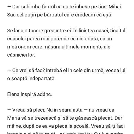
— Dar schimbă faptul că eu te iubesc pe tine, Mihai.
Sau cel puțin pe bărbatul care credeam că ești.
Se lăsă o tăcere grea între ei. În liniștea casei, ticăitul
ceasului părea mai puternic ca niciodată, ca un
metronom care măsura ultimele momente ale
căsniciei lor.
— Ce vrei să fac? întrebă el în cele din urmă, vocea lui
o șoaptă îndepărtată.
Elena inspiră adânc.
— Vreau să pleci. Nu în seara asta — nu vreau ca
Maria să se trezească și să te găsească plecat. Dar
mâine, după ce ea va pleca la școală. Vreau să-ți faci