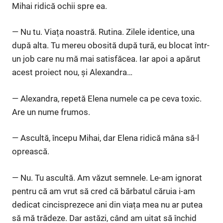
Mihai ridică ochii spre ea.
— Nu tu. Viața noastră. Rutina. Zilele identice, una
după alta. Tu mereu obosită după tură, eu blocat într-
un job care nu mă mai satisfăcea. Iar apoi a apărut
acest proiect nou, și Alexandra…
— Alexandra, repetă Elena numele ca pe ceva toxic.
Are un nume frumos.
— Ascultă, începu Mihai, dar Elena ridică mâna să-l
oprească.
— Nu. Tu ascultă. Am văzut semnele. Le-am ignorat
pentru că am vrut să cred că bărbatul căruia i-am
dedicat cincisprezece ani din viața mea nu ar putea
să mă trădeze. Dar astăzi, când am uitat să închid