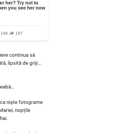
eiere continua să
ă, lipsită de griji…
treabă…
r ca niște fotograme
Mariei, nopțile
hai.