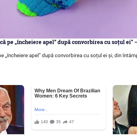
că pe „încheiere apel” după convorbirea cu soțul ei” 
e „încheiere apel” după convorbirea cu soțul ei și, din întâm