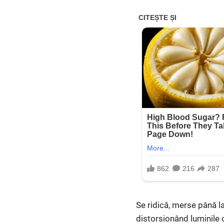
Se ridică, merse până l
distorsionând luminile 