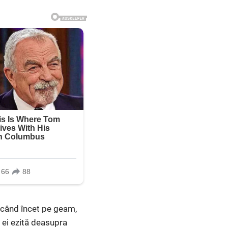
necând încet pe geam,
 ei ezită deasupra