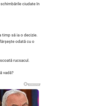
e schimbările ciudate în
 timp să ia o decizie.
sfârșește odată cu o
 scoată rucsacul.
mă vadă?