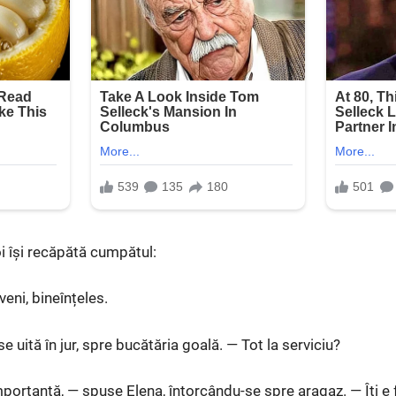
oi își recăpătă cumpătul:
eni, bineînțeles.
 uită în jur, spre bucătăria goală. — Tot la serviciu?
importantă, — spuse Elena, întorcându-se spre aragaz. — Îți 