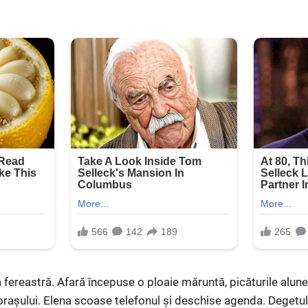
a fereastră. Afară începuse o ploaie măruntă, picăturile alu
orașului. Elena scoase telefonul și deschise agenda. Degetul