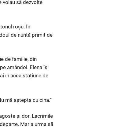
 voiau să dezvolte
tonul roșu. În
adoul de nuntă primit de
e de familie, din
ă pe amândoi. Elena își
i în acea stațiune de
 Nu mă aștepta cu cina.”
agoste și dor. Lacrimile
i departe. Maria urma să