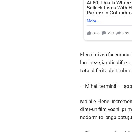
Elena privea fix ecranul
lumineze, iar din difuzo
total diferită de timbru
— Mihai, termină! — șo
Mâinile Elenei încremeni
dintr-un film vechi: prim
nedormite lângă pătuțul