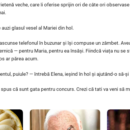
etenă veche, care îi oferise sprijin ori de câte ori observas
ai.
uzi glasul vesel al Mariei din hol.
i ascunse telefonul în buzunar și își compuse un zâmbet. Avea
ernică — pentru Maria, pentru ea însăși. Fiindcă viața nu se 
ros ar părea acum.
ul, puiule? — întrebă Elena, ieșind în hol și ajutând-o să-și
spus că sunt gata pentru concurs. Crezi că tati va veni să 