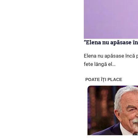
”Elena nu apăsase în
Elena nu apăsase încă p
fete lângă el…