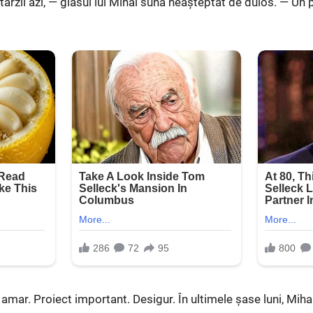
târzii azi, — glasul lui Mihai suna neașteptat de duios. — Un
amar. Proiect important. Desigur. În ultimele șase luni, Mih