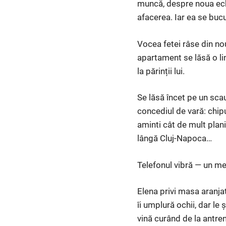
muncă, despre noua ech
afacerea. Iar ea se buc
Vocea fetei râse din nou
apartament se lăsă o li
la părinții lui.
Se lăsă încet pe un scau
concediul de vară: chipu
aminti cât de mult plan
lângă Cluj-Napoca…
Telefonul vibră — un mes
Elena privi masa aranjat
îi umplură ochii, dar l
vină curând de la antre