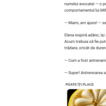
numelui avocatei — o pri
comportamentul lui Mih
— Mami, am ajuns! — se a
Elena inspiră adânc, îș
Acum trebuia să fie put
trădare, oricât de dure
— Cum a fost antrenament
— Super! Antrenoarea a 