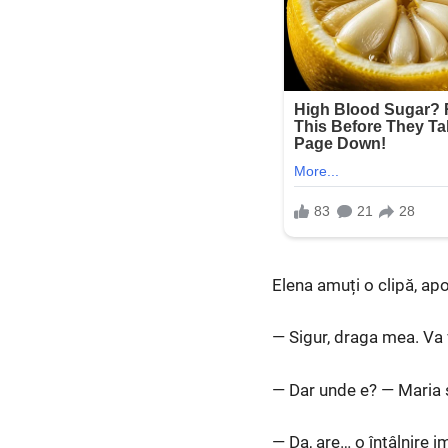
Elena amuți o clipă, ap
— Sigur, draga mea. Va v
— Dar unde e? — Maria se
— Da, are… o întâlnire 