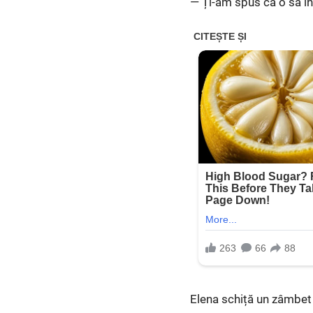
— Ți-am spus că o să în
Elena schiță un zâmbet 