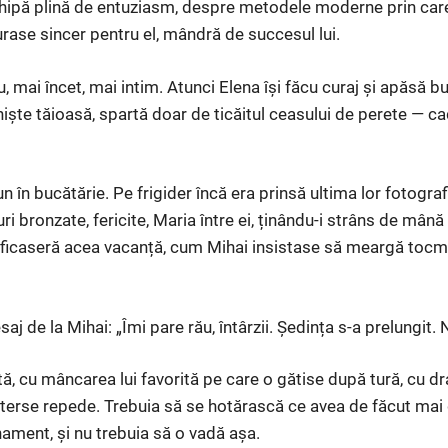
ipă plină de entuziasm, despre metodele moderne prin care
urase sincer pentru el, mândră de succesul lui.
, mai încet, mai intim. Atunci Elena își făcu curaj și apăsă bu
niște tăioasă, spartă doar de ticăitul ceasului de perete — c
n în bucătărie. Pe frigider încă era prinsă ultima lor fotografi
ri bronzate, fericite, Maria între ei, ținându-i strâns de mân
ificaseră acea vacanță, cum Mihai insistase să meargă tocma
aj de la Mihai: „Îmi pare rău, întârzii. Ședința s-a prelungit.
ă, cu mâncarea lui favorită pe care o gătise după tură, cu dr
e șterse repede. Trebuia să se hotărască ce avea de făcut ma
nament, și nu trebuia să o vadă așa.