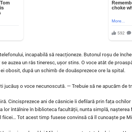
 telefonului, incapabilă să reacționeze. Butonul roșu de înch
r se auzea un râs tineresc, ușor stins. O voce atât de proaspăt
l ei obosit, după un schimb de douăsprezece ore la spital.
pti jucăuș o voce necunoscută. — Trebuie să ne apucăm de 
ră. Cincisprezece ani de căsnicie îi defilară prin fața ochilo
a lor întâlnire în biblioteca facultății, nunta simplă, nașterea 
 fiicei… Tot acest timp fusese convinsă că îl cunoaște pe Mi