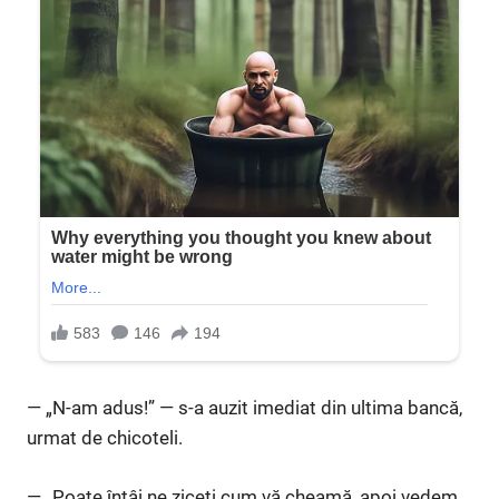
— „N-am adus!” — s-a auzit imediat din ultima bancă,
urmat de chicoteli.
— „Poate întâi ne ziceți cum vă cheamă, apoi vedem