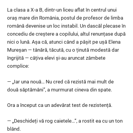
La clasa a X-a B, dintr-un liceu aflat în centrul unui
oraș mare din România, postul de profesor de limba
română devenise un loc instabil. Un dascăl plecase în
concediu de creștere a copilului, altul renunțase după
nici o lună. Așa că, atunci când a pășit pe ușă Elena
Mureșan — tânără, tăcută, cu o ținută modestă dar
îngrijită — câțiva elevi și-au aruncat zâmbete
complice:
— „Iar una nouă… Nu cred că rezistă mai mult de
două săptămâni”, a murmurat cineva din spate.
Ora a început ca un adevărat test de rezistență.
— „Deschideți vă rog caietele…”, a rostit ea cu un ton
blând.