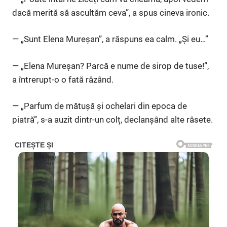
dacă merită să ascultăm ceva”, a spus cineva ironic.
— „Sunt Elena Mureșan”, a răspuns ea calm. „Și eu…”
— „Elena Mureșan? Parcă e nume de sirop de tuse!”,
a întrerupt-o o fată râzând.
— „Parfum de mătușă și ochelari din epoca de
piatră”, s-a auzit dintr-un colț, declanșând alte râsete.