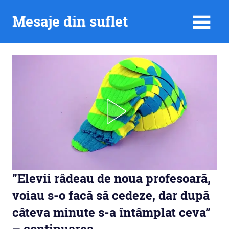
Skip
Mesaje din suflet
to
content
”Elevii râdeau de noua profesoară,
voiau s-o facă să cedeze, dar după
câteva minute s-a întâmplat ceva”