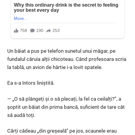
Un băiat a pus pe telefon sunetul unui măgar, pe
fundalul căruia alții chicoteau. Când profesoara scria
la tablă, un avion de hârtie i-a lovit spatele.
Ea s-a întors liniștită.
— „O să plângeți și o să plecați, la fel ca ceilalți?”, a
șoptit un băiat din prima bancă, suficient de tare cât
să audă toți.
Cărți cădeau „din greșeală” pe jos, scaunele erau