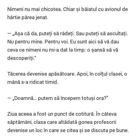
Nimeni nu mai chicotea. Chiar și băiatul cu avionul de
hârtie părea jenat.
— „Așa că da, puteți să râdeți. Sau puteți să ascultați.
Nu pentru mine. Pentru voi. Eu sunt aici să vă dau
ceva ce nimeni nu mi-a dat la timp: o șansă să vă
descoperiți.”
Tăcerea devenise apăsătoare. Apoi, în colțul clasei, o
mână s-a ridicat timid.
— „Doamnă… putem să începem totuși ora?”
Ziua aceea a fost un punct de cotitură. În câteva
săptămâni, clasa care altădată gonea profesorii
devenise un loc în care se citea și se discuta pe bune.