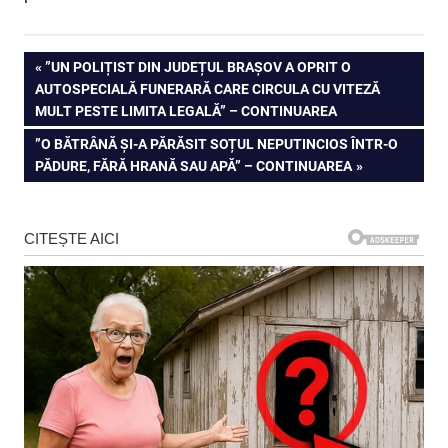
Navigare
PREVIOUS
”UN POLIȚIST DIN JUDEȚUL BRAȘOV A OPRIT O
POST:
AUTOSPECIALĂ FUNERARĂ CARE CIRCULA CU VITEZĂ
în
MULT PESTE LIMITA LEGALĂ” – CONTINUAREA
articole
NEXT
”O BĂTRÂNĂ ȘI-A PĂRĂSIT SOȚUL NEPUTINCIOS ÎNTR-O
POST:
PĂDURE, FĂRĂ HRANĂ SAU APĂ” – CONTINUAREA