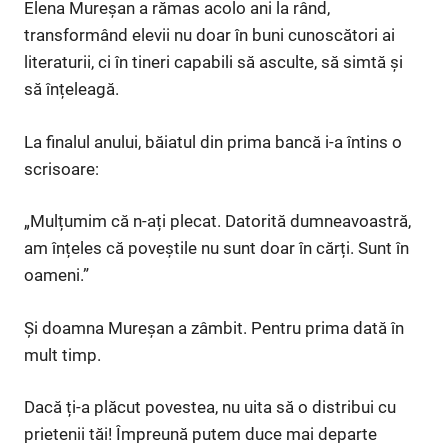
Elena Mureșan a rămas acolo ani la rând,
transformând elevii nu doar în buni cunoscători ai
literaturii, ci în tineri capabili să asculte, să simtă și
să înțeleagă.
La finalul anului, băiatul din prima bancă i-a întins o
scrisoare:
„Mulțumim că n-ați plecat. Datorită dumneavoastră,
am înțeles că poveștile nu sunt doar în cărți. Sunt în
oameni.”
Și doamna Mureșan a zâmbit. Pentru prima dată în
mult timp.
Dacă ți-a plăcut povestea, nu uita să o distribui cu
prietenii tăi! Împreună putem duce mai departe