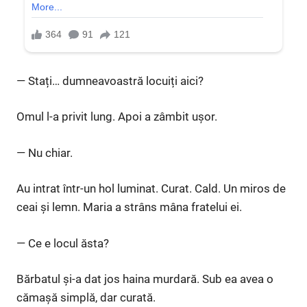
— Stați… dumneavoastră locuiți aici?
Omul l-a privit lung. Apoi a zâmbit ușor.
— Nu chiar.
Au intrat într-un hol luminat. Curat. Cald. Un miros de
ceai și lemn. Maria a strâns mâna fratelui ei.
— Ce e locul ăsta?
Bărbatul și-a dat jos haina murdară. Sub ea avea o
cămașă simplă, dar curată.