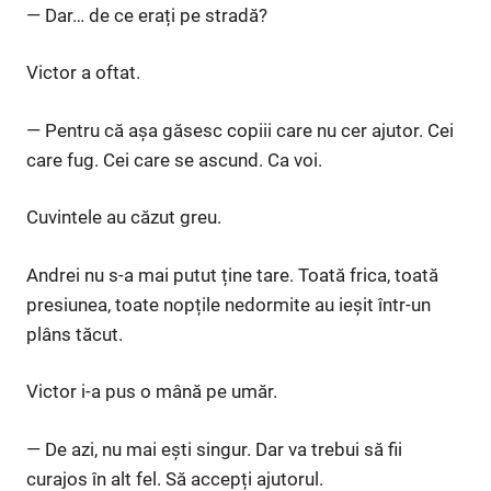
— Dar… de ce erați pe stradă?
Victor a oftat.
— Pentru că așa găsesc copiii care nu cer ajutor. Cei
care fug. Cei care se ascund. Ca voi.
Cuvintele au căzut greu.
Andrei nu s-a mai putut ține tare. Toată frica, toată
presiunea, toate nopțile nedormite au ieșit într-un
plâns tăcut.
Victor i-a pus o mână pe umăr.
— De azi, nu mai ești singur. Dar va trebui să fii
curajos în alt fel. Să accepți ajutorul.