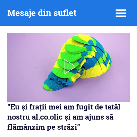
Skip
Mesaje din suflet
to
content
”Eu și frații mei am fugit de tatăl
nostru al.co.olic și am ajuns să
flămânzim pe străzi”