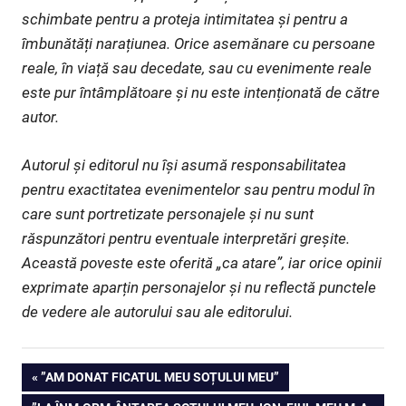
schimbate pentru a proteja intimitatea și pentru a
îmbunătăți narațiunea. Orice asemănare cu persoane
reale, în viață sau decedate, sau cu evenimente reale
este pur întâmplătoare și nu este intenționată de către
autor.
Autorul și editorul nu își asumă responsabilitatea
pentru exactitatea evenimentelor sau pentru modul în
care sunt portretizate personajele și nu sunt
răspunzători pentru eventuale interpretări greșite.
Această poveste este oferită „ca atare”, iar orice opinii
exprimate aparțin personajelor și nu reflectă punctele
de vedere ale autorului sau ale editorului.
Navigare
PREVIOUS
”AM DONAT FICATUL MEU SOȚULUI MEU”
POST: