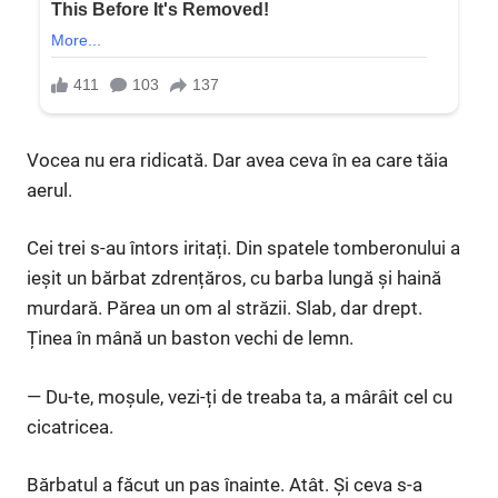
Vocea nu era ridicată. Dar avea ceva în ea care tăia
aerul.
Cei trei s-au întors iritați. Din spatele tomberonului a
ieșit un bărbat zdrențăros, cu barba lungă și haină
murdară. Părea un om al străzii. Slab, dar drept.
Ținea în mână un baston vechi de lemn.
— Du-te, moșule, vezi-ți de treaba ta, a mârâit cel cu
cicatricea.
Bărbatul a făcut un pas înainte. Atât. Și ceva s-a