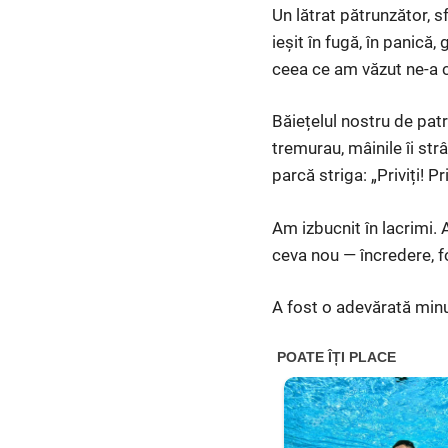
Un lătrat pătrunzător, s
ieșit în fugă, în panică,
ceea ce am văzut ne-a c
Băiețelul nostru de patr
tremurau, mâinile îi st
parcă striga: „Priviți! Pr
Am izbucnit în lacrimi. A
ceva nou — încredere, f
A fost o adevărată min