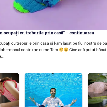
m ocupați cu treburile prin casă” – continuarea
pați cu treburile prin casă și l-am lăsat pe fiul nostru de pa
 dobermanul nostru pe nume Tara
Cine ar fi putut bănu
ă…