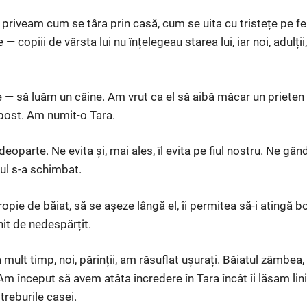
îl priveam cum se târa prin casă, cum se uita cu tristețe pe fer
— copiii de vârsta lui nu înțelegeau starea lui, iar noi, adulți
e — să luăm un câine. Am vrut ca el să aibă măcar un prieten
ost. Am numit-o Tara.
deoparte. Ne evita și, mai ales, îl evita pe fiul nostru. Ne g
tul s-a schimbat.
pie de băiat, să se așeze lângă el, îi permitea să-i atingă botu
nit de nedespărțit.
ult timp, noi, părinții, am răsuflat ușurați. Băiatul zâmbea, 
Am început să avem atâta încredere în Tara încât îi lăsam linișt
reburile casei.