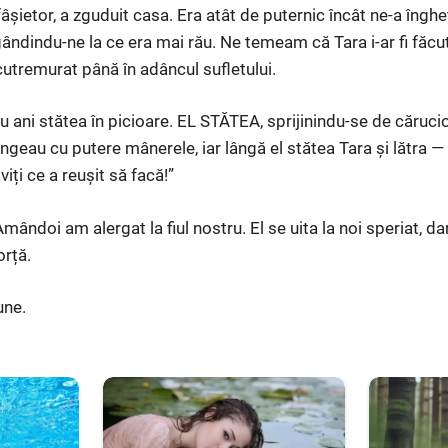
fâșietor, a zguduit casa. Era atât de puternic încât ne-a îngh
 gândindu-ne la ce era mai rău. Ne temeam că Tara i-ar fi făcut
utremurat până în adâncul sufletului.
u ani stătea în picioare. EL STĂTEA, sprijinindu-se de cărucio
rângeau cu putere mânerele, iar lângă el stătea Tara și lătra
iviți ce a reușit să facă!”
mândoi am alergat la fiul nostru. El se uita la noi speriat, dar
orță.
une.