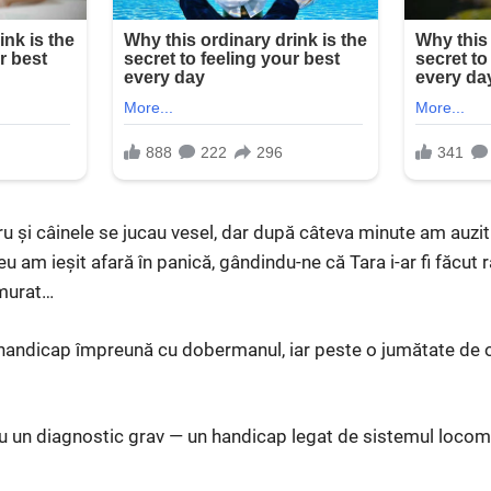
ru și câinele se jucau vesel, dar după câteva minute am auzit 
eu am ieșit afară în panică, gândindu-ne că Tara i-ar fi făcut 
emurat…
 handicap împreună cu dobermanul, iar peste o jumătate de o
cu un diagnostic grav — un handicap legat de sistemul locomo