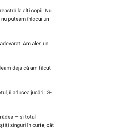
eastră la alți copii. Nu
i, nu puteam înlocui un
 adevărat. Am ales un
ândeam deja că am făcut
l, îi aducea jucării. S-
râdea — și totul
iți singuri în curte, cât