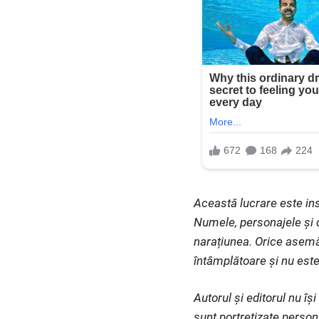
Această lucrare este ins
Numele, personajele și d
narațiunea. Orice asemă
întâmplătoare și nu este
Autorul și editorul nu î
sunt portretizate person