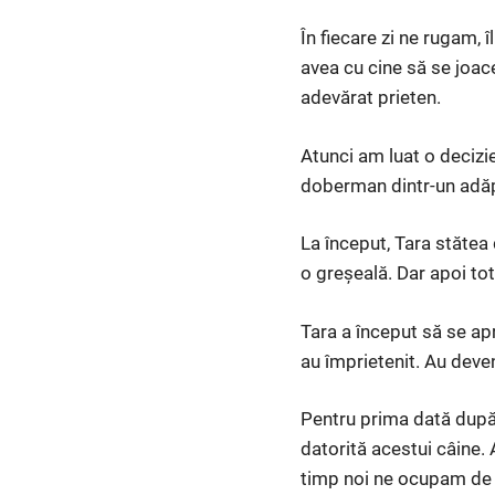
În fiecare zi ne rugam, 
avea cu cine să se joace 
adevărat prieten.
Atunci am luat o decizi
doberman dintr-un adăp
La început, Tara stătea 
o greșeală. Dar apoi to
Tara a început să se apro
au împrietenit. Au deve
Pentru prima dată după m
datorită acestui câine. 
timp noi ne ocupam de t