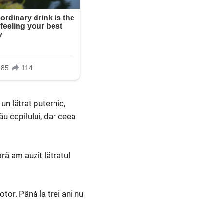
un lătrat puternic,
rău copilului, dar ceea
ră am auzit lătratul
tor. Până la trei ani nu