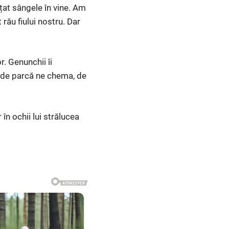
ețat sângele în vine. Am
 rău fiului nostru. Dar
r. Genunchii îi
 — de parcă ne chema, de
 în ochii lui strălucea