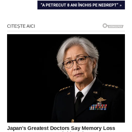
POST:
NEXT
”A PETRECUT 8 ANI ÎNCHIS PE NEDREPT”
în
POST:
articole