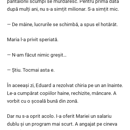
pantalonii scumpi se murdăresc. Pentru prima dată
după mulți ani, nu s-a simțit milionar. S-a simțit mic.
— De mâine, lucrurile se schimbă, a spus el hotărât.
Maria l-a privit speriată.
— N-am făcut nimic greșit…
— Știu. Tocmai asta e.
În aceeași zi, Eduard a rezolvat chiria pe un an înainte.
Le-a cumpărat copiilor haine, rechizite, mâncare. A
vorbit cu o școală bună din zonă.
Dar nu s-a oprit acolo. I-a oferit Mariei un salariu
dublu și un program mai scurt. A angajat pe cineva