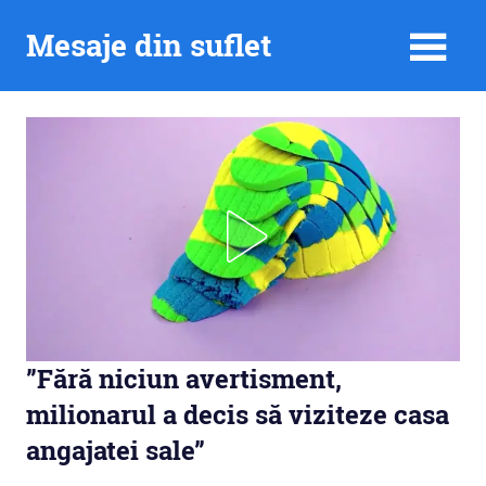
Skip
Mesaje din suflet
to
content
”Fără niciun avertisment,
milionarul a decis să viziteze casa
angajatei sale”