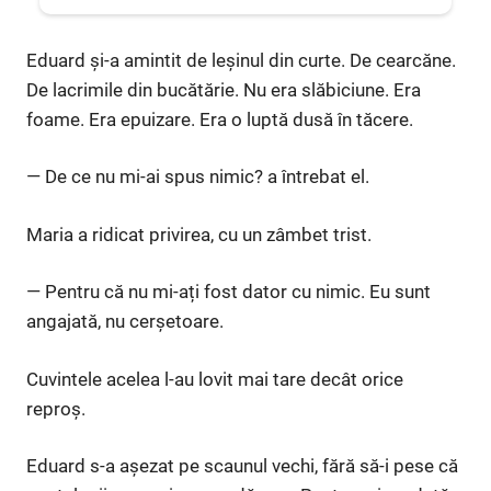
Eduard și-a amintit de leșinul din curte. De cearcăne.
De lacrimile din bucătărie. Nu era slăbiciune. Era
foame. Era epuizare. Era o luptă dusă în tăcere.
— De ce nu mi-ai spus nimic? a întrebat el.
Maria a ridicat privirea, cu un zâmbet trist.
— Pentru că nu mi-ați fost dator cu nimic. Eu sunt
angajată, nu cerșetoare.
Cuvintele acelea l-au lovit mai tare decât orice
reproș.
Eduard s-a așezat pe scaunul vechi, fără să-i pese că