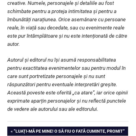
creative. Numele, personajele și detaliile au fost
schimbate pentru a proteja intimitatea și pentru a
îmbunătăți narațiunea. Orice asemănare cu persoane
reale, în viață sau decedate, sau cu evenimente reale
este pur întâmplătoare și nu este intenționată de către
autor.
Autorul și editorul nu își asumă responsabilitatea
pentru exactitatea evenimentelor sau pentru modul în
care sunt portretizate personajele și nu sunt
răspunzători pentru eventuale interpretări greșite.
Această poveste este oferită „ca atare”, iar orice opinii
exprimate aparțin personajelor și nu reflectă punctele
de vedere ale autorului sau ale editorului.
Navigare
PREVIOUS
”LUAȚI-MĂ PE MINE! O SĂ FIU O FATĂ CUMINTE, PROMIT”