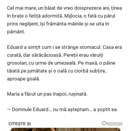
Cel mai mare, un băiat de vreo doisprezece ani, ținea
în brațe o fetiță adormită. Mijlocia, o fată cu părul
prins neglijent, își frământa mâinile și se uita în
pământ.
Eduard a simțit cum i se strânge stomacul. Casa era
curată, dar sărăcăcioasă. Pereții erau văruiți
grosolan, cu urme de umezeală. Pe masă, o pâine
tăiată pe jumătate și o oală cu ciorbă subțire,
aproape goală.
Maria a făcut un pas înapoi, rușinată.
— Domnule Eduard… nu mă așteptam… a șoptit ea.