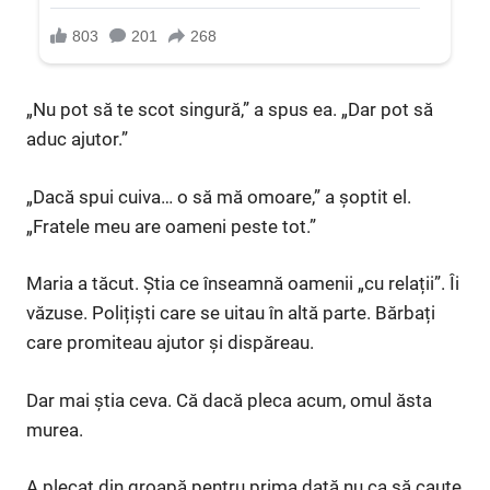
„Nu pot să te scot singură,” a spus ea. „Dar pot să
aduc ajutor.”
„Dacă spui cuiva… o să mă omoare,” a șoptit el.
„Fratele meu are oameni peste tot.”
Maria a tăcut. Știa ce înseamnă oamenii „cu relații”. Îi
văzuse. Polițiști care se uitau în altă parte. Bărbați
care promiteau ajutor și dispăreau.
Dar mai știa ceva. Că dacă pleca acum, omul ăsta
murea.
A plecat din groapă pentru prima dată nu ca să caute