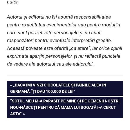
autor.
Autorul și editorul nu își asumă responsabilitatea
pentru exactitatea evenimentelor sau pentru modul în
care sunt portretizate personajele și nu sunt
răspunzători pentru eventuale interpretări greșite.
Această poveste este oferită „ca atare”, iar orice opinii
exprimate aparțin personajelor și nu reflectă punctele
de vedere ale autorului sau ale editorului.
Navigare
PREVIOUS
„DACĂ ÎMI VINZI CIOCOLATELE ȘI PÂINILE ALEA ÎN
POST:
GERMANĂ, ÎȚI DAU 100.000 DE LEI”
în
NEXT
”SOȚUL MEU M-A PĂRĂSIT PE MINE ȘI PE GEMENII NOȘTRI
articole
POST:
NOU-NĂSCUȚI PENTRU CĂ MAMA LUI BOGATĂ I-A CERUT
ASTA”