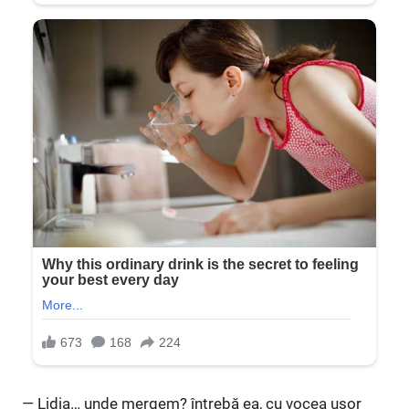
— Lidia… unde mergem? întrebă ea, cu vocea ușor