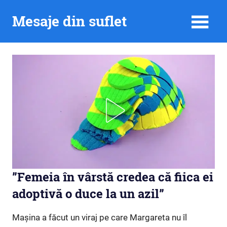
Skip
Mesaje din suflet
to
content
”Femeia în vârstă credea că fiica ei
adoptivă o duce la un azil”
Mașina a făcut un viraj pe care Margareta nu îl