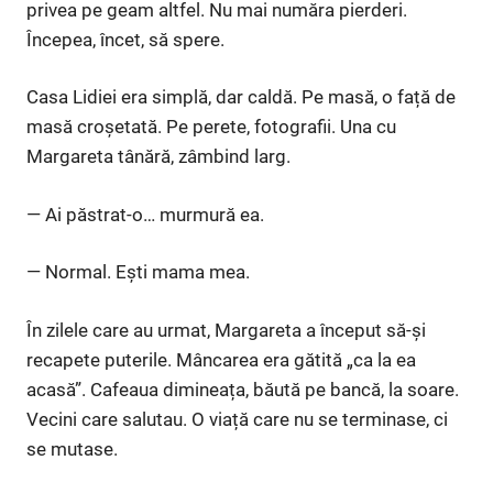
privea pe geam altfel. Nu mai număra pierderi.
Începea, încet, să spere.
Casa Lidiei era simplă, dar caldă. Pe masă, o față de
masă croșetată. Pe perete, fotografii. Una cu
Margareta tânără, zâmbind larg.
— Ai păstrat-o… murmură ea.
— Normal. Ești mama mea.
În zilele care au urmat, Margareta a început să-și
recapete puterile. Mâncarea era gătită „ca la ea
acasă”. Cafeaua dimineața, băută pe bancă, la soare.
Vecini care salutau. O viață care nu se terminase, ci
se mutase.