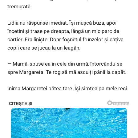
tremurată.
Lidia nu răspunse imediat. Își mușcă buza, apoi
încetini și trase pe dreapta, lângă un mic parc de
cartier. Era liniște. Doar foșnetul frunzelor și câțiva
copii care se jucau la un leagăn.
— Mamă, spuse ea în cele din urmă, întorcându-se
spre Margareta. Te rog să mă asculți până la capăt.
Inima Margaretei bătea tare. Își simțea palmele reci.