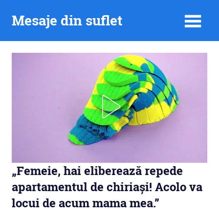
Skip
Mesaje din suflet
to
content
„Femeie, hai eliberează repede
apartamentul de chiriași! Acolo va
locui de acum mama mea.”