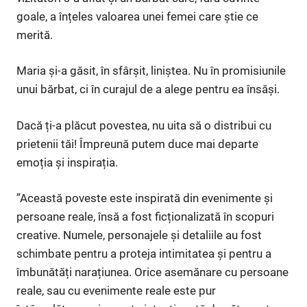
goale, a înțeles valoarea unei femei care știe ce
merită.
Maria și-a găsit, în sfârșit, liniștea. Nu în promisiunile
unui bărbat, ci în curajul de a alege pentru ea însăși.
Dacă ți-a plăcut povestea, nu uita să o distribui cu
prietenii tăi! Împreună putem duce mai departe
emoția și inspirația.
”Această poveste este inspirată din evenimente și
persoane reale, însă a fost ficționalizată în scopuri
creative. Numele, personajele și detaliile au fost
schimbate pentru a proteja intimitatea și pentru a
îmbunătăți narațiunea. Orice asemănare cu persoane
reale, sau cu evenimente reale este pur