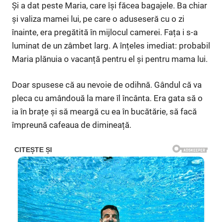
Și a dat peste Maria, care își făcea bagajele. Ba chiar
și valiza mamei lui, pe care o aduseseră cu o zi
înainte, era pregătită în mijlocul camerei. Fața i s-a
luminat de un zâmbet larg. A înțeles imediat: probabil
Maria plănuia o vacanță pentru el și pentru mama lui.
Doar spusese că au nevoie de odihnă. Gândul că va
pleca cu amândouă la mare îl încânta. Era gata să o
ia în brațe și să meargă cu ea în bucătărie, să facă
împreună cafeaua de dimineață.