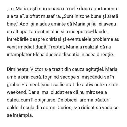
„Tu, Maria, ești norocoasă cu cele două apartamente
ale tale”, a oftat musafira. „Sunt în zone bune și arată
bine.” Apoi și-a adus aminte că Maria și fiul ei aveau
un alt apartament în plus și a început să-l laude.
Întrebările despre chiriași și eventualele probleme au
venit imediat după. Treptat, Maria a realizat că nu
întâmplător Elena dusese discuția în acea direcție.
Dimineața, Victor s-a trezit din cauza agitației. Maria
umbla prin casă, foșnind sacoșe și mișcându-se în
grabă. Era neobișnuit să fie atât de activă într-o zi de
weekend. Dar și mai ciudat era că nu mirosea a
cafea, cum îl obișnuise. De obicei, aroma băuturii
calde îl scula din somn. Curios, s-a ridicat să vadă ce
se întâmplă.