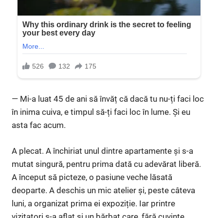
— Mi-a luat 45 de ani să învăț că dacă tu nu-ți faci loc
în inima cuiva, e timpul să-ți faci loc în lume. Și eu
asta fac acum.
A plecat. A închiriat unul dintre apartamente și s-a
mutat singură, pentru prima dată cu adevărat liberă.
A început să picteze, o pasiune veche lăsată
deoparte. A deschis un mic atelier și, peste câteva
luni, a organizat prima ei expoziție. Iar printre
vizitatori s-a aflat și un bărbat care, fără cuvinte