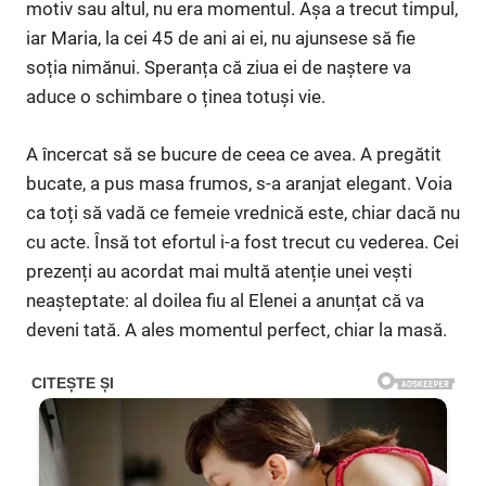
motiv sau altul, nu era momentul. Așa a trecut timpul,
iar Maria, la cei 45 de ani ai ei, nu ajunsese să fie
soția nimănui. Speranța că ziua ei de naștere va
aduce o schimbare o ținea totuși vie.
A încercat să se bucure de ceea ce avea. A pregătit
bucate, a pus masa frumos, s-a aranjat elegant. Voia
ca toți să vadă ce femeie vrednică este, chiar dacă nu
cu acte. Însă tot efortul i-a fost trecut cu vederea. Cei
prezenți au acordat mai multă atenție unei vești
neașteptate: al doilea fiu al Elenei a anunțat că va
deveni tată. A ales momentul perfect, chiar la masă.