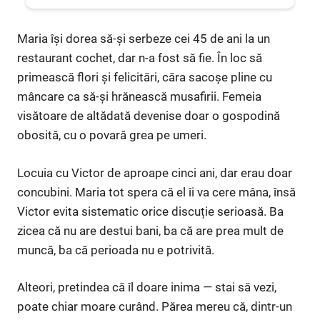
Maria își dorea să-și serbeze cei 45 de ani la un
restaurant cochet, dar n-a fost să fie. În loc să
primească flori și felicitări, căra sacoșe pline cu
mâncare ca să-și hrănească musafirii. Femeia
visătoare de altădată devenise doar o gospodină
obosită, cu o povară grea pe umeri.
Locuia cu Victor de aproape cinci ani, dar erau doar
concubini. Maria tot spera că el îi va cere mâna, însă
Victor evita sistematic orice discuție serioasă. Ba
zicea că nu are destui bani, ba că are prea mult de
muncă, ba că perioada nu e potrivită.
Alteori, pretindea că îl doare inima — stai să vezi,
poate chiar moare curând. Părea mereu că, dintr-un