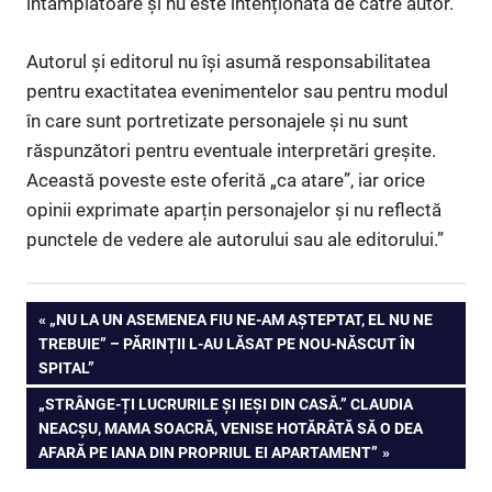
întâmplătoare și nu este intenționată de către autor.
Autorul și editorul nu își asumă responsabilitatea
pentru exactitatea evenimentelor sau pentru modul
în care sunt portretizate personajele și nu sunt
răspunzători pentru eventuale interpretări greșite.
Această poveste este oferită „ca atare”, iar orice
opinii exprimate aparțin personajelor și nu reflectă
punctele de vedere ale autorului sau ale editorului.”
Navigare
PREVIOUS
„NU LA UN ASEMENEA FIU NE-AM AȘTEPTAT, EL NU NE
POST:
TREBUIE” – PĂRINȚII L-AU LĂSAT PE NOU-NĂSCUT ÎN
în
SPITAL”
articole
NEXT
„STRÂNGE-ȚI LUCRURILE ȘI IEȘI DIN CASĂ.” CLAUDIA
POST:
NEACȘU, MAMA SOACRĂ, VENISE HOTĂRÂTĂ SĂ O DEA
AFARĂ PE IANA DIN PROPRIUL EI APARTAMENT”