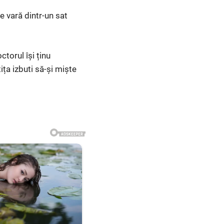
e vară dintr-un sat
ctorul își ținu
ița izbuti să-și miște