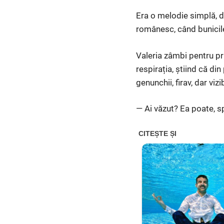
Era o melodie simplă, da
românesc, când bunicile
Valeria zâmbi pentru pri
respirația, știind că di
genunchii, firav, dar vizib
— Ai văzut? Ea poate, s