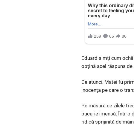
Eduard simți cum ochii i
obțină acel răspuns de l
De atunci, Matei fu primi
inocența pe care o tran
Pe măsură ce zilele trec
bucurie imensă. Într-o d
ridică sprijinită de mâin