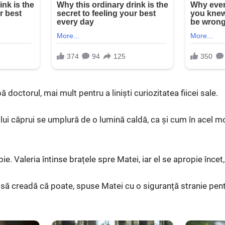
ă doctorul, mai mult pentru a liniști curiozitatea fiicei sale.
ii lui căprui se umplură de o lumină caldă, ca și cum în acel
pie. Valeria întinse brațele spre Matei, iar el se apropie încet,
 să creadă că poate, spuse Matei cu o siguranță stranie pentr