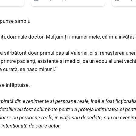
spunse simplu:
i, domnule doctor. Mulțumiți-i mamei mele, că m-a învățat s
s-a sărbătorit doar primul pas al Valeriei, ci și renașterea une
rintre pacienți, asistente și medici, ca un ecou al unei vech
ă curată, se nasc minuni.”
se înfăptuise.
pirată din evenimente și persoane reale, însă a fost ficționaliz
etaliile au fost schimbate pentru a proteja intimitatea și pent
nare cu persoane reale, în viață sau decedate, sau cu evenim
 intenționată de către autor.