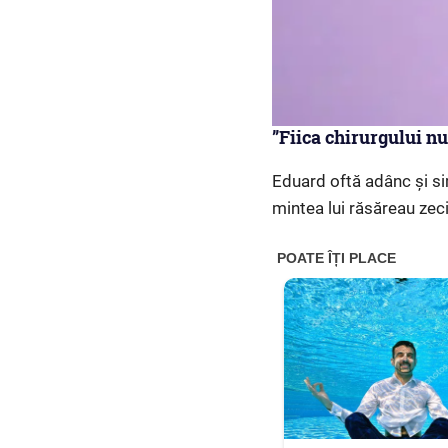
”Fiica chirurgului nu
Eduard oftă adânc și sim
mintea lui răsăreau zeci