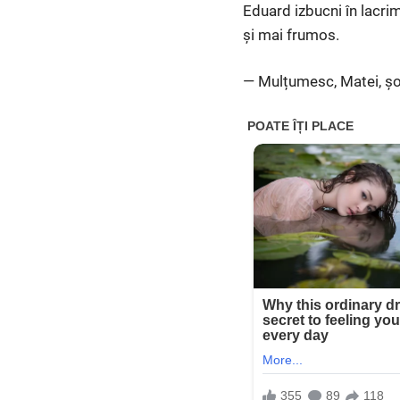
Eduard izbucni în lacrimi
și mai frumos.
— Mulțumesc, Matei, șo