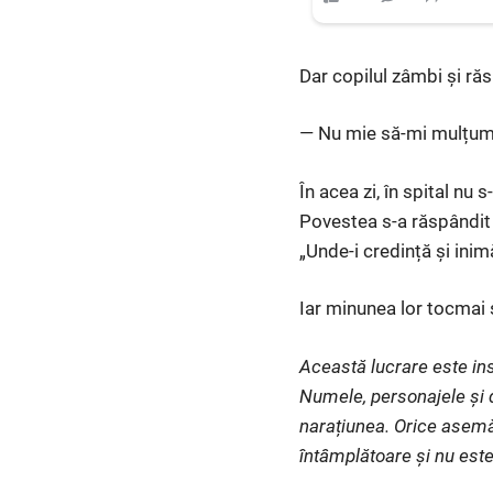
Dar copilul zâmbi și ră
— Nu mie să-mi mulțumiț
În acea zi, în spital nu 
Povestea s-a răspândit p
„Unde-i credință și inim
Iar minunea lor tocmai 
Această lucrare este ins
Numele, personajele și d
narațiunea. Orice asemă
întâmplătoare și nu este