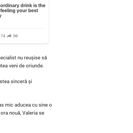
ecialist nu reușise să
utea veni de oriunde.
ostea sinceră și
pas mic aducea cu sine o
 ora nouă, Valeria se