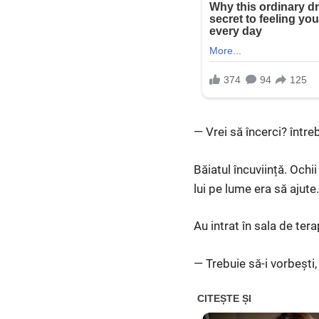
— Vrei să încerci? întreb
Băiatul încuviință. Och
lui pe lume era să ajute.
Au intrat în sala de tera
— Trebuie să-i vorbești,