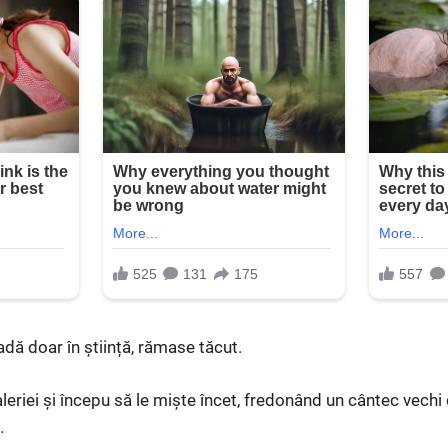
dă doar în știință, rămase tăcut.
leriei și începu să le miște încet, fredonând un cântec vechi 
.