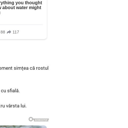
 moment simțea că rostul
 cu sfială.
u vârsta lui.