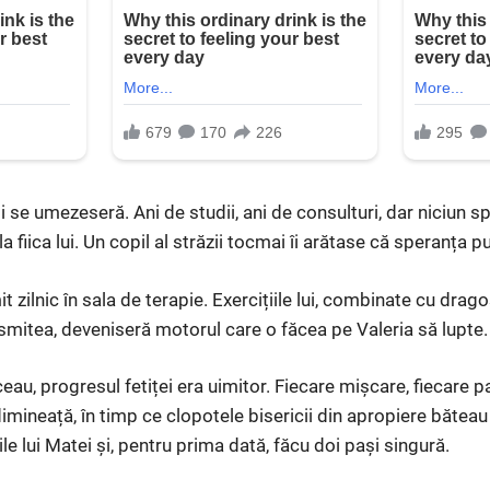
 se umezeseră. Ani de studii, ani de consulturi, dar niciun sp
a fiica lui. Un copil al străzii tocmai îi arătase că speranța p
t zilnic în sala de terapie. Exercițiile lui, combinate cu drag
smitea, deveniseră motorul care o făcea pe Valeria să lupte.
eau, progresul fetiței era uimitor. Fiecare mișcare, fiecare 
imineață, în timp ce clopotele bisericii din apropiere băteau
ile lui Matei și, pentru prima dată, făcu doi pași singură.