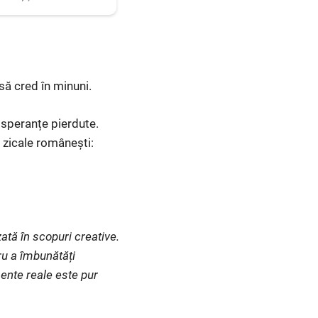
ă cred în minuni.
i speranțe pierdute.
i zicale românești:
ată în scopuri creative.
ru a îmbunătăți
ente reale este pur