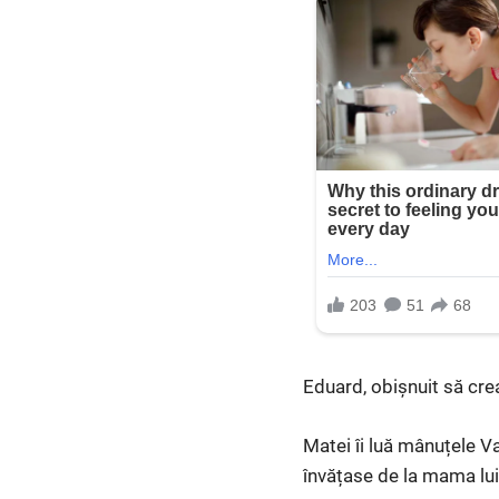
Eduard, obișnuit să crea
Matei îi luă mânuțele Va
învățase de la mama lui