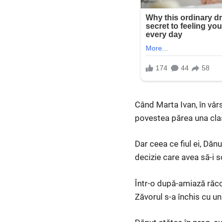
Când Marta Ivan, în vârs
povestea părea una clas
Dar ceea ce fiul ei, Dăn
decizie care avea să-i s
Într-o după-amiază răco
Zăvorul s-a închis cu un 