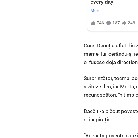
Când Dănuț a aflat din z
mamei lui, cerându-și ie
ei fusese deja direcțio
Surprinzător, tocmai ace
viziteze des, iar Marta,
recunoscători, în timp c
Dacă ți-a plăcut povest
și inspirația.
”Această poveste este in