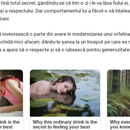
ină totul secret, gândindu-se că într-o zi i le va lăsa fiului ei
 și a respectului. Dar comportamentul lui a făcut-o să înțe
bani.
 investească o parte din avere în modernizarea unui orfelinat 
chidă mici afaceri, dându-le șansa la un început pe care ea n
 a ajuns să o respecte și să o iubească pentru generozitatea