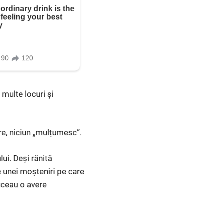
multe locuri și
are, niciun „mulțumesc”.
ui. Deși rănită
le unei moșteniri pe care
uceau o avere