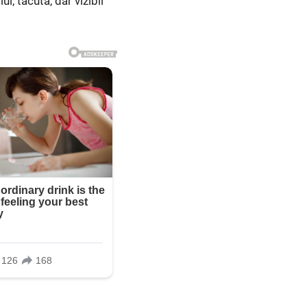
ui, tăcută, dar vizibil