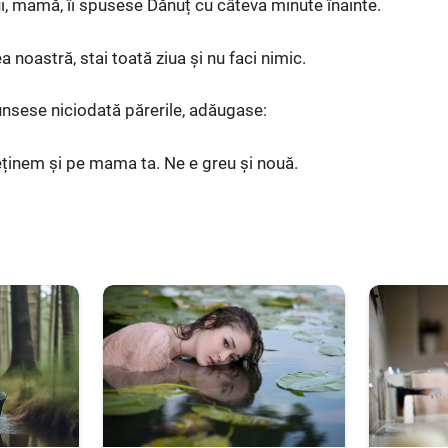
ui, mamă, îi spusese Dănuț cu câteva minute înainte.
noastră, stai toată ziua și nu faci nimic.
cunsese niciodată părerile, adăugase:
ținem și pe mama ta. Ne e greu și nouă.