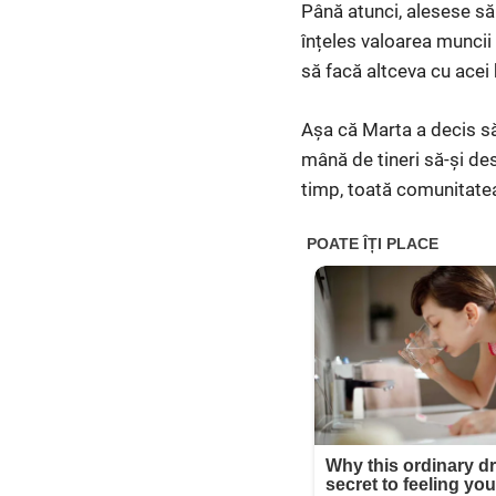
Până atunci, alesese să ț
înțeles valoarea muncii
să facă altceva cu acei 
Așa că Marta a decis să
mână de tineri să-și des
timp, toată comunitatea