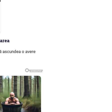
uarea
 că ascundea o avere