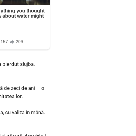
a pierdut slujba,
să de zeci de ani — o
itatea lor.
a, cu valiza în mână.