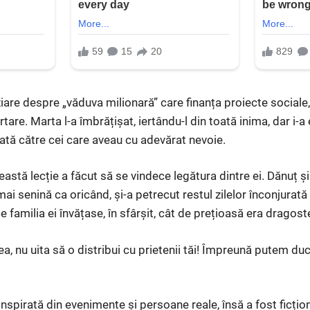
iare despre „văduva milionară” care finanța proiecte sociale, 
rtare. Marta l-a îmbrățișat, iertându-l din toată inima, dar i-
nată către cei care aveau cu adevărat nevoie.
astă lecție a făcut să se vindece legătura dintre ei. Dănuț ș
 mai senină ca oricând, și-a petrecut restul zilelor înconjura
e familia ei învățase, în sfârșit, cât de prețioasă era dragoste
ea, nu uita să o distribui cu prietenii tăi! Împreună putem d
spirată din evenimente și persoane reale, însă a fost ficțion