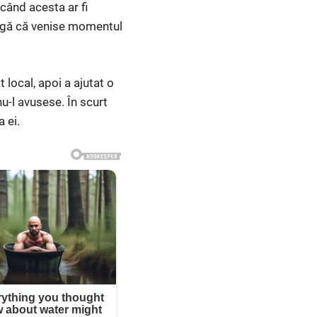
, când acesta ar fi
leagă că venise momentul
local, apoi a ajutat o
u-l avusese. În scurt
 ei.