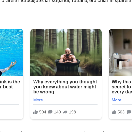
rațele încrucișate, iar soția lui, Tatiana, era chiar în spatele l