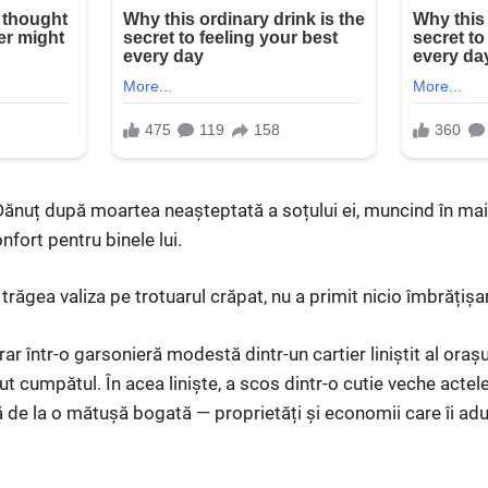
Dănuț după moartea neașteptată a soțului ei, muncind în mai 
nfort pentru binele lui.
 trăgea valiza pe trotuarul crăpat, nu a primit nicio îmbrățiș
 într-o garsonieră modestă dintr-un cartier liniștit al orașul
dut cumpătul. În acea liniște, a scos dintr-o cutie veche acte
ă de la o mătușă bogată — proprietăți și economii care îi ad