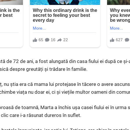
tă de 72 de ani, a fost alungată din casa fiului ei după ce și-
ică despre greutăți și trădare în familie.
uț, nu știa era că mama lui protejase în tăcere o avere ascun
chimbe viața nu doar ei, ci și viețile multor oameni din comun
roasă de toamnă, Marta a închis ușa casei fiului ei în urma s
clic care i-a răsunat dureros în suflet.