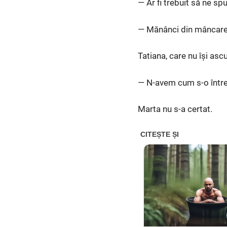
— Ar fi trebuit să ne sp
— Mănânci din mâncarea 
Tatiana, care nu își as
— N-avem cum s-o între
Marta nu s-a certat.