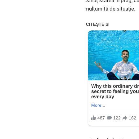
Dănuț stătea în prag, cu b
mulțumită de situație.