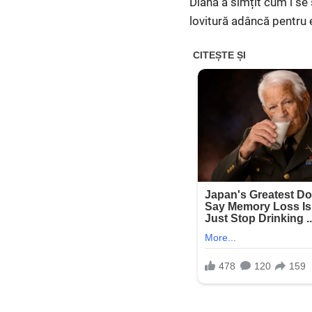
Diana a simțit cum i se
lovitură adâncă pentru e