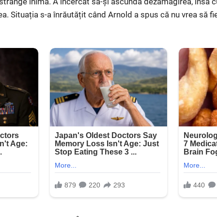
 strânge inima. A încercat să-și ascundă dezamăgirea, însă cu
a. Situația s-a înrăutățit când Arnold a spus că nu vrea să fi