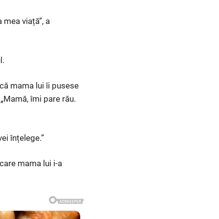
a mea viață”, a
l.
 că mama lui îi pusese
 „Mamă, îmi pare rău.
ei înțelege.”
 care mama lui i-a