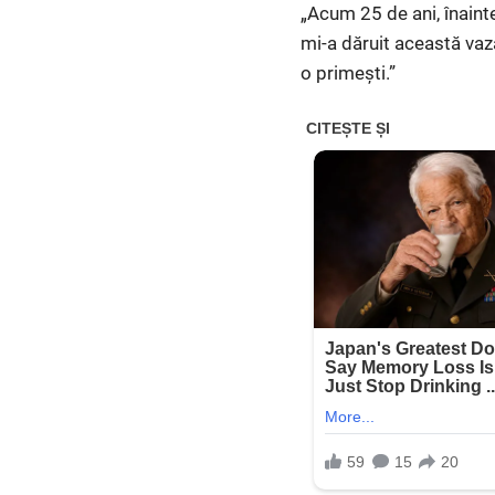
„Acum 25 de ani, înaint
mi-a dăruit această vază 
o primești.”