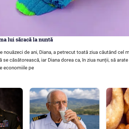
ma lui săracă la nuntă
de nouăzeci de ani, Diana, a petrecut toată ziua căutând cel
să se căsătorească, iar Diana dorea ca, în ziua nunții, să arat
ate economiile pe