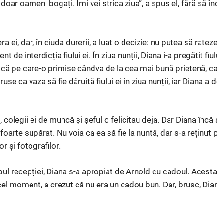
i doar oameni bogați. Îmi vei strica ziua”, a spus el, fără să 
a ei, dar, în ciuda durerii, a luat o decizie: nu putea să ratez
nt de interdicția fiului ei. În ziua nunții, Diana i-a pregătit fiu
că pe care-o primise cândva de la cea mai bună prietenă, ca
eruse ca vaza să fie dăruită fiului ei în ziua nunții, iar Diana a 
, colegii ei de muncă și șeful o felicitau deja. Dar Diana încă
 foarte supărat. Nu voia ca ea să fie la nuntă, dar s-a reținut 
or și fotografilor.
ul recepției, Diana s-a apropiat de Arnold cu cadoul. Acesta 
cel moment, a crezut că nu era un cadou bun. Dar, brusc, Dian