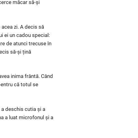
încerce măcar să-și
e acea zi. A decis să
lui ei un cadou special:
re de atunci trecuse în
decis să-și țină
 avea inima frântă. Când
pentru că totul se
a deschis cutia și a
a a luat microfonul și a