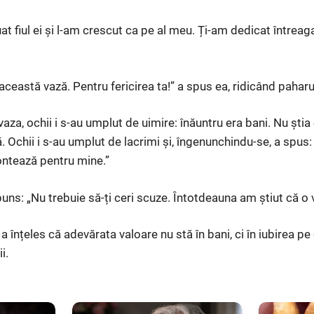
t fiul ei și l-am crescut ca pe al meu. Ți-am dedicat întreag
 această vază. Pentru fericirea ta!” a spus ea, ridicând paharu
aza, ochii i s-au umplut de uimire: înăuntru era bani. Nu știa
Ochii i s-au umplut de lacrimi și, îngenunchindu-se, a spus:
contează pentru mine.”
uns: „Nu trebuie să-ți ceri scuze. Întotdeauna am știut că o v
 înțeles că adevărata valoare nu stă în bani, ci în iubirea pe
i.