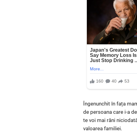
Îngenunchit în fața mame
de persoana care i-a ded
te voi mai răni niciodat
valoarea familiei.