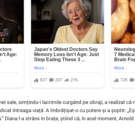
i sale, simțindu-i lacrimile curgând pe obraji, a realizat că
icat întreaga viață. A îmbrățișat-o cu putere și a șoptit: „Eș
ă.” Diana l-a strâns în brațe, știind că, în acel moment, Arnol