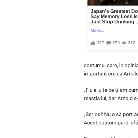
costumul care, în opinia
important era ca Arnold
„Fiule, uite ce ți-am c
reacția lui, dar Arnold s
„Serios? Nu o să port as
Acest costum pare iefti