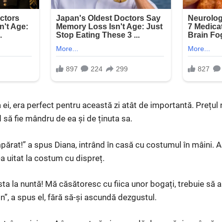
 ei, era perfect pentru această zi atât de importantă. Prețul 
 să fie mândru de ea și de ținuta sa.
umpărat!” a spus Diana, intrând în casă cu costumul în mâini.
-a uitat la costum cu dispreț.
ta la nuntă! Mă căsătoresc cu fiica unor bogați, trebuie să a
n”, a spus el, fără să-și ascundă dezgustul.