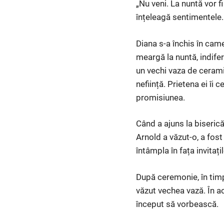
„Nu veni. La nuntă vor f
înțeleagă sentimentele.
Diana s-a închis în camer
meargă la nuntă, indifere
un vechi vaza de cerami
neființă. Prietena ei îi c
promisiunea.
Când a ajuns la biserică
Arnold a văzut-o, a fost
întâmpla în fața invitațil
După ceremonie, în timp
văzut vechea vază. În a
început să vorbească.