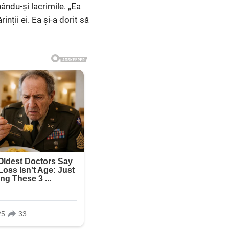
ându-și lacrimile. „Ea
inții ei. Ea și-a dorit să