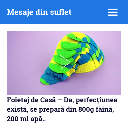
Skip
Mesaje din suflet
to
content
Foietaj de Casă – Da, perfecțiunea
există, se prepară din 800g făină,
200 ml apă..