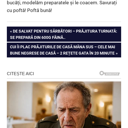
bucăți, modelăm preparatele și le coacem. Savurați
cu poftă! Poftă bună!
Navigare
PREVIOUS
DE SALVAT PENTRU SĂRBĂTORI – PRĂJITURA TURNATĂ:
POST:
SE PREPARĂ DIN 600G FĂINĂ..
în
NEXT
CUI ÎI PLAC PRĂJITURILE DE CASĂ MÂNA SUS – CELE MAI
articole
POST:
BUNE NEGRESE DE CASĂ – 2 REȚETE GATA ÎN 20 MINUTE