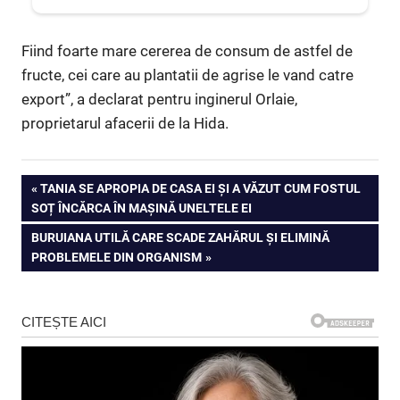
Fiind foarte mare cererea de consum de astfel de
fructe, cei care au plantatii de agrise le vand catre
export”, a declarat pentru inginerul Orlaie,
proprietarul afacerii de la Hida.
Navigare
PREVIOUS
TANIA SE APROPIA DE CASA EI ȘI A VĂZUT CUM FOSTUL
POST:
SOȚ ÎNCĂRCA ÎN MAȘINĂ UNELTELE EI
în
NEXT
BURUIANA UTILĂ CARE SCADE ZAHĂRUL ȘI ELIMINĂ
articole
POST:
PROBLEMELE DIN ORGANISM