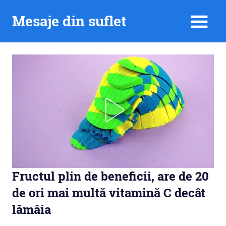
Skip
Mesaje din suflet
to
content
Fructul plin de beneficii, are de 20
de ori mai multă vitamină C decât
lămâia