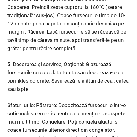
Coacerea. Preîncălzește cuptorul la 180°C (setare
tradițională: sus-jos). Coace fursecurile timp de 10-
12 minute, până capătă o nuanță aurie deschisă pe
margini. Răcirea. Lasă fursecurile să se răcească pe
tavă timp de câteva minute, apoi transferă-le pe un
grătar pentru răcire completă.
5. Decorarea și servirea, Opțional: Glazurează
fursecurile cu ciocolată topită sau decorează-le cu
sprinkles colorate. Savurează-le alături de ceai, cafea
sau lapte.
Sfaturi utile: Păstrare: Depozitează fursecurile într-o
cutie închisă ermetic pentru a le menține proaspete
mai mult timp. Congelare: Poți congela aluatul și
coace fursecurile ulterior direct din congelator.