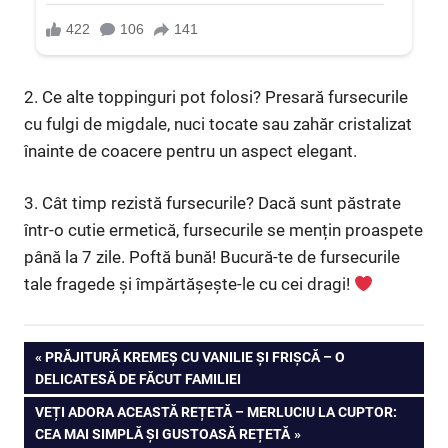
2. Ce alte toppinguri pot folosi? Presară fursecurile
cu fulgi de migdale, nuci tocate sau zahăr cristalizat
înainte de coacere pentru un aspect elegant.
3. Cât timp rezistă fursecurile? Dacă sunt păstrate
într-o cutie ermetică, fursecurile se mențin proaspete
până la 7 zile. Poftă bună! Bucură-te de fursecurile
tale fragede și împărtășește-le cu cei dragi!
Navigare
PREVIOUS
PRĂJITURĂ KREMEȘ CU VANILIE ȘI FRIȘCĂ – O
POST:
DELICATESĂ DE FĂCUT FAMILIEI
în
NEXT
VEȚI ADORA ACEASTĂ REȚETĂ – MERLUCIU LA CUPTOR:
articole
POST:
CEA MAI SIMPLĂ ȘI GUSTOASĂ REȚETĂ