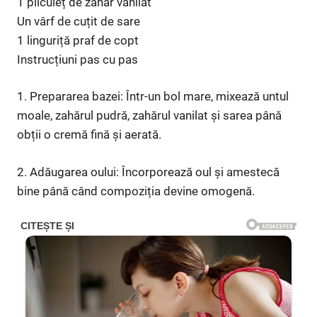
1 pliculeț de zahăr vanilat
Un vârf de cuțit de sare
1 linguriță praf de copt
Instrucțiuni pas cu pas
1. Prepararea bazei: Într-un bol mare, mixează untul
moale, zahărul pudră, zahărul vanilat și sarea până
obții o cremă fină și aerată.
2. Adăugarea oului: Încorporează oul și amestecă
bine până când compoziția devine omogenă.