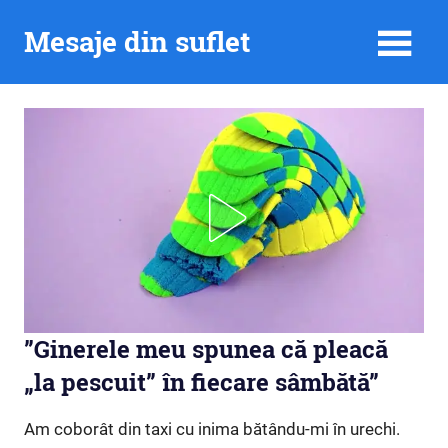
Skip
Mesaje din suflet
to
content
”Ginerele meu spunea că pleacă
„la pescuit” în fiecare sâmbătă”
Am coborât din taxi cu inima bătându-mi în urechi.