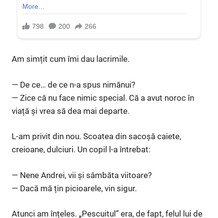
Am simțit cum îmi dau lacrimile.
— De ce… de ce n-a spus nimănui?
— Zice că nu face nimic special. Că a avut noroc în
viață și vrea să dea mai departe.
L-am privit din nou. Scoatea din sacoșă caiete,
creioane, dulciuri. Un copil l-a întrebat:
— Nene Andrei, vii și sâmbăta viitoare?
— Dacă mă țin picioarele, vin sigur.
Atunci am înțeles. „Pescuitul” era, de fapt, felul lui de