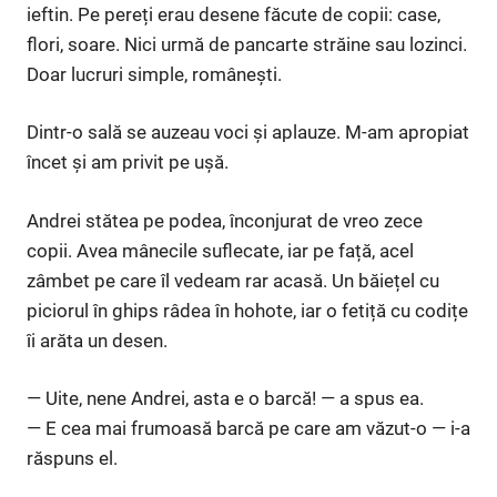
ieftin. Pe pereți erau desene făcute de copii: case,
flori, soare. Nici urmă de pancarte străine sau lozinci.
Doar lucruri simple, românești.
Dintr-o sală se auzeau voci și aplauze. M-am apropiat
încet și am privit pe ușă.
Andrei stătea pe podea, înconjurat de vreo zece
copii. Avea mânecile suflecate, iar pe față, acel
zâmbet pe care îl vedeam rar acasă. Un băiețel cu
piciorul în ghips râdea în hohote, iar o fetiță cu codițe
îi arăta un desen.
— Uite, nene Andrei, asta e o barcă! — a spus ea.
— E cea mai frumoasă barcă pe care am văzut-o — i-a
răspuns el.