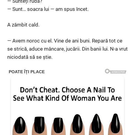
— Sunteți rudă?
— Sunt… soacra lui — am spus încet.
A zâmbit cald.
— Avem noroc cu el. Vine de ani buni. Repară tot ce
se strică, aduce mâncare, jucării. Din banii lui. N-a vrut
niciodată să se știe.