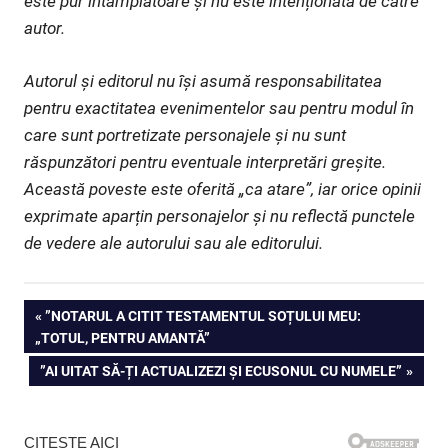
este pur întâmplătoare și nu este intenționată de către
autor.
Autorul și editorul nu își asumă responsabilitatea
pentru exactitatea evenimentelor sau pentru modul în
care sunt portretizate personajele și nu sunt
răspunzători pentru eventuale interpretări greșite.
Această poveste este oferită „ca atare”, iar orice opinii
exprimate aparțin personajelor și nu reflectă punctele
de vedere ale autorului sau ale editorului.
Navigare
PREVIOUS
”NOTARUL A CITIT TESTAMENTUL SOȚULUI MEU:
POST:
„TOTUL, PENTRU AMANTĂ”
în
NEXT
”AI UITAT SĂ-ȚI ACTUALIZEZI ȘI ECUSONUL CU NUMELE”
articole
POST: