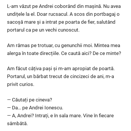
L-am văzut pe Andrei coborând din mașină. Nu avea
undițele la el. Doar rucsacul. A scos din portbagaj o
sacoșă mare și a intrat pe poarta de fier, salutând
portarul ca pe un vechi cunoscut.
Am rămas pe trotuar, cu genunchii moi. Mintea mea
alerga în toate direcțiile. Ce caută aici? De ce minte?
Am făcut câțiva pași și m-am apropiat de poartă.
Portarul, un bărbat trecut de cincizeci de ani, m-a
privit curios.
— Căutați pe cineva?
— Da… pe Andrei Ionescu.
— A, Andrei? Intrați, e în sala mare. Vine în fiecare
sâmbătă.