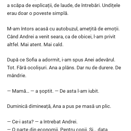
a scăpa de explicații, de laude, de întrebări. Undițele
erau doar o poveste simplă.
M-am întors acasă cu autobuzul, amețită de emoții.
Când Andrei a venit seara, ca de obicei, l-am privit
altfel. Mai atent. Mai cald.
După ce Sofia a adormit, i-am spus Anei adevărul.
Tot. Fără ocolişuri. Ana a plâns. Dar nu de durere. De
mândrie.
— Mamă… — a șoptit. — De asta l-am iubit.
Duminică dimineață, Ana a pus pe masă un plic.
— Ce-i asta? — a întrebat Andrei.
— O parte din economii. Pentru copii. Și… data