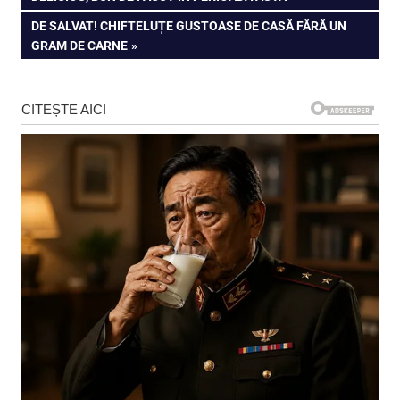
în
NEXT
DE SALVAT! CHIFTELUȚE GUSTOASE DE CASĂ FĂRĂ UN
articole
POST:
GRAM DE CARNE