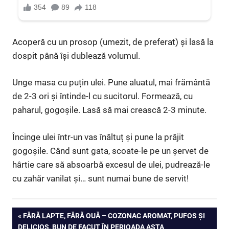
Acoperă cu un prosop (umezit, de preferat) și lasă la
dospit până își dublează volumul.
Unge masa cu puțin ulei. Pune aluatul, mai frământă
de 2-3 ori și întinde-l cu sucitorul. Formează, cu
paharul, gogoșile. Lasă să mai crească 2-3 minute.
Încinge ulei într-un vas înăltuț și pune la prăjit
gogoșile. Când sunt gata, scoate-le pe un șervet de
hârtie care să absoarbă excesul de ulei, pudrează-le
cu zahăr vanilat și… sunt numai bune de servit!
Navigare
PREVIOUS
FĂRĂ LAPTE, FĂRĂ OUĂ – COZONAC AROMAT, PUFOS ȘI
POST:
DELICIOS, BUN DE FACUT ÎN PERIOADA ASTA