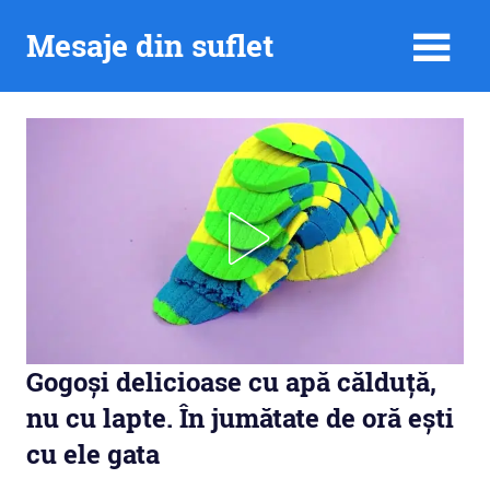
Skip
Mesaje din suflet
to
content
Gogoși delicioase cu apă călduță,
nu cu lapte. În jumătate de oră ești
cu ele gata