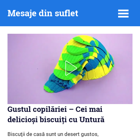
Skip
Mesaje din suflet
to
content
Gustul copilăriei – Cei mai
delicioși biscuiți cu Untură
Biscuţii de casă sunt un desert gustos,