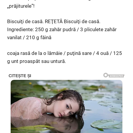
„prăjiturele”!
Biscuiţi de casă. REŢETĂ Biscuiţi de casă.
Ingrediente: 250 g zahăr pudră / 3 pliculete zahăr
vanilat / 210 g făină
coaja rasă de la o lămâie / puţină sare / 4 ouă / 125
g unt proaspăt sau untură.