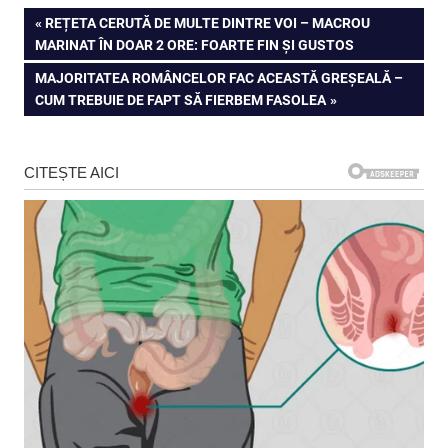
Navigare
PREVIOUS
REȚETA CERUTĂ DE MULTE DINTRE VOI – MACROU
POST:
MARINAT ÎN DOAR 2 ORE: FOARTE FIN ȘI GUSTOS
în
NEXT
MAJORITATEA ROMÂNCELOR FAC ACEASTĂ GREȘEALĂ –
articole
POST:
CUM TREBUIE DE FAPT SĂ FIERBEM FASOLEA