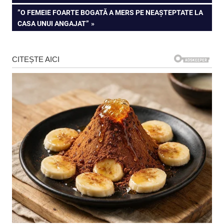
în
NEXT
”O FEMEIE FOARTE BOGATĂ A MERS PE NEAȘTEPTATE LA
articole
POST:
CASA UNUI ANGAJAT”