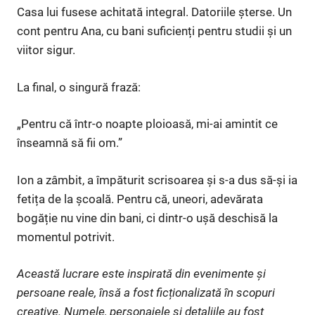
Casa lui fusese achitată integral. Datoriile șterse. Un
cont pentru Ana, cu bani suficienți pentru studii și un
viitor sigur.
La final, o singură frază:
„Pentru că într-o noapte ploioasă, mi-ai amintit ce
înseamnă să fii om.”
Ion a zâmbit, a împăturit scrisoarea și s-a dus să-și ia
fetița de la școală. Pentru că, uneori, adevărata
bogăție nu vine din bani, ci dintr-o ușă deschisă la
momentul potrivit.
Această lucrare este inspirată din evenimente și
persoane reale, însă a fost ficționalizată în scopuri
creative. Numele, personajele și detaliile au fost