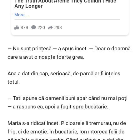
— Nu sunt prințesă — a spus încet. — Doar o doamnă
care a avut o noapte foarte grea.
Ana a dat din cap, serioasă, de parcă ar fi înțeles
totul.
— Tati spune că oamenii buni apar când nu mai poți
— a răspuns ea, apoi a fugit spre bucătărie.
Maria s-a ridicat încet. Picioarele îi tremurau, nu de
frig, ci de emoție. În bucătărie, Ion întorcea felii de
pâine într-o tigaie veche. Când a văzut-o, a dat din