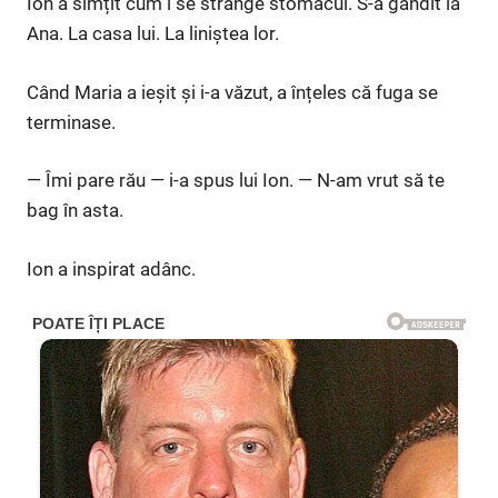
Ion a simțit cum i se strânge stomacul. S-a gândit la
Ana. La casa lui. La liniștea lor.
Când Maria a ieșit și i-a văzut, a înțeles că fuga se
terminase.
— Îmi pare rău — i-a spus lui Ion. — N-am vrut să te
bag în asta.
Ion a inspirat adânc.