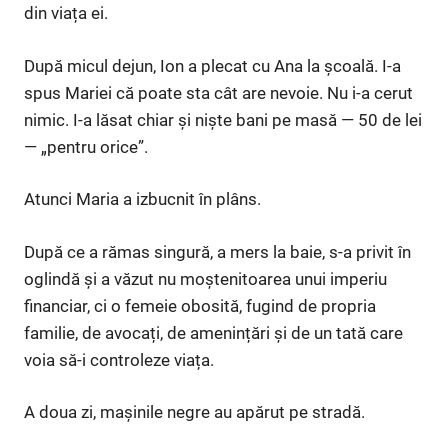
din viața ei.
După micul dejun, Ion a plecat cu Ana la școală. I-a
spus Mariei că poate sta cât are nevoie. Nu i-a cerut
nimic. I-a lăsat chiar și niște bani pe masă — 50 de lei
— „pentru orice”.
Atunci Maria a izbucnit în plâns.
După ce a rămas singură, a mers la baie, s-a privit în
oglindă și a văzut nu moștenitoarea unui imperiu
financiar, ci o femeie obosită, fugind de propria
familie, de avocați, de amenințări și de un tată care
voia să-i controleze viața.
A doua zi, mașinile negre au apărut pe stradă.