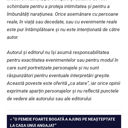
schimbate pentru a proteja intimitatea și pentru a
îmbunătăți narațiunea. Orice asemănare cu persoane
reale, în viață sau decedate, sau cu evenimente reale
este pur întâmplătoare și nu este intenționată de către
autor.
Autorul și editorul nu își asumă responsabilitatea
pentru exactitatea evenimentelor sau pentru modul în
care sunt portretizate personajele și nu sunt
răspunzători pentru eventuale interpretări greșite.
Această poveste este oferită „ca atare”, iar orice opinii
exprimate aparțin personajelor și nu reflectă punctele
de vedere ale autorului sau ale editorului.
Navigare
PREVIOUS
”O FEMEIE FOARTE BOGATĂ A AJUNS PE NEAȘTEPTATE
POST:
LA CASA UNUI ANGAJAT”