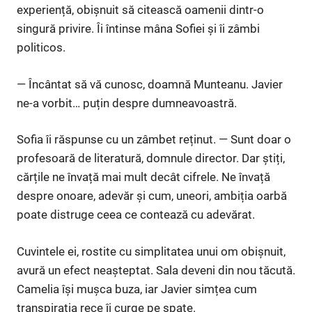
experiență, obișnuit să citească oamenii dintr-o
singură privire. Îi întinse mâna Sofiei și îi zâmbi
politicos.
— Încântat să vă cunosc, doamnă Munteanu. Javier
ne-a vorbit… puțin despre dumneavoastră.
Sofia îi răspunse cu un zâmbet reținut. — Sunt doar o
profesoară de literatură, domnule director. Dar știți,
cărțile ne învață mai mult decât cifrele. Ne învață
despre onoare, adevăr și cum, uneori, ambiția oarbă
poate distruge ceea ce contează cu adevărat.
Cuvintele ei, rostite cu simplitatea unui om obișnuit,
avură un efect neașteptat. Sala deveni din nou tăcută.
Camelia își mușca buza, iar Javier simțea cum
transpirația rece îi curge pe spate.