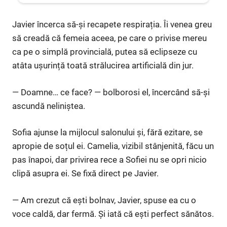
Javier încerca să-și recapete respirația. Îi venea greu
să creadă că femeia aceea, pe care o privise mereu
ca pe o simplă provincială, putea să eclipseze cu
atâta ușurință toată strălucirea artificială din jur.
— Doamne… ce face? — bolborosi el, încercând să-și
ascundă neliniștea.
Sofia ajunse la mijlocul salonului și, fără ezitare, se
apropie de soțul ei. Camelia, vizibil stânjenită, făcu un
pas înapoi, dar privirea rece a Sofiei nu se opri nicio
clipă asupra ei. Se fixă direct pe Javier.
— Am crezut că ești bolnav, Javier, spuse ea cu o
voce caldă, dar fermă. Și iată că ești perfect sănătos.