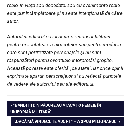
reale, în viață sau decedate, sau cu evenimente reale
este pur întâmplătoare și nu este intenționată de către
autor.
Autorul și editorul nu își asumă responsabilitatea
pentru exactitatea evenimentelor sau pentru modul în
care sunt portretizate personajele și nu sunt
răspunzători pentru eventuale interpretări greșite.
Această poveste este oferită „ca atare”, iar orice opinii
exprimate aparțin personajelor și nu reflectă punctele
de vedere ale autorului sau ale editorului.
Navigare
PREVIOUS
”BANDIȚII DIN PĂDURE AU ATACAT O FEMEIE ÎN
POST:
UNIFORMĂ MILITARĂ”
în
NEXT
„DACĂ MĂ VINDECI, TE ADOPT” – A SPUS MILIONARUL”
articole
POST: