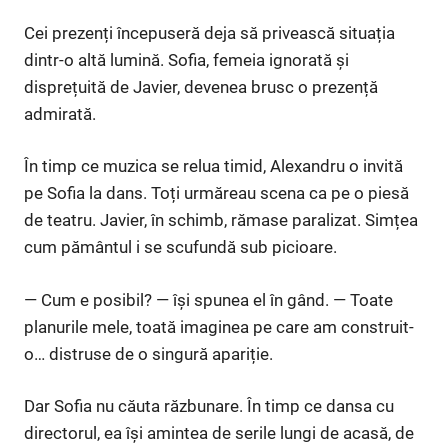
Cei prezenți începuseră deja să privească situația
dintr-o altă lumină. Sofia, femeia ignorată și
disprețuită de Javier, devenea brusc o prezență
admirată.
În timp ce muzica se relua timid, Alexandru o invită
pe Sofia la dans. Toți urmăreau scena ca pe o piesă
de teatru. Javier, în schimb, rămase paralizat. Simțea
cum pământul i se scufundă sub picioare.
— Cum e posibil? — își spunea el în gând. — Toate
planurile mele, toată imaginea pe care am construit-
o… distruse de o singură apariție.
Dar Sofia nu căuta răzbunare. În timp ce dansa cu
directorul, ea își amintea de serile lungi de acasă, de