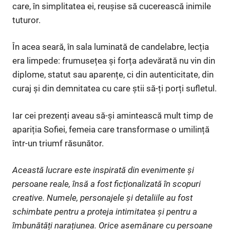
care, în simplitatea ei, reușise să cucerească inimile
tuturor.
În acea seară, în sala luminată de candelabre, lecția
era limpede: frumusețea și forța adevărată nu vin din
diplome, statut sau aparențe, ci din autenticitate, din
curaj și din demnitatea cu care știi să-ți porți sufletul.
Iar cei prezenți aveau să-și amintească mult timp de
apariția Sofiei, femeia care transformase o umilință
într-un triumf răsunător.
Această lucrare este inspirată din evenimente și
persoane reale, însă a fost ficționalizată în scopuri
creative. Numele, personajele și detaliile au fost
schimbate pentru a proteja intimitatea și pentru a
îmbunătăți narațiunea. Orice asemănare cu persoane