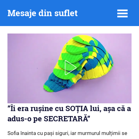
Skip
Mesaje din suflet
to
content
”Îi era rușine cu SOȚIA lui, așa că a
adus-o pe SECRETARĂ”
Sofia înainta cu pași siguri, iar murmurul mulțimii se