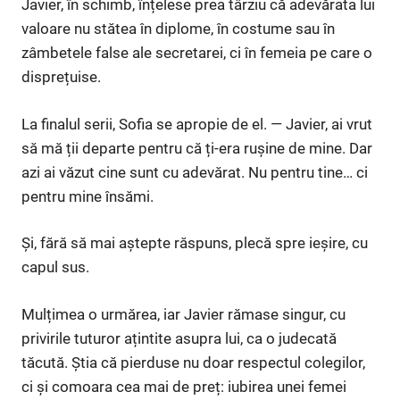
Javier, în schimb, înțelese prea târziu că adevărata lui
valoare nu stătea în diplome, în costume sau în
zâmbetele false ale secretarei, ci în femeia pe care o
disprețuise.
La finalul serii, Sofia se apropie de el. — Javier, ai vrut
să mă ții departe pentru că ți-era rușine de mine. Dar
azi ai văzut cine sunt cu adevărat. Nu pentru tine… ci
pentru mine însămi.
Și, fără să mai aștepte răspuns, plecă spre ieșire, cu
capul sus.
Mulțimea o urmărea, iar Javier rămase singur, cu
privirile tuturor ațintite asupra lui, ca o judecată
tăcută. Știa că pierduse nu doar respectul colegilor,
ci și comoara cea mai de preț: iubirea unei femei