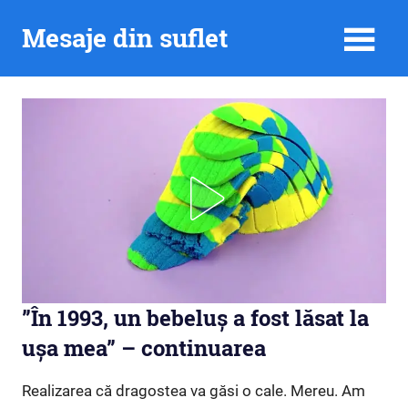
Skip
Mesaje din suflet
to
content
”În 1993, un bebeluș a fost lăsat la
ușa mea” – continuarea
Realizarea că dragostea va găsi o cale. Mereu. Am