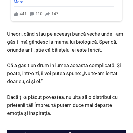
Uneori, când stau pe aceeași bancă veche unde l-am
găsit, mă gândesc la mama lui biologică. Sper că,
oriunde ar fi, știe că băiețelul ei este fericit.
Că a găsit un drum în lumea aceasta complicată. Și
poate, într-o zi, îi voi putea spune: „Nu te-am iertat
doar eu, ci și el.”
Dacă ți-a plăcut povestea, nu uita să o distribui cu
prietenii tăi! Împreună putem duce mai departe
emoția și inspirația.