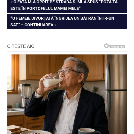
Navigare
PREVIOUS
O FATĂ M-A OPRIT PE STRADĂ ȘI MI-A SPUS ”POZA TA
POST:
ESTE ÎN PORTOFELUL MAMEI MELE”
în
NEXT
”O FEMEIE DIVORȚATĂ ÎNGRIJEA UN BĂTRÂN ÎNTR-UN
articole
POST:
SAT” – CONTINUAREA